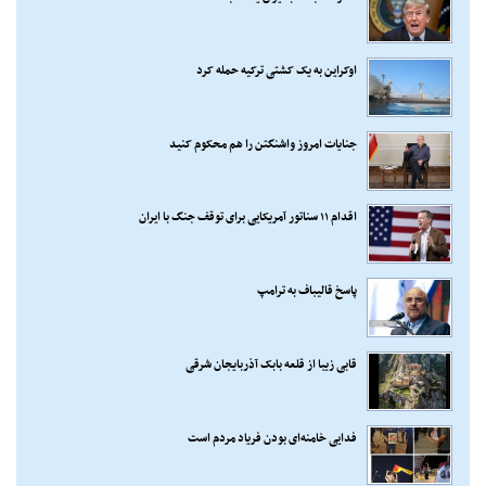
اوکراین به یک کشتی ترکیه حمله کرد
جنایات امروز واشنگتن را هم محکوم کنید
اقدام ۱۱ سناتور آمریکایی برای توقف جنگ با ایران
پاسخ قالیباف به ترامپ
قابی زیبا از قلعه بابک آذربایجان شرقی
فدایی خامنه‌ای بودن فریاد مردم است