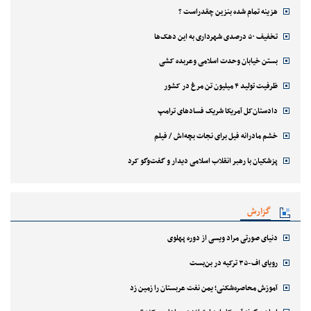
هزینه تمام شده بنزین چقدراست ؟
تخفیف ۵۰ درصدی شهرداری به این دهک‌ها
بستن خیابان وحدت اسلامی وعربده کشی
ظرفیت تولید ۴ میلیون تن مرغ در کشور
دادستان‌کل آمریکا شریک فسادهای ترامپ
خشم مادرانه فیل برای نجات بچه‌اش / فیلم
پزشکیان با رهبر انقلاب اسلامی دیدار و گفت‌وگو کرد
گزارش
دنیای صورتی مراد ویسی از دوره پهلوی
رویای اف-۳۵ ترکیه در بن‌بست
آموزش محاصره‌شکنی؛ یمن نفت عربستان را زمین زد