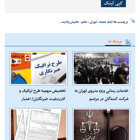
کپی لینک
برچسب ها:
امام جمعه
،
تهران
،
حکم
،
حامیان ولایت
،
مرتبط ها
خدمات رسانی ویژه متروی تهران به
تخصیص سهمیه طرح ترافیک و
شرکت کنندگان در مراسم
کارت‌بلیت خبرنگاران/ اعتبار
جاماندگان اربعین
نامحدود کارت‌بلیت