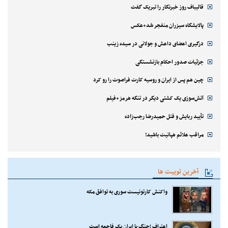
قالیباف روز خبرنگار را تبریک گفت
پالایشگاه سیزران منفجر شد+عکس
درگیری اعضای داعش و جولانی در سیده زینب
جزئیات صدور احکام بازنشستگی
چین هم پس از ایران و روسیه کارت فراصوت را رو کرد
آتش‌سوزی یک کشتی دیگر در تنگه هرمز+فیلم
تأیید ربایش و قتل حمیدرضا رجب‌زاده
مراقب علائم هپاتیت باشید!
آخرین توییت ها
واکنش کارتونیست سوری به توافق مکه
اعتراف ؛جنگ با ایران یک فاجعه است