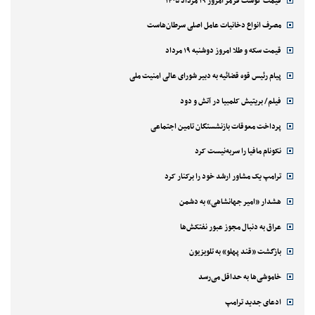
قیمت گوشت قرمز امروز ۱۹ مرداد ۱۴۰۵
مصرف انواع دخانیات عامل اصلی سرطان‌هاست
قیمت سکه و طلا امروز دوشنبه ۱۹ مرداد
پیام رئیس قوه قضائیه به دبیر شورای عالی امنیت ملی
فیلم/ بریتیش کلمبیا در آتش و دود
پرداخت معوقات بازنشستگان تامین اجتماعی
نکونام مافیا را سربه‌نیست کرد
ترامپ یک مشاور ارشد خود را برکنار کرد
هشدار «امیر جهانشاهی» به دشمن
عراق به دنبال مجوز عبور نفتکش‌ها
بازگشت «قند پهلو» به تلویزیون
خاموشی‌ها به حداقل می‌رسد
ادعای جدید ترامپ