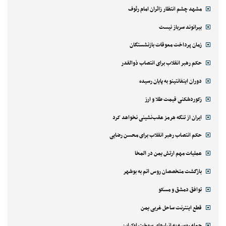
مشهد چشم انتظار زائران امام رئوف
بیرانوند سرباز نیست
زمان پرداخت معوقات بازنشستگان
حکم رهبر انقلاب برای انتصاب ذوالقدر
دوران اینفانتینو به پایان رسیده
رکوردشکنی قیمت طلا و ارز
ایران از تنگه هرمز عقب‌نشینی نخواهد کرد
حکم انتصاب رهبر انقلاب برای محسن رضایی
عملیات مهم ارتش یمن در المخا
بازگشت متخصصان روس اتم به بوشهر
توافق دمشق و مسکو
قطع اینترنت ساحل غربی یمن
حمله روسیه به انبارهای سوخت اوکراین