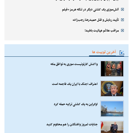
آتش‌سوزی یک کشتی دیگر در تنگه هرمز+فیلم
تأیید ربایش و قتل حمیدرضا رجب‌زاده
مراقب علائم هپاتیت باشید!
آخرین توییت ها
واکنش کارتونیست سوری به توافق مکه
اعتراف ؛جنگ با ایران یک فاجعه است
اوکراین به یک کشتی ترکیه حمله کرد
جنایات امروز واشنگتن را هم محکوم کنید