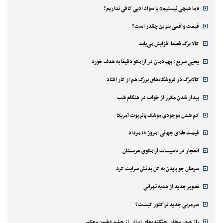
«ما هیچی نیستیم» یا سواد ادبی کافی نداریم؟
قیمت واقعی بنزین چقدر است؟
کالا برگ قطعا افزایش می‌یابد
یحیی سریع: پهپادمان در آرامکو دقیقا به هدف خورد
کالابرگ در فروشگاه‌های بزرگ هم از کار افتاد
بیدار شدن مکرر از خواب در هنگام شب
کم شدن موجودی موشک پاتریوت آمریکا
قیمت طلای جهانی امروز ۱۸ مرداد
انفجار در تاسیسات آرامکوی عربستان
سرطان جو بایدن به کل بدنش سرایت کرد
تصویر جدید از هدیه تهرانی
سرمربی جدید تراکتور کیست؟
راز عبور مخفی جنگنده‌های ایرانی از چشم دشمن+عکس