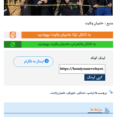
منبع : حامیان ولایت
لینک کوتاه
ارسال به تلگرام
کپی لینک
برچسب ها:
ترامپ
،
دستگیر
،
شهرقم
،
حامیان ولایت
،
مرتبط ها