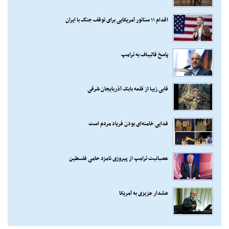
اقدام ۱۱ سناتور آمریکایی برای توقف جنگ با ایران
پاسخ قالیباف به ترامپ
قابی زیبا از قلعه بابک آذربایجان شرقی
فدایی خامنه‌ای بودن فریاد مردم است
عصبانیت ترامپ از پیروزی نامزد حامی فلسطین
هشدار عزیزی به آمریکا