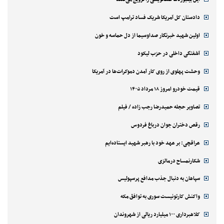
دادستان کل آمریکا شریک فساد ترامپ است
اولین شهید خبرنگار صداوسیما از دل حماسه و خون
آشفتگی داخلی در حزب لیکود
وحشت پهلوی از روی کار آمدن دموکرات‌ها در آمریکا
قیمت خودرو امروز ۱۸ مرداد ۱۴۰۵
تصاویر حجله حمیدرضا رجب زاده / فیلم
رقص دختران جوان درباغ فردوس
عراقچی: بر عهد خود با رهبر شهید ایستاده‌ایم
شکارنمساح درمالزی
سپاهان به دنبال جذب مدافع پرسپولیس
واکنش کارتونیست سوری به توافق مکه
کلاهبرداری ۱۰۰ میلیارد ریالی از شهروندان