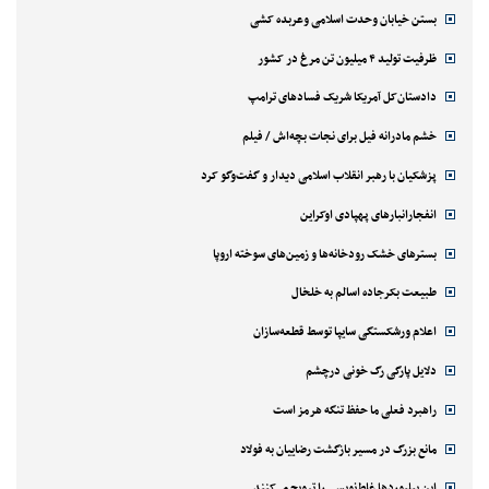
بستن خیابان وحدت اسلامی وعربده کشی
ظرفیت تولید ۴ میلیون تن مرغ در کشور
دادستان‌کل آمریکا شریک فسادهای ترامپ
خشم مادرانه فیل برای نجات بچه‌اش / فیلم
پزشکیان با رهبر انقلاب اسلامی دیدار و گفت‌وگو کرد
انفجارانبارهای پهپادی اوکراین
بسترهای خشک رودخانه‌ها و زمین‌های سوخته اروپا
طبیعت بکرجاده اسالم به خلخال
اعلام ورشکستگی سایپا توسط قطعه‌سازان
دلایل پارگی رگ خونی درچشم
راهبرد فعلی ما حفظ تنگه هرمز است
مانع بزرگ در مسیر بازگشت رضاییان به فولاد
این بیلبوردها غلط‌نویسی را ترویج می‌کنند