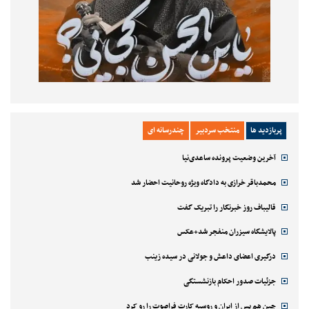
پربازدید ها
منتخب سردبیر
چندرسانه ای
آخرین وضعیت پرونده ساعدی‌نیا
محمدباقر خرازی به دادگاه ویژه روحانیت احضار شد
قالیباف روز خبرنگار را تبریک گفت
پالایشگاه سیزران منفجر شد+عکس
درگیری اعضای داعش و جولانی در سیده زینب
جزئیات صدور احکام بازنشستگی
چین هم پس از ایران و روسیه کارت فراصوت را رو کرد