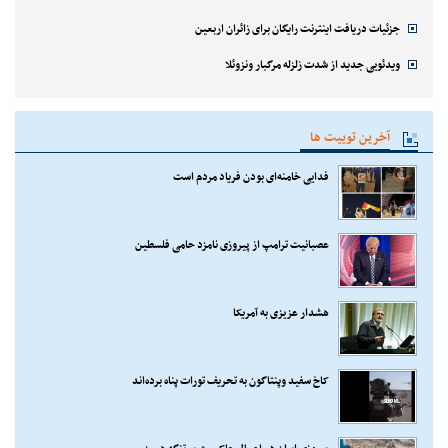
جزئیات دریافت اینترنت رایگان برای زائران اربعین
ویدئویی جدید از شدت زلزله مرگبار ونزوئلا
آخرین توییت ها
فدایی خامنه‌ای بودن فریاد مردم است
عصبانیت ترامپ از پیروزی نامزد حامی فلسطین
هشدار عزیزی به آمریکا
کاخ سفید وپنتاگون به تحریف تورات پناه برده‌اند