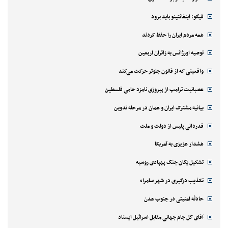
فیگو: اینفانتینو باید برود
همه مردم ایران را حفظ کردند
توصیه اورژانس به زائران اربعین
واقعیتی که از قانون جلوتر حرکت می‌کند
عصبانیت ترامپ از پیروزی نامزد حامی فلسطین
بیانیه مشترک ایران و عمان در مرحله تدوین
قدردانی پلیس از دولت و ملت
هشدار عزیزی به آمریکا
تشکیل یگان جنگ پهپادی روسیه
تکذیب درگیری در شهر سامراء
حادثه امنیتی در جنوب عدن
آقای گل جام جهانی مقابل اسرائیل ایستاد