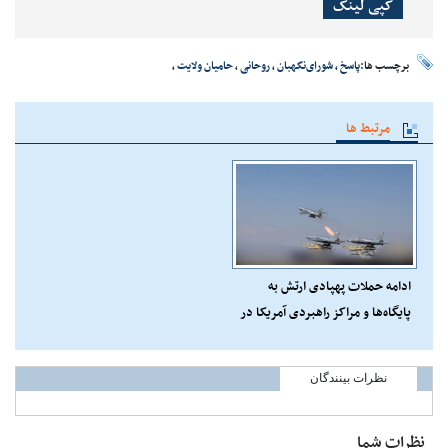
کپی لینک
برچسب ها:
پاسخ
،
شورای‌نگهبان
،
روحانی
،
حامیان ولایت
،
مرتبط ها
ادامه حملات پهپادی ارتش به
پایگاه‌ها و مراکز راهبردی آمریکا در
منطقه
نظرات بینندگان
نظرات شما