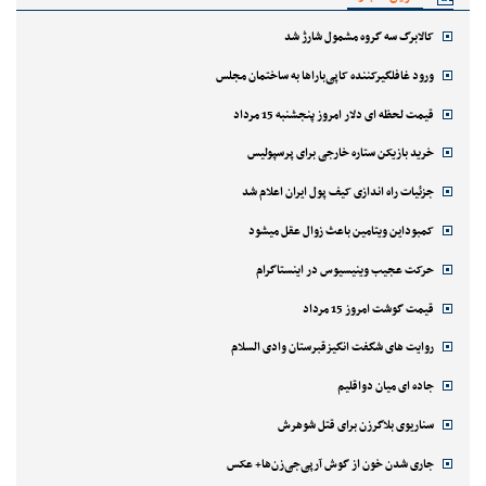
کالابرگ سه گروه مشمول شارژ شد
ورود غافلگیرکننده کاپی‌باراها به ساختمان مجلس
قیمت لحظه ای دلار امروز پنجشنبه 15 مرداد
خرید بازیکن ستاره خارجی برای پرسپولیس
جزئیات راه اندازی کیف پول ایران اعلام شد
کمبوداین ویتامین باعث زوال عقل میشود
حرکت عجیب وینیسیوس در اینستاگرام
قیمت گوشت امروز 15 مرداد
روایت های شگفت انگیزقبرستان وادی السلام
جاده ای میان دواقلیم
سناریوی بلاگرزن برای قتل شوهرش
جاری شدن خون از گوش آرپی‌جی‌زن‌ها+ عکس