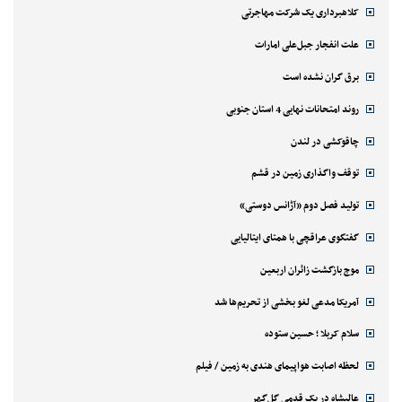
کلاهبرداری یک شرکت مهاجرتی
علت انفجار جبل‌علی امارات
برق گران نشده است
روند امتحانات نهایی 4 استان جنوبی
چاقوکشی در لندن
توقف واگذاری زمین در قشم
تولید فصل دوم «آژانس دوستی»
گفتگوی عراقچی با همتای ایتالیایی
موج بازگشت زائران اربعین
آمریکا مدعی لغو بخشی از تحریم‌ها شد
سلام کربلا ؛ حسین ستوده
لحظه اصابت هواپیمای هندی به زمین / فیلم
عالیشاه در یک قدمی گل‌گهر