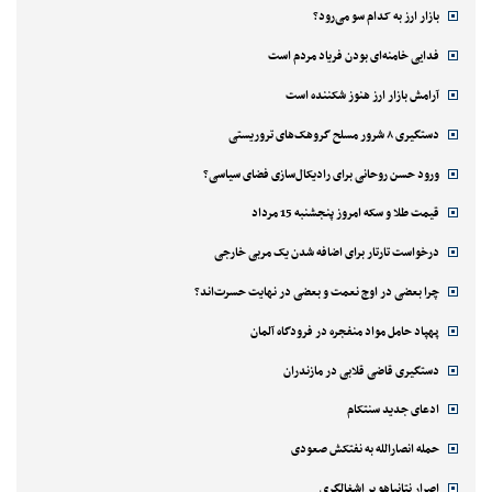
بازار ارز به کدام سو می‌رود؟
فدایی خامنه‌ای بودن فریاد مردم است
آرامش بازار ارز هنوز شکننده است
دستگیری ۸ شرور مسلح گروهک‌های تروریستی
ورود حسن روحانی برای رادیکال‌سازی فضای سیاسی؟
قیمت طلا و سکه امروز پنجشنبه 15 مرداد
درخواست تارتار برای اضافه شدن یک مربی خارجی
چرا بعضی در اوج نعمت و بعضی در نهایت حسرت‌اند؟
پهپاد حامل مواد منفجره در فرودگاه آلمان
دستگیری قاضی قلابی در مازندران
ادعای جدید سنتکام
حمله انصارالله به نفتکش صعودی
اصرار نتانیاهو بر اشغالگری