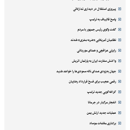
پیروزی استقلال در دیداری تدارکاتی
پاسخ قالیباف به ترامپ
گفت وگوی رئیس جمهور با مردم
نظامیان آمریکایی «ضربه مغزی» شدند
رایزنی عراقچی و همتای موریتانی
واکنش سفارت ایران به پارلمان اتریش
جهان به‌زودی صدای ناله سعودی‌ها را خواهد شنید
رقمی عجیب برای فسخ قرارداد رضاییان
گزافه‌گویی جدید ترامپ
انفجار مرگبار در جرمانا
عملیات جدید ارتش یمن
برکناری مقامات موساد