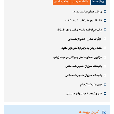
پربازدید ها
منتخب سردبیر
چندرسانه ای
مراقب علائم هپاتیت باشید!
قالیباف روز خبرنگار را تبریک گفت
بیانیه سپاه پاسداران به مناسبت روز خبرنگار
جزئیات صدور احکام بازنشستگی
هشدار پکن به توکیو: با آتش بازی نکنید
درگیری اعضای داعش و جولانی در سیده زینب
پالایشگاه سیزران منفجر شد+عکس
پالایشگاه سیزران منفجر شد+عکس
چین ونیز شد! / فیلم
فرار مشکوک ۴ هواپیما از عربستان
آخرین توییت ها