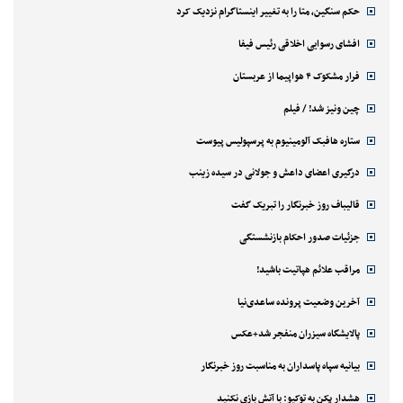
حکم سنگین، متا را به تغییر اینستاگرام نزدیک کرد
افشای رسوایی اخلاقی رئیس فیفا
فرار مشکوک ۴ هواپیما از عربستان
چین ونیز شد! / فیلم
ستاره هافبک آلومینیوم به پرسپولیس پیوست
درگیری اعضای داعش و جولانی در سیده زینب
قالیباف روز خبرنگار را تبریک گفت
جزئیات صدور احکام بازنشستگی
مراقب علائم هپاتیت باشید!
آخرین وضعیت پرونده ساعدی‌نیا
پالایشگاه سیزران منفجر شد+عکس
بیانیه سپاه پاسداران به مناسبت روز خبرنگار
هشدار پکن به توکیو: با آتش بازی نکنید