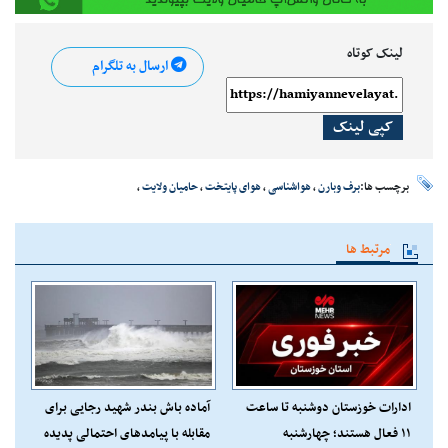
لینک کوتاه
ارسال به تلگرام
کپی لینک
برچسب ها:
برف وبارن
،
هواشناسی
،
هوای پایتخت
،
حامیان ولایت
،
مرتبط ها
ادارات خوزستان دوشنبه تا ساعت
آماده باش بندر شهید رجایی برای
۱۱ فعال هستند؛ چهارشنبه
مقابله با پیامدهای احتمالی پدیده