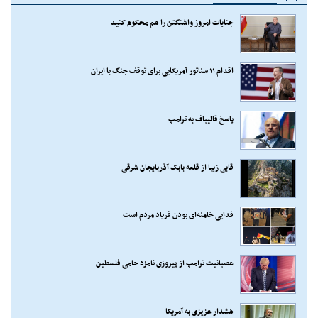
جنایات امروز واشنگتن را هم محکوم کنید
اقدام ۱۱ سناتور آمریکایی برای توقف جنگ با ایران
پاسخ قالیباف به ترامپ
قابی زیبا از قلعه بابک آذربایجان شرقی
فدایی خامنه‌ای بودن فریاد مردم است
عصبانیت ترامپ از پیروزی نامزد حامی فلسطین
هشدار عزیزی به آمریکا