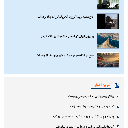
کاخ سفید وپنتاگون به تحریف تورات پناه برده‌اند
پیروزی ایران در اعمال حاکمیت بر تنگه هرمز
صلح در تنگه هرمز در گرو خروج آمریکا از منطقه!
آخرین اخبار
وینگر پرسپولیس به فجر سپاسی پیوست
تأیید ربایش و قتل حمیدرضا رجب‌زاده
چین هم پس از ایران و روسیه کارت فراصوت را رو کرد
آمریکا پشتیبانی بی‌قید و شرط ما از پهلوی تمام شد