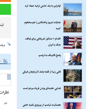
اوکراین به یک کشتی ترکیه حمله کرد
جنایات امروز واشنگتن را هم محکوم
لین
کنید
اقدام ۱۱ سناتور آمریکایی برای توقف
جنگ با ایران
برچس
پاسخ قالیباف به ترامپ
م
قابی زیبا از قلعه بابک آذربایجان شرقی
فدایی خامنه‌ای بودن فریاد مردم است
نظرات
نام
عصبانیت ترامپ از پیروزی نامزد حامی