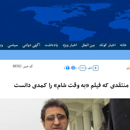
خانه
اخبار کوتاه
بین الملل
اخبار ویژه
یادداشت
آگهی دولتی
سیاسی
وب
کد خبر: 88502
لم
|
ف
|
|
|
|
|
 منتقدی که فیلم «به وقت شام» را کمدی دانست