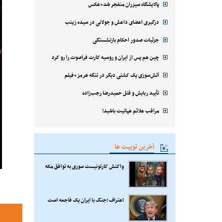
پالایشگاه سیزران منفجر شد+عکس
درگیری اعضای داعش و جولانی در سیده زینب
جزئیات صدور احکام بازنشستگی
چین هم پس از ایران و روسیه کارت فراصوت را رو کرد
آتش‌سوزی یک کشتی دیگر در تنگه هرمز+فیلم
تأیید ربایش و قتل حمیدرضا رجب‌زاده
مراقب علائم هپاتیت باشید!
آخرین توییت ها
واکنش کارتونیست سوری به توافق مکه
اعتراف ؛جنگ با ایران یک فاجعه است