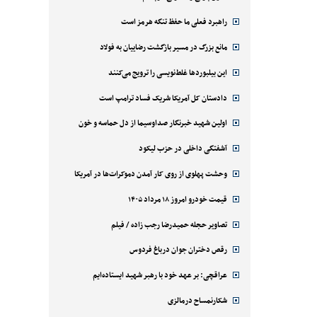
راهبرد فعلی ما حفظ تنگه هرمز است
مانع بزرگ در مسیر بازگشت رضاییان به فولاد
این بیلبوردها غلط‌نویسی را ترویج می‌کنند
دادستان کل آمریکا شریک فساد ترامپ است
اولین شهید خبرنگار صداوسیما از دل حماسه و خون
آشفتگی داخلی در حزب لیکود
وحشت پهلوی از روی کار آمدن دموکرات‌ها در آمریکا
قیمت خودرو امروز ۱۸ مرداد ۱۴۰۵
تصاویر حجله حمیدرضا رجب زاده / فیلم
رقص دختران جوان درباغ فردوس
عراقچی: بر عهد خود با رهبر شهید ایستاده‌ایم
شکارنمساح درمالزی