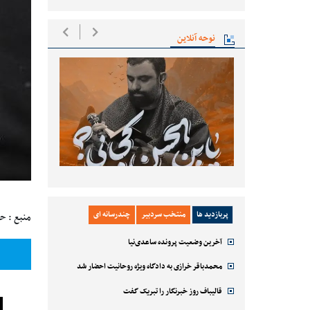
نوحه آنلاین
پربازدید ها
منتخب سردبیر
چندرسانه ای
منبع : ح
آخرین وضعیت پرونده ساعدی‌نیا
محمدباقر خرازی به دادگاه ویژه روحانیت احضار شد
قالیباف روز خبرنگار را تبریک گفت