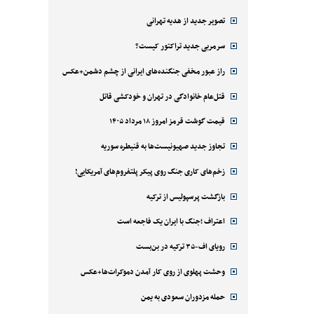
تصویر جدید از هدیه تهرانی
سرمربی جدید تراکتور کیست؟
راز عبور مخفی جنگنده‌های ایرانی از چشم دشمن+عکس
قتل‌‌عام خانوادگی در تهران و خودکشی قاتل
قیمت گوشت قرمز امروز ۱۸ مرداد ۱۴۰۵
تجاوز جدید صهیونیست‌ها به قنیطره سوریه
زخم‌های کاری جنگ روی پیکر پلتفروم‌های آمریکایی!
بازگشت پرسپولیس از ترکیه
اعتراف ؛جنگ با ایران یک فاجعه است
رویای اف-۳۵ ترکیه در بن‌بست
وحشت پهلوی از روی کار آمدن دموکرات‌ها+عکس
حمله مزدوران سعودی به یمن