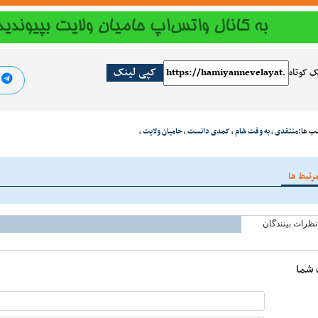
کپی لینک
ک کوتاه
ا
ب ها:
منتقدی
،
به وقت شام
،
کمدی دانست
،
حامیان ولایت
،
رتبط ها
نظرات بینندگان
 شما