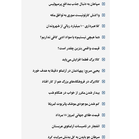
سپاهان به دنبال جذب مدافع پرسپولیس
واکنش کارتونیست سوری به توافق مکه
کلاهبرداری ۱۰۰ میلیارد ریالی از شهروندان
«ما هیچی نیستیم» یا سواد ادبی کافی نداریم؟
قیمت واقعی بنزین چقدر است؟
کالا برگ قطعا افزایش می‌یابد
یحیی سریع: پهپادمان در آرامکو دقیقا به هدف خورد
کالابرگ در فروشگاه‌های بزرگ هم از کار افتاد
بیدار شدن مکرر از خواب در هنگام شب
کم شدن موجودی موشک پاتریوت آمریکا
قیمت طلای جهانی امروز ۱۸ مرداد
انفجار در تاسیسات آرامکوی عربستان
سرطان جو بایدن به کل بدنش سرایت کرد