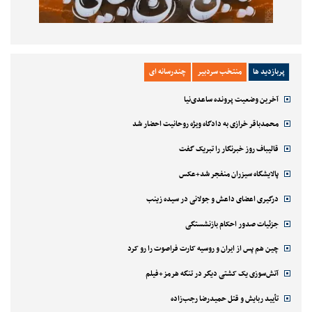
پربازدید ها
منتخب سردبیر
چندرسانه ای
آخرین وضعیت پرونده ساعدی‌نیا
محمدباقر خرازی به دادگاه ویژه روحانیت احضار شد
قالیباف روز خبرنگار را تبریک گفت
پالایشگاه سیزران منفجر شد+عکس
درگیری اعضای داعش و جولانی در سیده زینب
جزئیات صدور احکام بازنشستگی
چین هم پس از ایران و روسیه کارت فراصوت را رو کرد
آتش‌سوزی یک کشتی دیگر در تنگه هرمز+فیلم
تأیید ربایش و قتل حمیدرضا رجب‌زاده