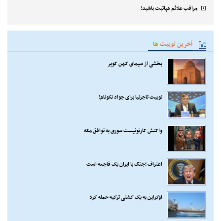
مراقب علائم هپاتیت باشید!
آخرین توییت ها
بخشی از سیمای کهن کویر
توییت تاجرنیا برای جواد نکونام!
واکنش کارتونیست سوری به توافق مکه
اعتراف ؛جنگ با ایران یک فاجعه است
اوکراین به یک کشتی ترکیه حمله کرد