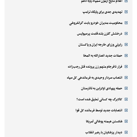
اعلام نتایج آزمون سمپاد پایه دهم
تهدیدی جدی برای پایگاه ترامپ
محکومیت مدیران خودرو بابت گرانفروشی
درخشش گلزن بلندقامت پرسپولیس
رایزنی وزرای خارجه ایران و پاکستان
حملات جدید انصارالله به المخا
فرار نافرجام متهم زن پرونده قتل رجب‌زاده
انتصاب سردار وحیدی به فرماندهی کل سپاه
حمله پهپادی اوکراین به تاتارستان
کالابرگ چه کسانی تعلیق شده است؟
انتصابات جدید توسط فرمانده کل قوا
شکستن هیمنه پوشالی آمریکا
دیدار پزشکیان با رهبر انقلاب