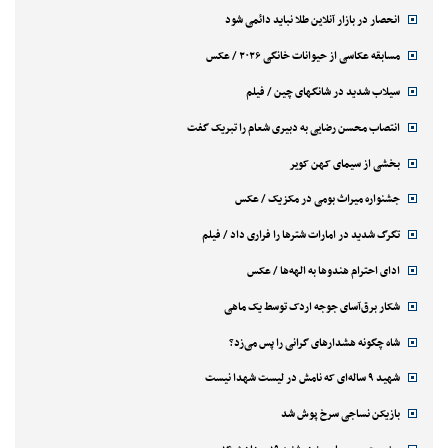
انحصار در بازار آنلاین طلا نباید دائمی شود
مسابقه عکاسی از حیوانات خانگی ۲۰۲۶ / عکس
سیلاب شدید در شانگهای چین / فیلم
انتصاب محسن رضایی به دبیری شعام را تبریک گفت
بخشی از سیمای کهن کویر
جشنواره میراث بومی در مکزیک / عکس
تگرگ شدید در امارات شترها را فراری داد / فیلم
ادای احترام هندوها به الهه‌ها / عکس
شکار برق‌آسای جوجه اردک توسط یک ماهی
شاه چگونه هشدارهای گرانی را پس می‌زد؟
شهید ۹ ساله‌ای که نامش در لیست شهدا نیست
بازیکن نساجی سرخ پوش شد