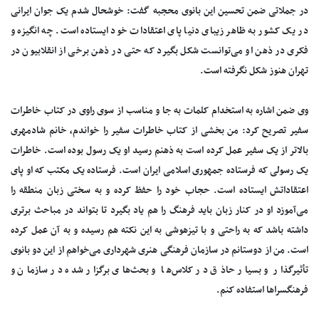
در جملاتی ضمن تحسین این بانوی محجبه گفت: خوشحال شدم یک جوان ایرانی
در یک کشور به ظاهر زیبای دنیا پای اعتقادات خود ایستاده است. چه انگیزه و
فکری در ذهن او می‌توانست شکل بگیرد که حتی در ذهن برخی از انقلابیون در
تهران هنوز شکل نگرفته است.
وی ضمن اشاره به استخدام کلمات به جا و مناسب از سوی راوی در کتاب خاطرات
سفیر تصریح کرد: من بخشی از کتاب خاطرات سفیر را خواندم، خانم شادمهری
بالاتر از یک سفیر عمل کرده است به ذهنم رسید او یک رسول بوده است. خاطرات
یک رسولی که فرستاده جمهوری اسلامی ایران است. فرستاده یک مکتب که او پای
اعتقاداتش ایستاده است. حجاب خود را حفظ کرده و به سختی زبان منطقه را
می‌آموزد او در کنار زبان باید فرهنگ را هم یاد بگیرد تا بتواند در مباحث برتری
داشته باشد که به راحتی و با تیزهوشی به این نکته هم رسیده و به آن عمل کرده
است. من از دوستانم در سازمان فرهنگی هنری شهرداری می‌خواهم از این دو بانوی
تأثیرگذار و بسیار حاذق در کلاس‌ها و بحث‌های برگزار شده در سازمان و
فرهنگسراها استفاده کنم.