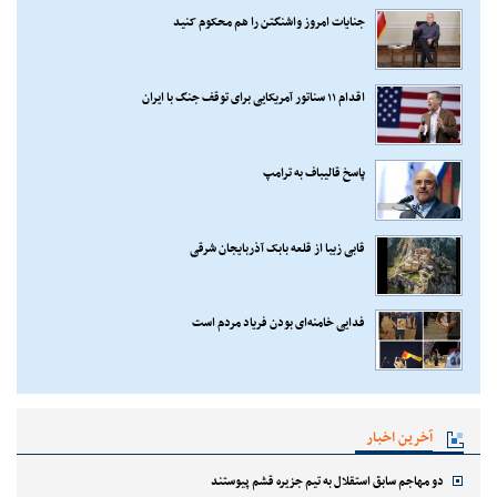
جنایات امروز واشنگتن را هم محکوم کنید
اقدام ۱۱ سناتور آمریکایی برای توقف جنگ با ایران
پاسخ قالیباف به ترامپ
قابی زیبا از قلعه بابک آذربایجان شرقی
فدایی خامنه‌ای بودن فریاد مردم است
آخرین اخبار
دو مهاجم سابق استقلال به تیم جزیره قشم پیوستند