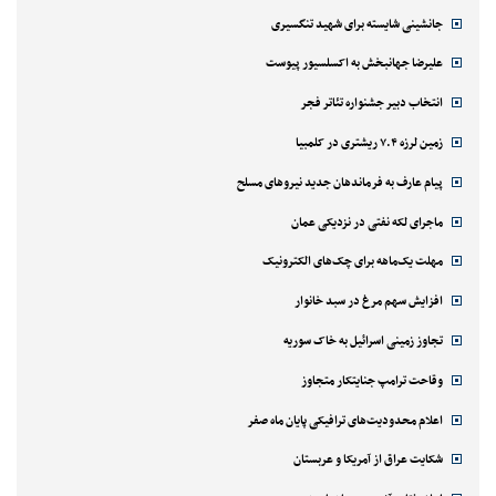
جانشینی شایسته برای شهید تنگسیری
علیرضا جهانبخش به اکسلسیور پیوست
انتخاب دبیر جشنواره تئاتر فجر
زمین لرزه ۷.۴ ریشتری در کلمبیا
پیام عارف به فرماندهان جدید نیروهای مسلح
ماجرای لکه نفتی در نزدیکی عمان
مهلت یک‌ماهه برای چک‌های الکترونیک
افزایش سهم مرغ در سبد خانوار
تجاوز زمینی اسرائیل به خاک سوریه
وقاحت ترامپ جنایتکار متجاوز
اعلام محدودیت‌های ترافیکی پایان ماه صفر
شکایت عراق از آمریکا و عربستان