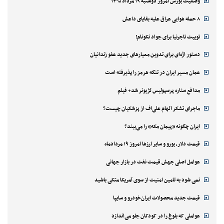
وضعیت بورس امروز دوشنبه ۱۹ مرداد ۱۴۰۵
۸ حمله هوایی عراق علیه بقایای داعش
توییت تاجرنیا برای جواد نکونام!
دستور اژه‌ای برای تدوین معیارهای جدید عفو زندانیان
عمان مسیر ایران در تنگه هرمز را پذیرفته است
مدافع ستاره پرسپولیس لژیونر شد+ فیلم
ماجرای تشکر الهام علی‌اف از پزشکیان چیست؟
ایران چگونه «پیمان مکه» را می‌بیند؟
قیمت دلار، یورو و سایر ارزها امروز ۱۹ مردادماه
عوامل اصلی جهش قیمت نفت در بازار جهانی
نمی شود به تامین امنیت از سوی آمریکا متکی باشید
قیمت جدید محصولات ایران‌خودرو و سایپا
عواملی که بلوغ را در کودکان جلو می‌اندازد