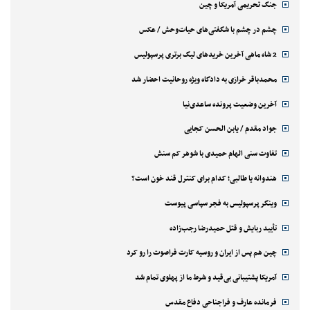
جنگ تحریمی آمریکا و چین
چشم در چشم با شگفتی‌های حیات‌وحش / عکس
2 شاه ماهی آخرین خریدهای لیگ برتری پرسپولیس
محمدباقر خرازی به دادگاه ویژه روحانیت احضار شد
آخرین وضعیت پرونده ساعدی‌نیا
جواد مقدم / یابن الحسن کجایی
تفاوت سنی الهام حمیدی با شوهر کم سنش
هندوانه یا طالبی؛ کدام‌ برای کنترل قند خون است؟
وینگر پرسپولیس به فجر سپاسی پیوست
تأیید ربایش و قتل حمیدرضا رجب‌زاده
چین هم پس از ایران و روسیه کارت فراصوت را رو کرد
آمریکا پشتیبانی بی‌قید و شرط ما از پهلوی تمام شد
فرمانده عارف و فراجناحی دفاع مقدس