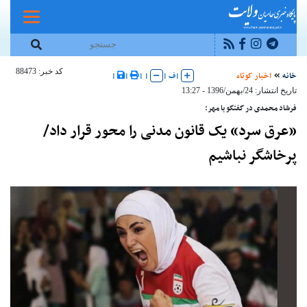
کد خبر: 88473
خانه
اخبار کوتاه
|
ف
|
|
|
|
|
تاریخ انتشار: 24/بهمن/1396 - 13:27
فرشاد محمدی در گفتگو با مهر:
«عرق سرد» یک قانون مدنی را محور قرار داد/
پرخاشگر نباشیم