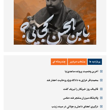
پربازدید ها
منتخب سردبیر
چندرسانه ای
آخرین وضعیت پرونده ساعدی‌نیا
محمدباقر خرازی به دادگاه ویژه روحانیت احضار شد
قالیباف روز خبرنگار را تبریک گفت
پالایشگاه سیزران منفجر شد+عکس
درگیری اعضای داعش و جولانی در سیده زینب