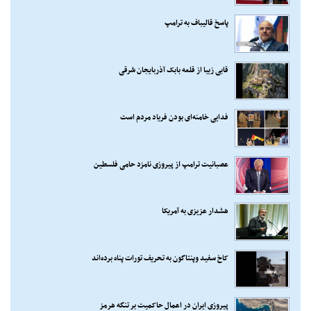
پاسخ قالیباف به ترامپ
قابی زیبا از قلعه بابک آذربایجان شرقی
فدایی خامنه‌ای بودن فریاد مردم است
عصبانیت ترامپ از پیروزی نامزد حامی فلسطین
هشدار عزیزی به آمریکا
کاخ سفید وپنتاگون به تحریف تورات پناه برده‌اند
پیروزی ایران در اعمال حاکمیت بر تنگه هرمز