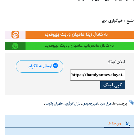
منبع : خبرگزاری مهر
لینک کوتاه
ارسال به تلگرام
کپی لینک
برچسب ها:
عرق سرد
،
امیرجدیدی
،
باران کوثری
،
حامیان ولایت
،
مرتبط ها