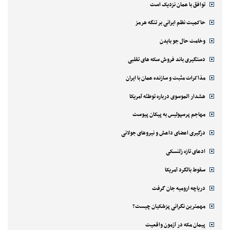
توافق با عمان نزدیک است
حاکمیت نظم ایرانی بر تنگه هرمز
وخامت حال جو بایدن
دستگیری باند فروش سکه های تقلبی
مذاکرات مثبت و سازنده عمان با ایران
هشدار الموسوی درباره توطئه آمریکا
مهاجم پرسپولیس به پیکان پیوست
درگیری اعضای داعش و نیروهای جولانی
ادعای تازه زلنسکی
سقوط بالگرد آمریکا
دریاچه ارومیه جان گرفت
مهمترین نگرانی پزشکیان چیست؟
پیمان مکه در آزمون واقعیت