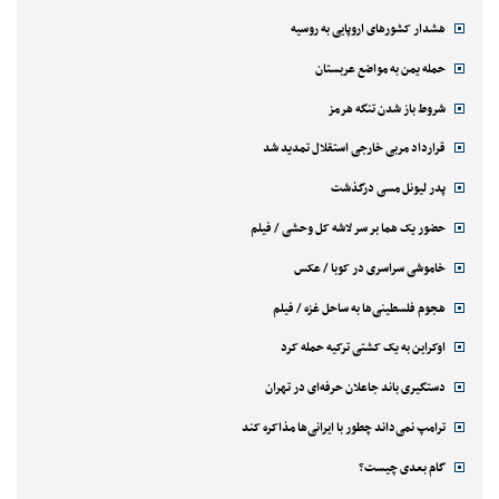
هشدار کشورهای اروپایی به روسیه
حمله یمن به مواضع عربستان
شروط باز شدن تنگه هرمز
قرارداد مربی خارجی استقلال تمدید شد
پدر لیونل مسی درگذشت
حضور یک هما بر سر لاشه‌ کل وحشی / فیلم
خاموشی سراسری در کوبا / عکس
هجوم فلسطینی‌ها به ساحل غزه / فیلم
اوکراین به یک کشتی ترکیه حمله کرد
دستگیری باند جاعلان حرفه‌ای در تهران
ترامپ نمی‌داند چطور با ایرانی‌ها مذاکره کند
گام بعدی چیست؟