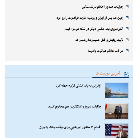
جزئیات صدور احکام بازنشستگی
چین هم پس از ایران و روسیه کارت فراصوت را رو کرد
آتش‌سوزی یک کشتی دیگر در تنگه هرمز+فیلم
تأیید ربایش و قتل حمیدرضا رجب‌زاده
مراقب علائم هپاتیت باشید!
آخرین توییت ها
اوکراین به یک کشتی ترکیه حمله کرد
جنایات امروز واشنگتن را هم محکوم کنید
اقدام ۱۱ سناتور آمریکایی برای توقف جنگ با ایران