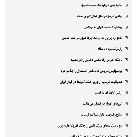
بیانیه یمن درباره یک عملیات ویژه
توافق هرمز در حال شکل‌گیری است
پیشنهاد جدید ایران به بریکس
ماهواره ایرانی که از سد ابرها عبور می‌کند+عکس
رازمرگ مرد 72 ساله
با تنگه هرمز، راه تنفس دشمن را باز نکنید!
پرسپولیس بازیکن شاه ماهی استقلال را جذب کرد
عصبانیت ترامپ از وزیر جنگ آمریکا در قبال ایران
ارتش کاملاً آماده است
آبی‌های اهواز در تهران می‌مانند
سلاح مقاومت قابل مذاکره نیست
سود شرکت‌های بزرگ نفتی از جنگ آمریکا علیه ایران
شبکه هوشمند کشوری" در قبض تلفن ثابت