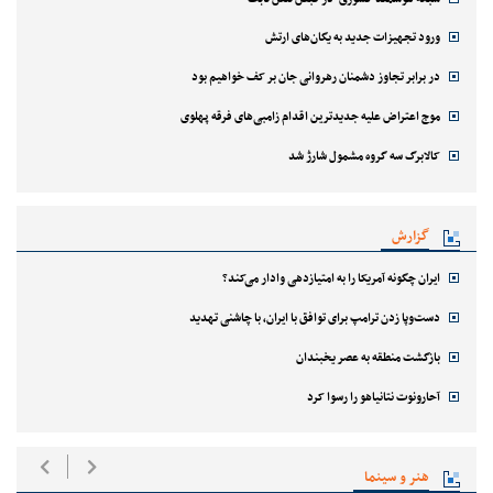
ورود تجهیزات جدید به یگان‌های ارتش
در برابر تجاوز دشمنان رهروانی جان بر کف خواهیم بود
موج اعتراض علیه جدیدترین اقدام زامبی‌های فرقه پهلوی
کالابرگ سه گروه مشمول شارژ شد
گزارش
ایران چگونه آمریکا را به امتیازدهی وادار می‌کند؟
دست‌وپا زدن ترامپ برای توافق با ایران، با چاشنی تهدید
بازگشت منطقه به عصر یخبندان
آحارونوت نتانیاهو را رسوا کرد
هنر و سینما