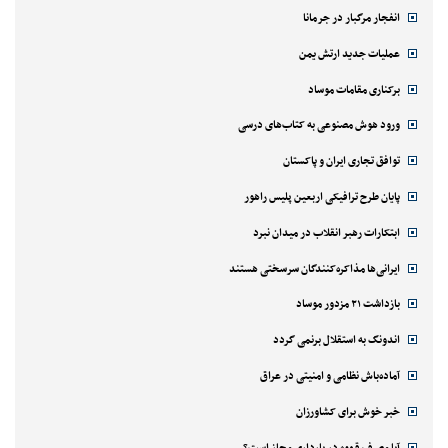
انفجار مرگبار در جرمانا
عملیات جدید ارتش یمن
برکناری مقامات موساد
ورود هوش مصنوعی به کتاب‌های درسی
توافق تجاری ایران و پاکستان
پایان طرح ترافیکی اربعین پلیس راهور
ابتکارات رهبر انقلاب در میدان نبرد
ایرانی‌ها مذاکره‌کنندگان سرسختی هستند
بازداشت ۲۱ مزدور موساد
اندونگ به استقلال برنمی گردد
آماده‌باش نظامی و امنیتی در عراق
خبر خوش برای کشاورزان
آیا مصرف قهوه در بارداری مجاز است؟