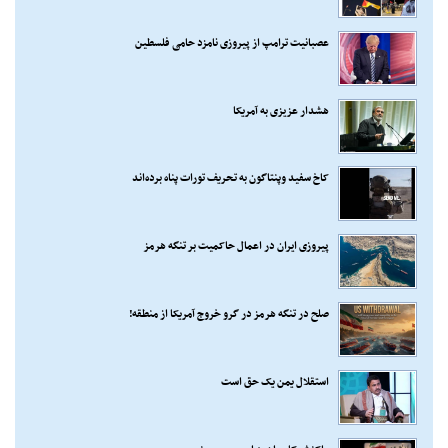
عصبانیت ترامپ از پیروزی نامزد حامی فلسطین
هشدار عزیزی به آمریکا
کاخ سفید وپنتاگون به تحریف تورات پناه برده‌اند
پیروزی ایران در اعمال حاکمیت بر تنگه هرمز
صلح در تنگه هرمز در گرو خروج آمریکا از منطقه!
استقلال یمن یک حق است