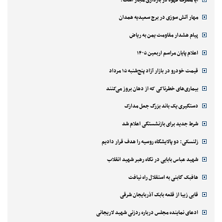
مهار آتش سوزی در برج سعیدیه همدان
پیام هشدار مقاومت یمن به ریاض
اعلام پایان مراسم اربعین ۱۴۰۵
قیمت خودرو در بازار آزاد پنج‌شنبه ۱۵ مرداد
بیماری‌های خطرناکی که از دهان بروز می‌کنند
دستگیری یک باند بزرگ جعل مدارک
شرط جدید برای بازنشستگی اعلام شد
زلنسکی: دو پالایشگاه روسیه را هدف قرار دادیم
شهید عباس بابایی در نگاه رهبر شهید انقلاب
هافبک گابنی به استقلال راه نیافت
قابی زیبا از قلعه بابک آذربایجان شرقی
ادعای نماینده مجلس درباره ردزنی شهید لاریجانی