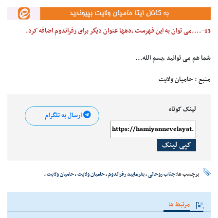
13-....می توان به این فهرست ،دهها عنوان دیگر برای رفراندوم اضافه کرد.
شما هم می توانید ،بسم الله...
منبع : حامیان ولایت
لینک کوتاه
ارسال به تلگرام
کپی لینک
برچسب ها:
جناب روحانی
،
بفرمایید رفراندوم
،
حامیان ولایت
،
حامیان ولایت
،
مرتبط ها