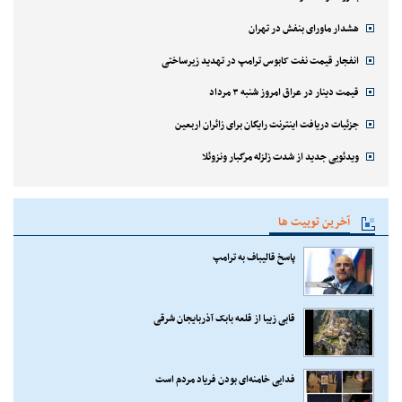
هشدار ماورای بنفش در تهران
انفجار قیمت نفت کابوس ترامپ در تهدید زیرساختی
قیمت دینار در عراق امروز شنبه ۳ مرداد
جزئیات دریافت اینترنت رایگان برای زائران اربعین
ویدئویی جدید از شدت زلزله مرگبار ونزوئلا
آخرین توییت ها
پاسخ قالیباف به ترامپ
قابی زیبا از قلعه بابک آذربایجان شرقی
فدایی خامنه‌ای بودن فریاد مردم است