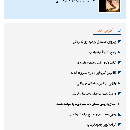
واکنش کاربران به اربعین حسینی
آخرین اخبار
پیروزی استقلال در دیداری تدارکاتی
پاسخ قالیباف به ترامپ
گفت وگوی رئیس جمهور با مردم
نظامیان آمریکایی «ضربه مغزی» شدند
رایزنی عراقچی و همتای موریتانی
واکنش سفارت ایران به پارلمان اتریش
جهان به‌زودی صدای ناله سعودی‌ها را خواهد شنید
رقمی عجیب برای فسخ قرارداد رضاییان
گزافه‌گویی جدید ترامپ