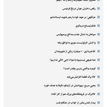
تصاویر حجله حمیدرضا رجب زاده / فیلم
رقص دختران جوان درباغ فردوس
عراقچی: بر عهد خود با رهبر شهید ایستاده‌ایم
شکارنمساح درمالزی
سپاهان به دنبال جذب مدافع پرسپولیس
واکنش کارتونیست سوری به توافق مکه
کلاهبرداری ۱۰۰ میلیارد ریالی از شهروندان
«ما هیچی نیستیم» یا سواد ادبی کافی نداریم؟
قیمت واقعی بنزین چقدر است؟
کالا برگ قطعا افزایش می‌یابد
یحیی سریع: پهپادمان در آرامکو دقیقا به هدف خورد
کالابرگ در فروشگاه‌های بزرگ هم از کار افتاد
بیدار شدن مکرر از خواب در هنگام شب