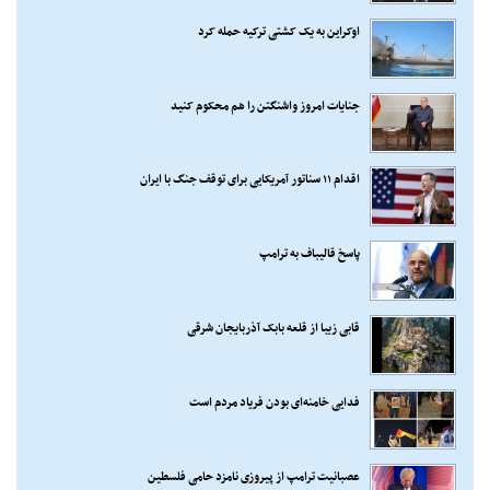
اوکراین به یک کشتی ترکیه حمله کرد
جنایات امروز واشنگتن را هم محکوم کنید
اقدام ۱۱ سناتور آمریکایی برای توقف جنگ با ایران
پاسخ قالیباف به ترامپ
قابی زیبا از قلعه بابک آذربایجان شرقی
فدایی خامنه‌ای بودن فریاد مردم است
عصبانیت ترامپ از پیروزی نامزد حامی فلسطین