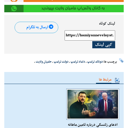
لینک کوتاه
ارسال به تلگرام
کپی لینک
برچسب ها:
دونالد ترامپ
،
داماد ترامپ
،
دولت ترامپ
،
حامیان ولایت
،
مرتبط ها
ادعای زلنسکی درباره تامین ماهانه