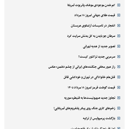
کم شدن موجودی موشک پاتریوت آمریکا
قیمت طلای جهانی امروز ۱۸ مرداد
انفجار در تاسیسات آرامکوی عربستان
سرطان جو بایدن به کل بدنش سرایت کرد
تصویر جدید از هدیه تهرانی
سرمربی جدید تراکتور کیست؟
راز عبور مخفی جنگنده‌های ایرانی از چشم دشمن+عکس
قتل‌‌عام خانوادگی در تهران و خودکشی قاتل
قیمت گوشت قرمز امروز ۱۸ مرداد ۱۴۰۵
تجاوز جدید صهیونیست‌ها به قنیطره سوریه
زخم‌های کاری جنگ روی پیکر پلتفروم‌های آمریکایی!
بازگشت پرسپولیس از ترکیه
اعتراف ؛جنگ با ایران یک فاجعه است