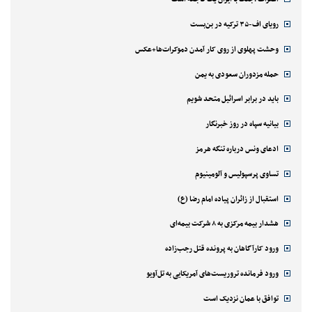
رویای اف-۳۵ ترکیه در بن‌بست
وحشت پهلوی از روی کار آمدن دموکرات‌ها+عکس
حمله مزدوران سعودی به یمن
باید در برابر اسرائیل متحد شویم
بیانیه سپاه در روز خبرنگار
ادعای ونس درباره تنگه هرمز
تساوی پرسپولیس و آلومینیوم
استقبال از زائران پیاده امام رضا (ع)
هشدار بیمه مرکزی به ۸ شرکت بیمه‌ای
ورود کارآگاهان به پرونده قتل رجب‌زاده
ورود فرمانده تروریست‌های آمریکایی به تل‌آویو
توافق با عمان نزدیک است