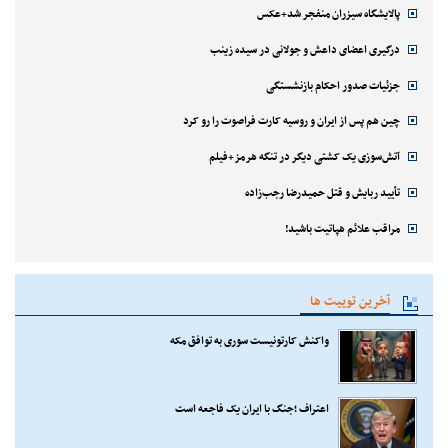
پالایشگاه سیزران منفجر شد+عکس
درگیری اعضای داعش و جولانی در سیده زینب
جزئیات صدور احکام بازنشستگی
چین هم پس از ایران و روسیه کارت فراصوت را رو کرد
آتش‌سوزی یک کشتی دیگر در تنگه هرمز+فیلم
تأیید ربایش و قتل حمیدرضا رجب‌زاده
مراقب علائم هپاتیت باشید!
آخرین توییت ها
واکنش کارتونیست سوری به توافق مکه
اعتراف ؛جنگ با ایران یک فاجعه است