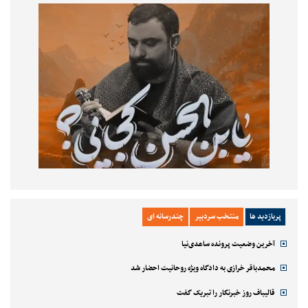
پربازدید ها
منتخب سردبیر
چندرسانه ای
آخرین وضعیت پرونده ساعدی‌نیا
محمدباقر خرازی به دادگاه ویژه روحانیت احضار شد
قالیباف روز خبرنگار را تبریک گفت