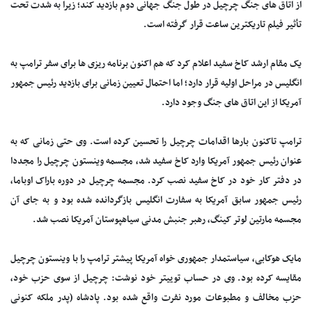
از اتاق های جنگ چرچیل در طول جنگ جهانی دوم بازدید کند؛ زیرا به شدت تحت
تأثیر فیلم تاریکترین ساعت قرار گرفته است.
یک مقام ارشد کاخ سفید اعلام کرد که هم اکنون برنامه ریزی ها برای سفر ترامپ به
انگلیس در مراحل اولیه قرار دارد؛ اما احتمال تعیین زمانی برای بازدید رئیس جمهور
آمریکا از این اتاق های جنگ وجود دارد.
ترامپ تاکنون بارها اقدامات چرچیل را تحسین کرده است. وی حتی زمانی که به
عنوان رئیس جمهور آمریکا وارد کاخ سفید شد، مجسمه وینستون چرچیل را مجددا
در دفتر کار خود در کاخ سفید نصب کرد. مجسمه چرچیل در دوره باراک اوباما،
رئیس جمهور سابق آمریکا به سفارت انگلیس بازگردانده شده بود و به جای آن
مجسمه مارتین لوتر کینگ، رهبر جنبش مدنی سیاهپوستان آمریکا نصب شد.
مایک هوکابی، سیاستمدار جمهوری خواه آمریکا پیشتر ترامپ را با وینستون چرچیل
مقایسه کرده بود. وی در حساب توییتر خود نوشت: چرچیل از سوی حزب خود،
حزب مخالف و مطبوعات مورد نفرت واقع شده بود. پادشاه (پدر ملکه کنونی