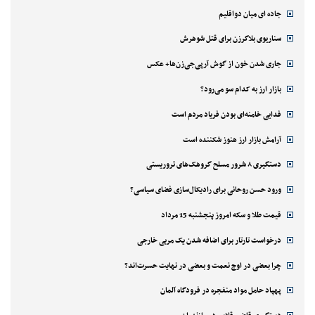
جاده ای میان دواقلیم
سناریوی بلاگرزن برای قتل شوهرش
جاری شدن خون از گوش آرپی‌جی‌زن‌ها+ عکس
بازار ارز به کدام سو می‌رود؟
فدایی خامنه‌ای بودن فریاد مردم است
آرامش بازار ارز هنوز شکننده است
دستگیری ۸ شرور مسلح گروهک‌های تروریستی
ورود حسن روحانی برای رادیکال‌سازی فضای سیاسی؟
قیمت طلا و سکه امروز پنجشنبه 15 مرداد
درخواست تارتار برای اضافه شدن یک مربی خارجی
چرا بعضی در اوج نعمت و بعضی در نهایت حسرت‌اند؟
پهپاد حامل مواد منفجره در فرودگاه آلمان