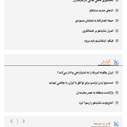
دستگیری قاضی قلابی در مازندران
ادعای جدید سنتکام
حمله انصارالله به نفتکش صعودی
اصرار نتانیاهو بر اشغالگری
فیگو: اینفانتینو باید برود
گزارش
ایران چگونه آمریکا را به امتیازدهی وادار می‌کند؟
دست‌وپا زدن ترامپ برای توافق با ایران، با چاشنی تهدید
بازگشت منطقه به عصر یخبندان
آحارونوت نتانیاهو را رسوا کرد
هنر و سینما