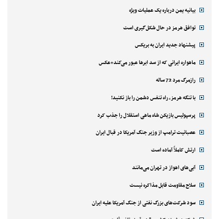
بیانیه یمن درباره یک عملیات ویژه
توافق هرمز در حال شکل‌گیری است
پیشنهاد جدید ایران به بریکس
ماهواره ایرانی که از سد ابرها عبور می‌کند+عکس
رازمرگ مرد 72 ساله
با تنگه هرمز، راه تنفس دشمن را باز نکنید!
پرسپولیس بازیکن شاه ماهی استقلال را جذب کرد
عصبانیت ترامپ از وزیر جنگ آمریکا در قبال ایران
ارتش کاملاً آماده است
آبی‌های اهواز در تهران می‌مانند
سلاح مقاومت قابل مذاکره نیست
سود شرکت‌های بزرگ نفتی از جنگ آمریکا علیه ایران