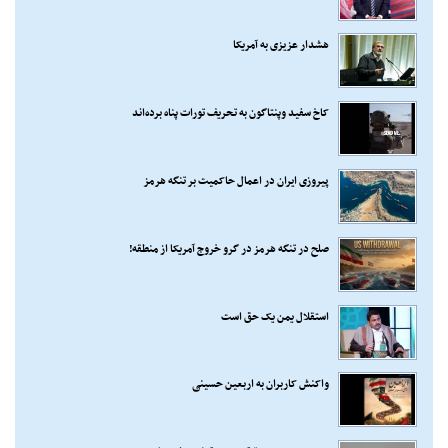
هشدار عزیزی به آمریکا
کاخ سفید وپنتاگون به تحریف تورات پناه برده‌اند
پیروزی ایران در اعمال حاکمیت بر تنگه هرمز
صلح در تنگه هرمز در گرو خروج آمریکا از منطقه!
استقلال یمن یک حق است
واکنش کاربران به اربعین حسینی