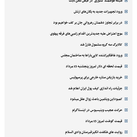
شبکه هوشمند کشوری" در قبض تلفن ثابت
ورود تجهیزات جدید به یگان‌های ارتش
در برابر تجاوز دشمنان رهروانی جان بر کف خواهیم بود
موج اعتراض علیه جدیدترین اقدام زامبی‌های فرقه پهلوی
کالابرگ سه گروه مشمول شارژ شد
ورود غافلگیرکننده کاپی‌باراها به ساختمان مجلس
قیمت لحظه ای دلار امروز پنجشنبه 15 مرداد
خرید بازیکن ستاره خارجی برای پرسپولیس
جزئیات راه اندازی کیف پول ایران اعلام شد
کمبوداین ویتامین باعث زوال عقل میشود
حرکت عجیب وینیسیوس در اینستاگرام
قیمت گوشت امروز 15 مرداد
روایت های شگفت انگیزقبرستان وادی السلام