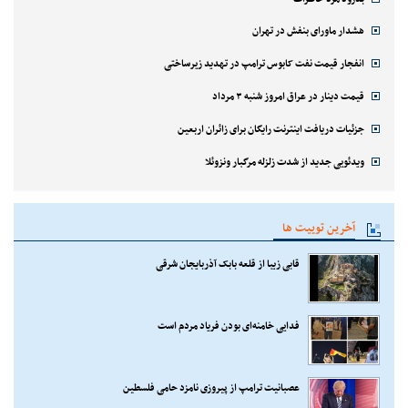
هشدار ماورای بنفش در تهران
انفجار قیمت نفت کابوس ترامپ در تهدید زیرساختی
قیمت دینار در عراق امروز شنبه ۳ مرداد
جزئیات دریافت اینترنت رایگان برای زائران اربعین
ویدئویی جدید از شدت زلزله مرگبار ونزوئلا
آخرین توییت ها
قابی زیبا از قلعه بابک آذربایجان شرقی
فدایی خامنه‌ای بودن فریاد مردم است
عصبانیت ترامپ از پیروزی نامزد حامی فلسطین