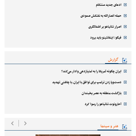
ادعای جدید سنتکام
حمله انصارالله به نفتکش صعودی
اصرار نتانیاهو بر اشغالگری
فیگو: اینفانتینو باید برود
گزارش
ایران چگونه آمریکا را به امتیازدهی وادار می‌کند؟
دست‌وپا زدن ترامپ برای توافق با ایران، با چاشنی تهدید
بازگشت منطقه به عصر یخبندان
آحارونوت نتانیاهو را رسوا کرد
هنر و سینما