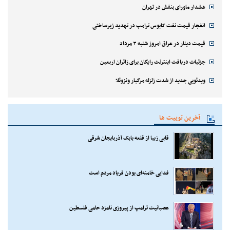
هشدار ماورای بنفش در تهران
انفجار قیمت نفت کابوس ترامپ در تهدید زیرساختی
قیمت دینار در عراق امروز شنبه ۳ مرداد
جزئیات دریافت اینترنت رایگان برای زائران اربعین
ویدئویی جدید از شدت زلزله مرگبار ونزوئلا
آخرین توییت ها
قابی زیبا از قلعه بابک آذربایجان شرقی
فدایی خامنه‌ای بودن فریاد مردم است
عصبانیت ترامپ از پیروزی نامزد حامی فلسطین