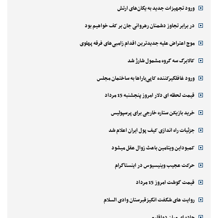
ورود تجهیزات جدید به یگان‌های ارتش
در برابر تجاوز دشمنان رهروانی جان بر کف خواهیم بود
موج اعتراض علیه جدیدترین اقدام زامبی‌های فرقه پهلوی
کالابرگ سه گروه مشمول شارژ شد
ورود غافلگیرکننده کاپی‌باراها به ساختمان مجلس
قیمت لحظه ای دلار امروز پنجشنبه 15 مرداد
خرید بازیکن ستاره خارجی برای پرسپولیس
جزئیات راه اندازی کیف پول ایران اعلام شد
کمبوداین ویتامین باعث زوال عقل میشود
حرکت عجیب وینیسیوس در اینستاگرام
قیمت گوشت امروز 15 مرداد
روایت های شگفت انگیزقبرستان وادی السلام
جاده ای میان دواقلیم