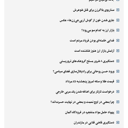
سناریوی بلاگرزن برای قتل شوهرش
جاری شدن خون از گوش آرپی‌جی‌زن‌ها+ عکس
بازار ارز به کدام سو می‌رود؟
فدایی خامنه‌ای بودن فریاد مردم است
آرامش بازار ارز هنوز شکننده است
دستگیری ۸ شرور مسلح گروهک‌های تروریستی
ورود حسن روحانی برای رادیکال‌سازی فضای سیاسی؟
قیمت طلا و سکه امروز پنجشنبه 15 مرداد
درخواست تارتار برای اضافه شدن یک مربی خارجی
چرا بعضی در اوج نعمت و بعضی در نهایت حسرت‌اند؟
پهپاد حامل مواد منفجره در فرودگاه آلمان
دستگیری قاضی قلابی در مازندران