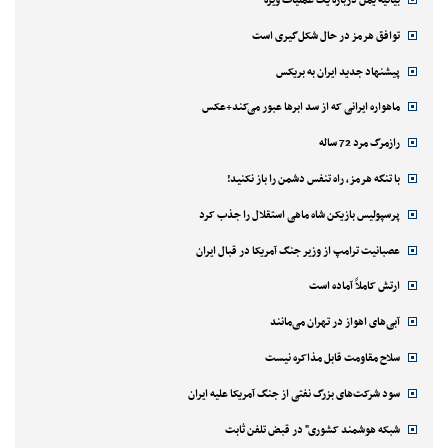
بیانیه یمن درباره یک عملیات ویژه
توافق هرمز در حال شکل‌گیری است
پیشنهاد جدید ایران به بریکس
ماهواره ایرانی که از سد ابرها عبور می‌کند+عکس
رازمرگ مرد 72 ساله
با تنگه هرمز، راه تنفس دشمن را باز نکنید!
پرسپولیس بازیکن شاه ماهی استقلال را جذب کرد
عصبانیت ترامپ از وزیر جنگ آمریکا در قبال ایران
ارتش کاملاً آماده است
آبی‌های اهواز در تهران می‌مانند
سلاح مقاومت قابل مذاکره نیست
سود شرکت‌های بزرگ نفتی از جنگ آمریکا علیه ایران
شبکه هوشمند کشوری" در قبض تلفن ثابت