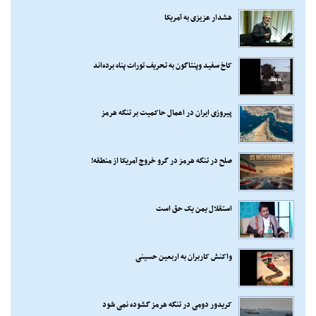
هشدار عزیزی به آمریکا
کاخ سفید وپنتاگون به تحریف تورات پناه برده‌اند
پیروزی ایران در اعمال حاکمیت بر تنگه هرمز
صلح در تنگه هرمز در گرو خروج آمریکا از منطقه!
استقلال یمن یک حق است
واکنش کاربران به اربعین حسینی
کریدور دومی در تنگه هرمز گشوده نمی شود