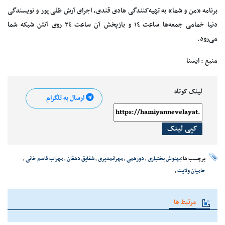
برنامه «من و شما» به تهیه‌کنندگی هادی قندی، اجرای آرش ظلی پور و نویسندگی
دنیا خمامی جمعه‌ها ساعت ١٤ و بازپخش آن ساعت ٢٤ روی آنتن شبکه شما
می‌رود.
منبع : ایسنا
لینک کوتاه
ارسال به تلگرام
کپی لینک
برچسب ها:
بهنوش بختیاری
،
دورهمی
،
مهرانمدیری
،
شقایق دهقان
،
مهراب قاسم خانی
،
حامیان ولایت
،
مرتبط ها