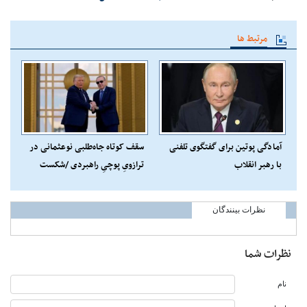
مرتبط ها
آمادگی پوتین برای گفتگوی تلفنی
سقف کوتاه جاه‌طلبی نوعثمانی در
با رهبر انقلاب
ترازویِ پوچیِ راهبردی /شکست
پروژه‌ی احیای امپراتوری در میدان
عمل + عکس
نظرات بینندگان
نظرات شما
نام