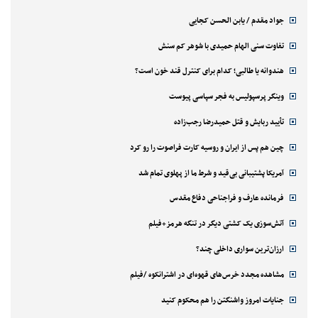
جواد مقدم / یابن الحسن کجایی
تفاوت سنی الهام حمیدی با شوهر کم سنش
هندوانه یا طالبی؛ کدام‌ برای کنترل قند خون است؟
وینگر پرسپولیس به فجر سپاسی پیوست
تأیید ربایش و قتل حمیدرضا رجب‌زاده
چین هم پس از ایران و روسیه کارت فراصوت را رو کرد
آمریکا پشتیبانی بی‌قید و شرط ما از پهلوی تمام شد
فرمانده عارف و فراجناحی دفاع مقدس
آتش‌سوزی یک کشتی دیگر در تنگه هرمز+فیلم
ارزان‌ترین سواری داخلی چند؟
مشاهده مجدد خرس‌های قهوه‌ای در اشترانکوه /فیلم
جنایات امروز واشنگتن را هم محکوم کنید