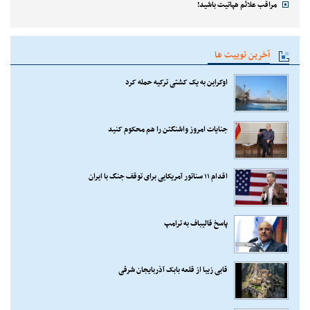
مراقب علائم هپاتیت باشید!
آخرین توییت ها
اوکراین به یک کشتی ترکیه حمله کرد
جنایات امروز واشنگتن را هم محکوم کنید
اقدام ۱۱ سناتور آمریکایی برای توقف جنگ با ایران
پاسخ قالیباف به ترامپ
قابی زیبا از قلعه بابک آذربایجان شرقی