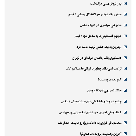
پدر لیونل مسی درگذشت
حضور یک هما بر سر لاشه‌ کل وحشی / فیلم
خاموشی سراسری در کوبا / عکس
هجوم فلسطینی‌ها به ساحل غزه / فیلم
اوکراین به یک کشتی ترکیه حمله کرد
دستگیری باند جاعلان حرفه‌ای در تهران
ترامپ نمی‌داند چطور با ایرانی‌ها مذاکره کند
گام بعدی چیست؟
جنگ تحریمی آمریکا و چین
چشم در چشم با شگفتی‌های حیات‌وحش / عکس
2 شاه ماهی آخرین خریدهای لیگ برتری پرسپولیس
محمدباقر خرازی به دادگاه ویژه روحانیت احضار شد
آخرین وضعیت پرونده ساعدی‌نیا