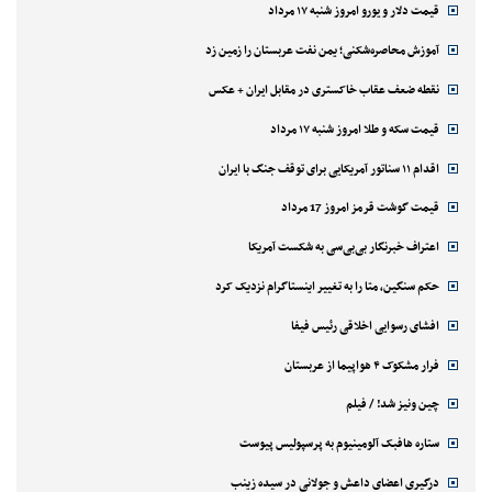
قیمت دلار و یورو امروز شنبه ۱۷ مرداد
آموزش محاصره‌شکنی؛ یمن نفت عربستان را زمین زد
نقطه ضعف عقاب خاکستری در مقابل ایران + عکس
قیمت سکه و طلا امروز شنبه ۱۷ مرداد
اقدام ۱۱ سناتور آمریکایی برای توقف جنگ با ایران
قیمت گوشت قرمز امروز 17 مرداد
اعتراف خبرنگار بی‌بی‌سی به شکست آمریکا
حکم سنگین، متا را به تغییر اینستاگرام نزدیک کرد
افشای رسوایی اخلاقی رئیس فیفا
فرار مشکوک ۴ هواپیما از عربستان
چین ونیز شد! / فیلم
ستاره هافبک آلومینیوم به پرسپولیس پیوست
درگیری اعضای داعش و جولانی در سیده زینب