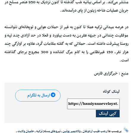
منتشر می‌کند. بر اساس بیانیه شب گذشته تا کنون نزدیک به 950 عنصر مسلح در
جریان عملیات شاخه زیتون از پای درآمده‌اند.
در عرصه میدانی ترکیه عملا تا کنون به غیر از حملات هوایی و توپخانه‌ای نتوانسته
موفقیت چندانی در جبهه عفرین به دست بیاورد و فعلا در حد آزادی چند تپه و
روستا پیشرفت داشته است. حملاتی که به گفته مقامات کُرد، علاوه بر آوارگی چند
هزار نفر، 150 غیرنظامی را به کام مرگ کشانده و 300 مجروح برجای گذاشته
است.
منبع : خبرگزاری فارس
لینک کوتاه
ارسال به تلگرام
کپی لینک
برچسب ها:
رجب طیب اردوغان
،
ولادیمیر پوتین
،
نیروهای مسلح ترکیه
،
حامیان ولایت
،