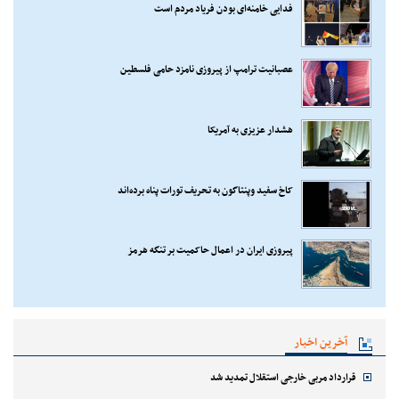
فدایی خامنه‌ای بودن فریاد مردم است
عصبانیت ترامپ از پیروزی نامزد حامی فلسطین
هشدار عزیزی به آمریکا
کاخ سفید وپنتاگون به تحریف تورات پناه برده‌اند
پیروزی ایران در اعمال حاکمیت بر تنگه هرمز
آخرین اخبار
قرارداد مربی خارجی استقلال تمدید شد