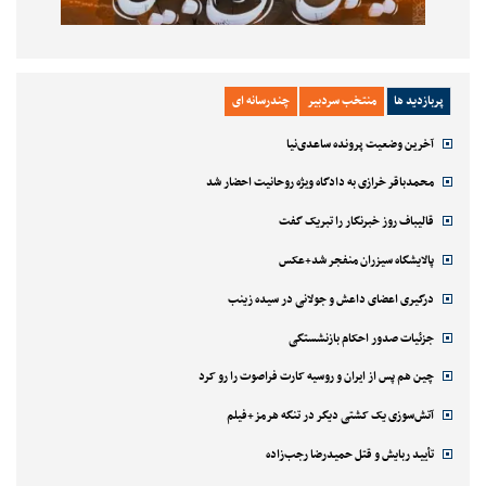
پربازدید ها
منتخب سردبیر
چندرسانه ای
آخرین وضعیت پرونده ساعدی‌نیا
محمدباقر خرازی به دادگاه ویژه روحانیت احضار شد
قالیباف روز خبرنگار را تبریک گفت
پالایشگاه سیزران منفجر شد+عکس
درگیری اعضای داعش و جولانی در سیده زینب
جزئیات صدور احکام بازنشستگی
چین هم پس از ایران و روسیه کارت فراصوت را رو کرد
آتش‌سوزی یک کشتی دیگر در تنگه هرمز+فیلم
تأیید ربایش و قتل حمیدرضا رجب‌زاده