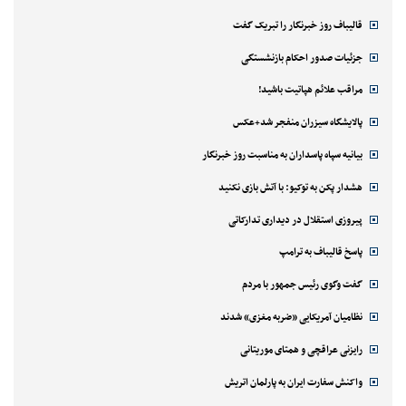
قالیباف روز خبرنگار را تبریک گفت
جزئیات صدور احکام بازنشستگی
مراقب علائم هپاتیت باشید!
پالایشگاه سیزران منفجر شد+عکس
بیانیه سپاه پاسداران به مناسبت روز خبرنگار
هشدار پکن به توکیو: با آتش بازی نکنید
پیروزی استقلال در دیداری تدارکاتی
پاسخ قالیباف به ترامپ
گفت وگوی رئیس جمهور با مردم
نظامیان آمریکایی «ضربه مغزی» شدند
رایزنی عراقچی و همتای موریتانی
واکنش سفارت ایران به پارلمان اتریش