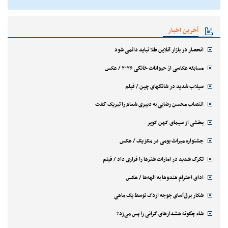
آخرین اخبار
انحصار در بازار آنلاین طلا نباید دائمی شود
مسابقه عکاسی از حیوانات خانگی ۲۰۲۶ / عکس
سیلاب شدید در شانگهای چین / فیلم
انتصاب محسن رضایی به دبیری شعام را تبریک گفت
بخشی از سیمای کهن کویر
جشنواره میراث بومی در مکزیک / عکس
تگرگ شدید در امارات شترها را فراری داد / فیلم
ادای احترام هندوها به الهه‌ها / عکس
شکار برق‌آسای جوجه اردک توسط یک ماهی
شاه چگونه هشدارهای گرانی را پس می‌زد؟