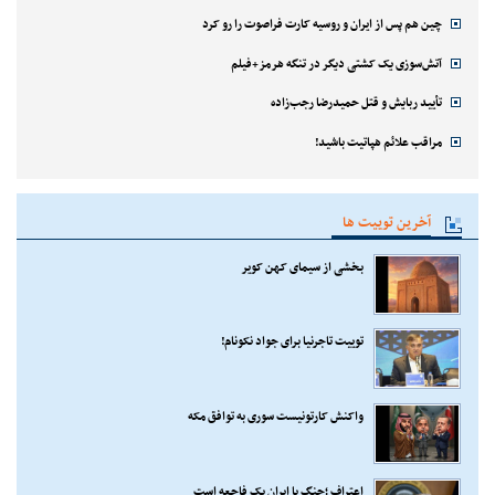
چین هم پس از ایران و روسیه کارت فراصوت را رو کرد
آتش‌سوزی یک کشتی دیگر در تنگه هرمز+فیلم
تأیید ربایش و قتل حمیدرضا رجب‌زاده
مراقب علائم هپاتیت باشید!
آخرین توییت ها
بخشی از سیمای کهن کویر
توییت تاجرنیا برای جواد نکونام!
واکنش کارتونیست سوری به توافق مکه
اعتراف ؛جنگ با ایران یک فاجعه است