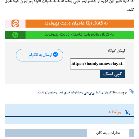
جا دارد دبیر این دوره از جشنواره، کمی محتاطانه به نظرات افراد پیرامون خود عمل
کند.
لینک کوتاه
ارسال به تلگرام
کپی لینک
برچسب ها:
کیهان
،
رابط بی‌بی‌سی
،
جشنواره فیلم فجر
،
حامیان ولایت
،
مرتبط ها
نظرات بینندگان