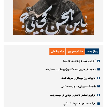
پربازدید ها
منتخب سردبیر
چندرسانه ای
آخرین وضعیت پرونده ساعدی‌نیا
محمدباقر خرازی به دادگاه ویژه روحانیت احضار شد
قالیباف روز خبرنگار را تبریک گفت
پالایشگاه سیزران منفجر شد+عکس
درگیری اعضای داعش و جولانی در سیده زینب
جزئیات صدور احکام بازنشستگی