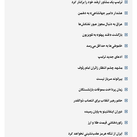
ترامپ یک مشاور ارشد خود را برکنار کرد
هشدار «امیر جهانشاهی» به دشمن
عراق به دنبال مجوز عبور نفتکش‌ها
بازگشت «قند پهلو» به تلویزیون
خاموشی‌ها به حداقل می‌رسد
ادعای جدید ترامپ
مشهد چشم انتظار زائران امام رئوف
بیرانوند سرباز نیست
زمان پرداخت معوقات بازنشستگان
حکم رهبر انقلاب برای انتصاب ذوالقدر
دوران اینفانتینو به پایان رسیده
رکوردشکنی قیمت طلا و ارز
ایران از تنگه هرمز عقب‌نشینی نخواهد کرد