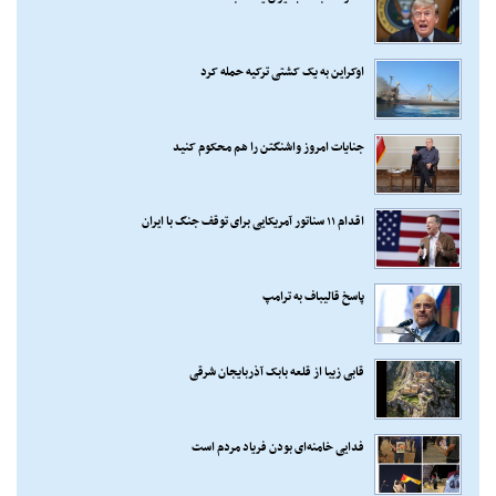
اوکراین به یک کشتی ترکیه حمله کرد
جنایات امروز واشنگتن را هم محکوم کنید
اقدام ۱۱ سناتور آمریکایی برای توقف جنگ با ایران
پاسخ قالیباف به ترامپ
قابی زیبا از قلعه بابک آذربایجان شرقی
فدایی خامنه‌ای بودن فریاد مردم است