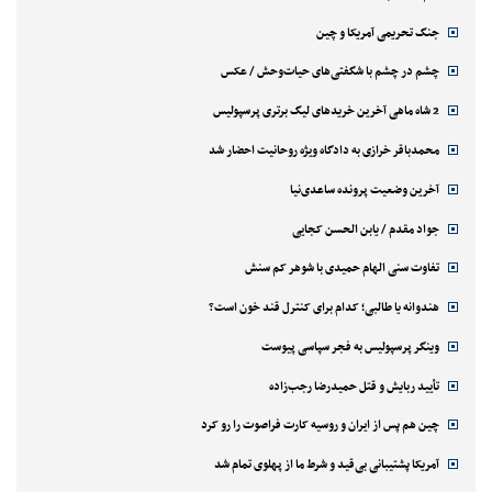
جنگ تحریمی آمریکا و چین
چشم در چشم با شگفتی‌های حیات‌وحش / عکس
2 شاه ماهی آخرین خریدهای لیگ برتری پرسپولیس
محمدباقر خرازی به دادگاه ویژه روحانیت احضار شد
آخرین وضعیت پرونده ساعدی‌نیا
جواد مقدم / یابن الحسن کجایی
تفاوت سنی الهام حمیدی با شوهر کم سنش
هندوانه یا طالبی؛ کدام‌ برای کنترل قند خون است؟
وینگر پرسپولیس به فجر سپاسی پیوست
تأیید ربایش و قتل حمیدرضا رجب‌زاده
چین هم پس از ایران و روسیه کارت فراصوت را رو کرد
آمریکا پشتیبانی بی‌قید و شرط ما از پهلوی تمام شد