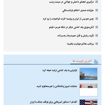
درگیری اعضای داعش و جولانی در سیده زینب
جزئیات صدور احکام بازنشستگی
چین هم پس از ایران و روسیه کارت فراصوت را رو کرد
آتش‌سوزی یک کشتی دیگر در تنگه هرمز+فیلم
تأیید ربایش و قتل حمیدرضا رجب‌زاده
مراقب علائم هپاتیت باشید!
آخرین توییت ها
اوکراین به یک کشتی ترکیه حمله کرد
جنایات امروز واشنگتن را هم محکوم کنید
اقدام ۱۱ سناتور آمریکایی برای توقف جنگ با ایران