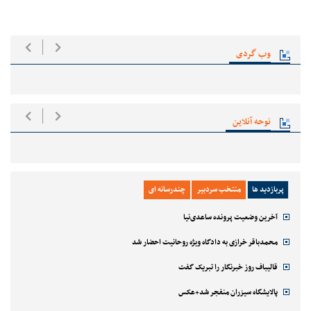
وب گردی
نوحه آنلاین
پربازدید ها
منتخب سردبیر
چندرسانه ای
آخرین وضعیت پرونده ساعدی‌نیا
محمدباقر خرازی به دادگاه ویژه روحانیت احضار شد
قالیباف روز خبرنگار را تبریک گفت
پالایشگاه سیزران منفجر شد+عکس