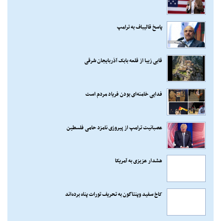
پاسخ قالیباف به ترامپ
قابی زیبا از قلعه بابک آذربایجان شرقی
فدایی خامنه‌ای بودن فریاد مردم است
عصبانیت ترامپ از پیروزی نامزد حامی فلسطین
هشدار عزیزی به آمریکا
کاخ سفید وپنتاگون به تحریف تورات پناه برده‌اند