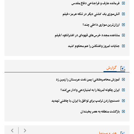
فرمانده عارف و فراجناحی دفاع مقدس
آتش‌سوزی یک کشتی دیگر در تنگه هرمز+فیلم
ارزان‌ترین سواری داخلی چند؟
مشاهده مجدد خرس‌های قهوه‌ای در اشترانکوه /فیلم
جنایات امروز واشنگتن را هم محکوم کنید
گزارش
آموزش محاصره‌شکنی؛ یمن نفت عربستان را زمین زد
ایران چگونه آمریکا را به امتیازدهی وادار می‌کند؟
دست‌وپا زدن ترامپ برای توافق با ایران، با چاشنی تهدید
بازگشت منطقه به عصر یخبندان
هنر و سینما