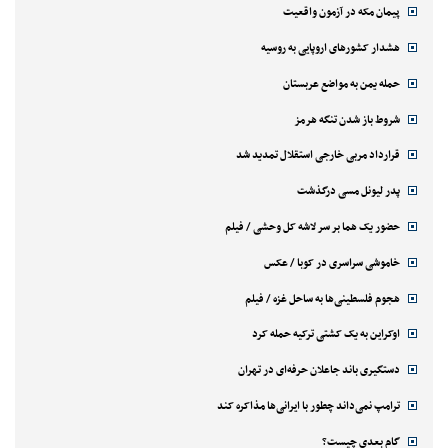
پیمان مکه در آزمون واقعیت
هشدار کشورهای اروپایی به روسیه
حمله یمن به مواضع عربستان
شروط باز شدن تنگه هرمز
قرارداد مربی خارجی استقلال تمدید شد
پدر لیونل مسی درگذشت
حضور یک هما بر سر لاشه‌ کل وحشی / فیلم
خاموشی سراسری در کوبا / عکس
هجوم فلسطینی‌ها به ساحل غزه / فیلم
اوکراین به یک کشتی ترکیه حمله کرد
دستگیری باند جاعلان حرفه‌ای در تهران
ترامپ نمی‌داند چطور با ایرانی‌ها مذاکره کند
گام بعدی چیست؟