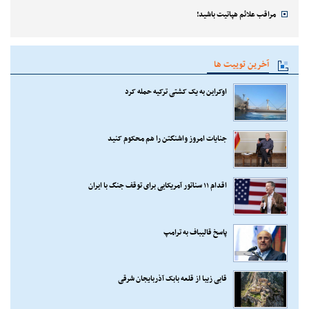
مراقب علائم هپاتیت باشید!
آخرین توییت ها
اوکراین به یک کشتی ترکیه حمله کرد
جنایات امروز واشنگتن را هم محکوم کنید
اقدام ۱۱ سناتور آمریکایی برای توقف جنگ با ایران
پاسخ قالیباف به ترامپ
قابی زیبا از قلعه بابک آذربایجان شرقی