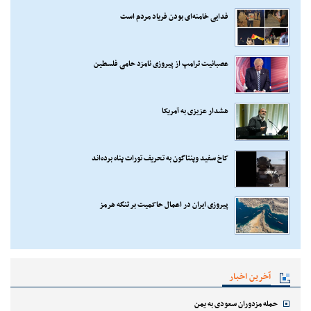
فدایی خامنه‌ای بودن فریاد مردم است
عصبانیت ترامپ از پیروزی نامزد حامی فلسطین
هشدار عزیزی به آمریکا
کاخ سفید وپنتاگون به تحریف تورات پناه برده‌اند
پیروزی ایران در اعمال حاکمیت بر تنگه هرمز
آخرین اخبار
حمله مزدوران سعودی به یمن