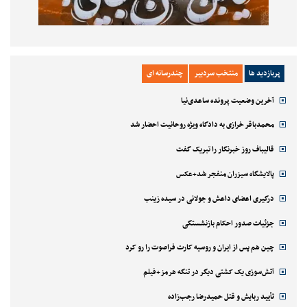
پربازدید ها
منتخب سردبیر
چندرسانه ای
آخرین وضعیت پرونده ساعدی‌نیا
محمدباقر خرازی به دادگاه ویژه روحانیت احضار شد
قالیباف روز خبرنگار را تبریک گفت
پالایشگاه سیزران منفجر شد+عکس
درگیری اعضای داعش و جولانی در سیده زینب
جزئیات صدور احکام بازنشستگی
چین هم پس از ایران و روسیه کارت فراصوت را رو کرد
آتش‌سوزی یک کشتی دیگر در تنگه هرمز+فیلم
تأیید ربایش و قتل حمیدرضا رجب‌زاده