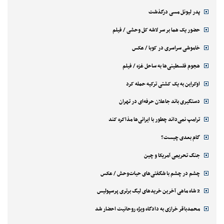
پدر لیونل مسی درگذشت
حضور یک هما بر سر لاشه‌ کل وحشی / فیلم
خاموشی سراسری در کوبا / عکس
هجوم فلسطینی‌ها به ساحل غزه / فیلم
اوکراین به یک کشتی ترکیه حمله کرد
دستگیری باند جاعلان حرفه‌ای در تهران
ترامپ نمی‌داند چطور با ایرانی‌ها مذاکره کند
گام بعدی چیست؟
جنگ تحریمی آمریکا و چین
چشم در چشم با شگفتی‌های حیات‌وحش / عکس
2 شاه ماهی آخرین خریدهای لیگ برتری پرسپولیس
محمدباقر خرازی به دادگاه ویژه روحانیت احضار شد