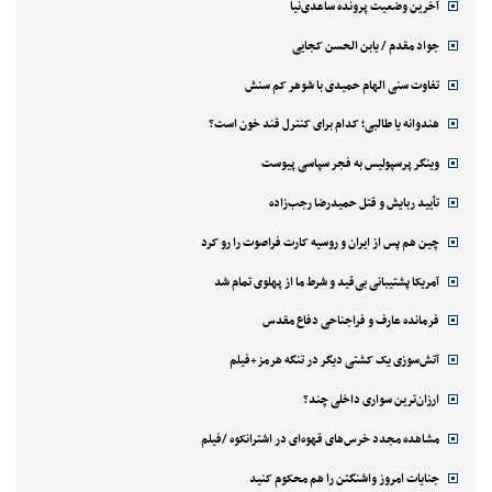
آخرین وضعیت پرونده ساعدی‌نیا
جواد مقدم / یابن الحسن کجایی
تفاوت سنی الهام حمیدی با شوهر کم سنش
هندوانه یا طالبی؛ کدام‌ برای کنترل قند خون است؟
وینگر پرسپولیس به فجر سپاسی پیوست
تأیید ربایش و قتل حمیدرضا رجب‌زاده
چین هم پس از ایران و روسیه کارت فراصوت را رو کرد
آمریکا پشتیبانی بی‌قید و شرط ما از پهلوی تمام شد
فرمانده عارف و فراجناحی دفاع مقدس
آتش‌سوزی یک کشتی دیگر در تنگه هرمز+فیلم
ارزان‌ترین سواری داخلی چند؟
مشاهده مجدد خرس‌های قهوه‌ای در اشترانکوه /فیلم
جنایات امروز واشنگتن را هم محکوم کنید