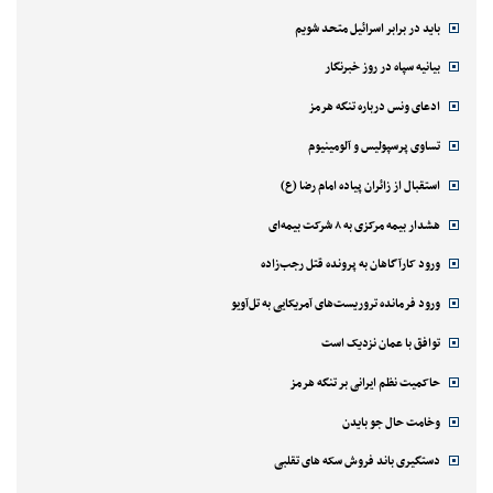
باید در برابر اسرائیل متحد شویم
بیانیه سپاه در روز خبرنگار
ادعای ونس درباره تنگه هرمز
تساوی پرسپولیس و آلومینیوم
استقبال از زائران پیاده امام رضا (ع)
هشدار بیمه مرکزی به ۸ شرکت بیمه‌ای
ورود کارآگاهان به پرونده قتل رجب‌زاده
ورود فرمانده تروریست‌های آمریکایی به تل‌آویو
توافق با عمان نزدیک است
حاکمیت نظم ایرانی بر تنگه هرمز
وخامت حال جو بایدن
دستگیری باند فروش سکه های تقلبی