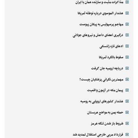
مذاکرات مثبت و سازنده عمان با ایران
هشدار الموسوی درباره توطئه آمریکا
مهاجم پرسپولیس به پیکان پیوست
درگیری اعضای داعش و نیروهای جولانی
ادعای تازه زلنسکی
سقوط بالگرد آمریکا
دریاچه ارومیه جان گرفت
مهمترین نگرانی پزشکیان چیست؟
پیمان مکه در آزمون واقعیت
هشدار کشورهای اروپایی به روسیه
حمله یمن به مواضع عربستان
شروط باز شدن تنگه هرمز
قرارداد مربی خارجی استقلال تمدید شد