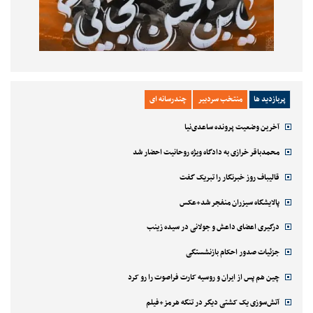
پربازدید ها
منتخب سردبیر
چندرسانه ای
آخرین وضعیت پرونده ساعدی‌نیا
محمدباقر خرازی به دادگاه ویژه روحانیت احضار شد
قالیباف روز خبرنگار را تبریک گفت
پالایشگاه سیزران منفجر شد+عکس
درگیری اعضای داعش و جولانی در سیده زینب
جزئیات صدور احکام بازنشستگی
چین هم پس از ایران و روسیه کارت فراصوت را رو کرد
آتش‌سوزی یک کشتی دیگر در تنگه هرمز+فیلم