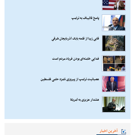
پاسخ قالیباف به ترامپ
قابی زیبا از قلعه بابک آذربایجان شرقی
فدایی خامنه‌ای بودن فریاد مردم است
عصبانیت ترامپ از پیروزی نامزد حامی فلسطین
هشدار عزیزی به آمریکا
آخرین اخبار