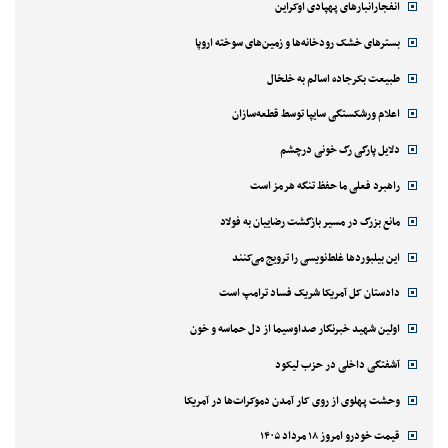
انفجارانبارهای پهپادی اوکراین
بسترهای خشک رودخانه‌ها و زمین‌های سوخته اروپا
طبیعت بکرجاده اسالم به خلخال
اعلام ورشکستگی سایپا توسط قطعه‌سازان
دلایل پارگی رگ خونی درچشم
راهبرد فعلی ما حفظ تنگه هرمز است
مانع بزرگ در مسیر بازگشت رضاییان به فولاد
این بیلبوردها غلط‌نویسی را ترویج می‌کنند
دادستان کل آمریکا شریک فساد ترامپ است
اولین شهید خبرنگار صداوسیما از دل حماسه و خون
آشفتگی داخلی در حزب لیکود
وحشت پهلوی از روی کار آمدن دموکرات‌ها در آمریکا
قیمت خودرو امروز ۱۸ مرداد ۱۴۰۵