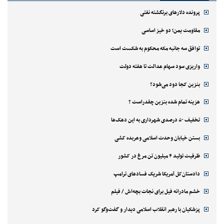
پرونده دلارهای برنگشته نفتی
مقاومت یمن؛ دو خیز اساسی
توافق سه جانبه مکه محکوم به شکست است
واریزی سود سهام عدالت تا هفته دولت
بنزین کجا دود می‌شود؟
هزینه تمام شده بنزین چقدراست ؟
تخفیف ۵۰ درصدی شهرداری به این دهک‌ها
بستن خیابان وحدت اسلامی وعربده کشی
ظرفیت تولید ۴ میلیون تن مرغ در کشور
دادستان‌کل آمریکا شریک فسادهای ترامپ
خشم مادرانه فیل برای نجات بچه‌اش / فیلم
پزشکیان با رهبر انقلاب اسلامی دیدار و گفت‌وگو کرد