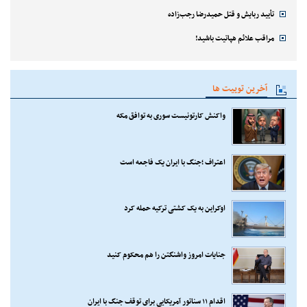
تأیید ربایش و قتل حمیدرضا رجب‌زاده
مراقب علائم هپاتیت باشید!
آخرین توییت ها
واکنش کارتونیست سوری به توافق مکه
اعتراف ؛جنگ با ایران یک فاجعه است
اوکراین به یک کشتی ترکیه حمله کرد
جنایات امروز واشنگتن را هم محکوم کنید
اقدام ۱۱ سناتور آمریکایی برای توقف جنگ با ایران