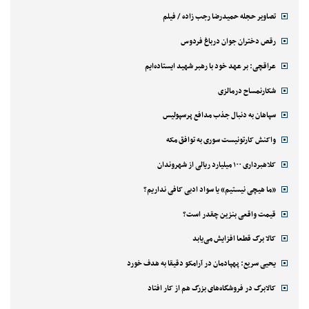
تصاویر حجله حمیدرضا رجب زاده / فیلم
رقص دختران جوان درباغ فردوس
عراقچی: بر عهد خود با رهبر شهید ایستاده‌ایم
شکارنمساح درمالزی
سپاهان به دنبال جذب مدافع پرسپولیس
واکنش کارتونیست سوری به توافق مکه
کلاهبرداری ۱۰۰ میلیارد ریالی از شهروندان
«ما هیچی نیستیم» یا سواد ادبی کافی نداریم؟
قیمت واقعی بنزین چقدر است؟
کالا برگ قطعا افزایش می‌یابد
یحیی سریع: پهپادمان در آرامکو دقیقا به هدف خورد
کالابرگ در فروشگاه‌های بزرگ هم از کار افتاد