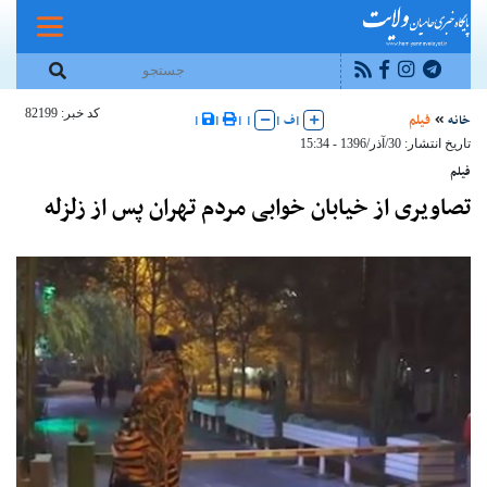
کد خبر: 82199
خانه
فیلم
|
ف
|
|
|
|
|
تاریخ انتشار: 30/آذر/1396 - 15:34
فیلم
تصاویری از خیابان خوابی مردم تهران پس از زلزله