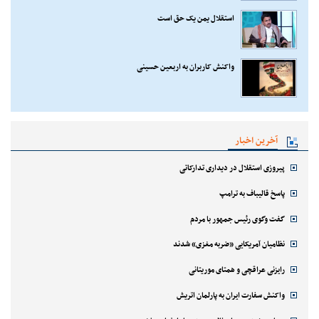
استقلال یمن یک حق است
واکنش کاربران به اربعین حسینی
آخرین اخبار
پیروزی استقلال در دیداری تدارکاتی
پاسخ قالیباف به ترامپ
گفت وگوی رئیس جمهور با مردم
نظامیان آمریکایی «ضربه مغزی» شدند
رایزنی عراقچی و همتای موریتانی
واکنش سفارت ایران به پارلمان اتریش