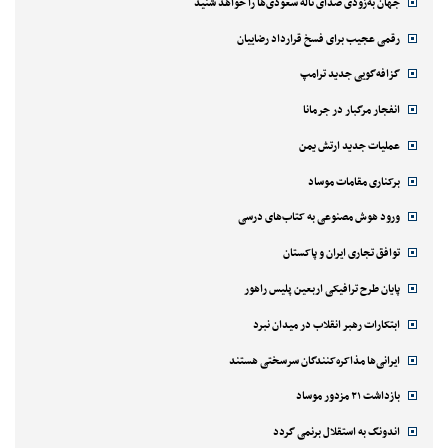
جهان به‌زودی صدای ناله سعودی‌ها را خواهد شنید
رقمی عجیب برای فسخ قرارداد رضاییان
گزافه‌گویی جدید ترامپ
انفجار مرگبار در جرمانا
عملیات جدید ارتش یمن
برکناری مقامات موساد
ورود هوش مصنوعی به کتاب‌های درسی
توافق تجاری ایران و پاکستان
پایان طرح ترافیکی اربعین پلیس راهور
ابتکارات رهبر انقلاب در میدان نبرد
ایرانی‌ها مذاکره‌کنندگان سرسختی هستند
بازداشت ۲۱ مزدور موساد
اندونگ به استقلال برنمی گردد