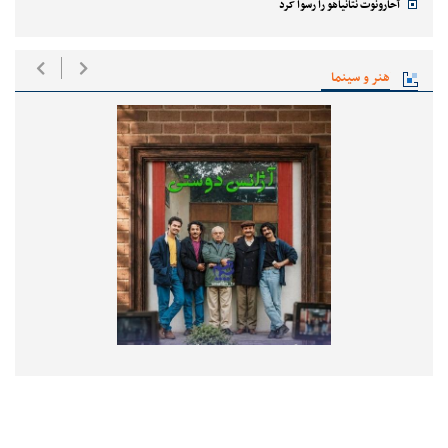
آحارونوت نتانیاهو را رسوا کرد
هنر و سینما