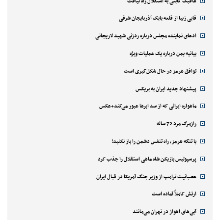
هافبک گابنی به استقلال راه نیافت
قابی زیبا از قلعه بابک آذربایجان شرقی
ادعای نماینده مجلس درباره ردزنی شهید لاریجانی
بیانیه یمن درباره یک عملیات ویژه
توافق هرمز در حال شکل‌گیری است
پیشنهاد جدید ایران به بریکس
ماهواره ایرانی که از سد ابرها عبور می‌کند+عکس
رازمرگ مرد 72 ساله
با تنگه هرمز، راه تنفس دشمن را باز نکنید!
پرسپولیس بازیکن شاه ماهی استقلال را جذب کرد
عصبانیت ترامپ از وزیر جنگ آمریکا در قبال ایران
ارتش کاملاً آماده است
آبی‌های اهواز در تهران می‌مانند