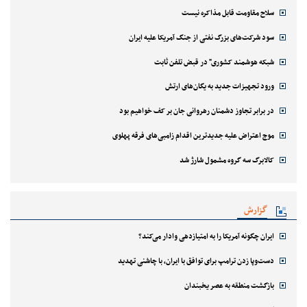
سلاح مقاومت قابل مذاکره نیست
سود شرکت‌های بزرگ نفتی از جنگ آمریکا علیه ایران
شبکه هوشمند کشوری" در قبض تلفن ثابت
ورود تجهیزات جدید به یگان‌های ارتش
در برابر تجاوز دشمنان رهروانی جان بر کف خواهیم بود
موج اعتراض علیه جدیدترین اقدام زامبی‌های فرقه پهلوی
کالابرگ سه گروه مشمول شارژ شد
گزارش
ایران چگونه آمریکا را به امتیازدهی وادار می‌کند؟
دست‌وپا زدن ترامپ برای توافق با ایران، با چاشنی تهدید
بازگشت منطقه به عصر یخبندان