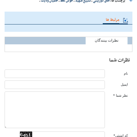
برچسب ها:
آقای دوربینی
،
تشییع شهید
،
خوش لفظ
،
حامیان ولایت
،
مرتبط ها
نظرات بینندگان
نظرات شما
نام
ایمیل
نظر شما *
کد امنیتی*