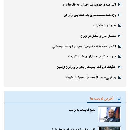
اکبر عبدی حلاوت هنر اصیل را به خانه‌ها آورد
بازداشت مجدد سارق یک هفته پس از آزادی
بدرود مرد خاطرات
هشدار ماورای بنفش در تهران
انفجار قیمت نفت کابوس ترامپ در تهدید زیرساختی
قیمت دینار در عراق امروز شنبه ۳ مرداد
جزئیات دریافت اینترنت رایگان برای زائران اربعین
ویدئویی جدید از شدت زلزله مرگبار ونزوئلا
آخرین توییت ها
پاسخ قالیباف به ترامپ
قابی زیبا از قلعه بابک آذربایجان شرقی