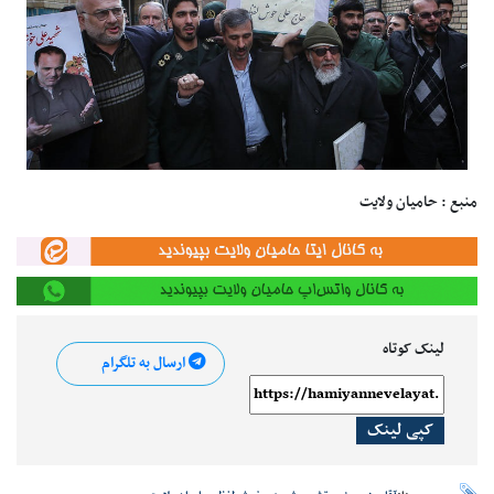
منبع : حامیان ولایت
لینک کوتاه
ارسال به تلگرام
کپی لینک