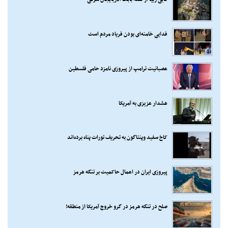
فدایی خامنه‌ای بودن فریاد مردم است
عصبانیت ترامپ از پیروزی نامزد حامی فلسطین
هشدار عزیزی به آمریکا
کاخ سفید وپنتاگون به تحریف تورات پناه برده‌اند
پیروزی ایران در اعمال حاکمیت بر تنگه هرمز
صلح در تنگه هرمز در گرو خروج آمریکا از منطقه!