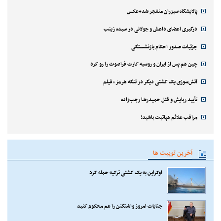
پالایشگاه سیزران منفجر شد+عکس
درگیری اعضای داعش و جولانی در سیده زینب
جزئیات صدور احکام بازنشستگی
چین هم پس از ایران و روسیه کارت فراصوت را رو کرد
آتش‌سوزی یک کشتی دیگر در تنگه هرمز+فیلم
تأیید ربایش و قتل حمیدرضا رجب‌زاده
مراقب علائم هپاتیت باشید!
آخرین توییت ها
اوکراین به یک کشتی ترکیه حمله کرد
جنایات امروز واشنگتن را هم محکوم کنید