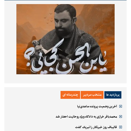
پربازدید ها
منتخب سردبیر
چندرسانه ای
آخرین وضعیت پرونده ساعدی‌نیا
محمدباقر خرازی به دادگاه ویژه روحانیت احضار شد
قالیباف روز خبرنگار را تبریک گفت