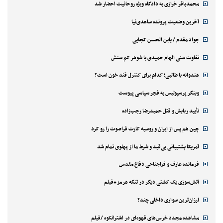
محمدباقر خرازی به دادگاه ویژه روحانیت احضار شد
آخرین وضعیت پرونده ساعدی‌نیا
جواد مقدم / یابن الحسن کجایی
تفاوت سنی الهام حمیدی با شوهر کم سنش
هندوانه یا طالبی؛ کدام‌ برای کنترل قند خون است؟
وینگر پرسپولیس به فجر سپاسی پیوست
تأیید ربایش و قتل حمیدرضا رجب‌زاده
چین هم پس از ایران و روسیه کارت فراصوت را رو کرد
آمریکا پشتیبانی بی‌قید و شرط ما از پهلوی تمام شد
فرمانده عارف و فراجناحی دفاع مقدس
آتش‌سوزی یک کشتی دیگر در تنگه هرمز+فیلم
ارزان‌ترین سواری داخلی چند؟
مشاهده مجدد خرس‌های قهوه‌ای در اشترانکوه /فیلم