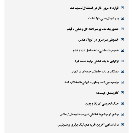
قرارداد مربی خارجی استقلال تمدید شد
پدر لیونل مسی درگذشت
حضور یک هما بر سر لاشه‌ کل وحشی / فیلم
خاموشی سراسری در کوبا / عکس
هجوم فلسطینی‌ها به ساحل غزه / فیلم
اوکراین به یک کشتی ترکیه حمله کرد
دستگیری باند جاعلان حرفه‌ای در تهران
ترامپ نمی‌داند چطور با ایرانی‌ها مذاکره کند
گام بعدی چیست؟
جنگ تحریمی آمریکا و چین
چشم در چشم با شگفتی‌های حیات‌وحش / عکس
2 شاه ماهی آخرین خریدهای لیگ برتری پرسپولیس