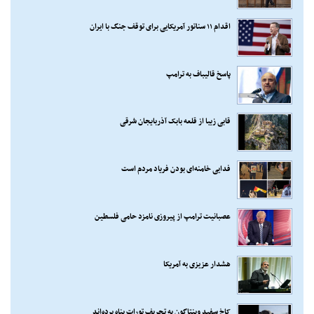
اقدام ۱۱ سناتور آمریکایی برای توقف جنگ با ایران
پاسخ قالیباف به ترامپ
قابی زیبا از قلعه بابک آذربایجان شرقی
فدایی خامنه‌ای بودن فریاد مردم است
عصبانیت ترامپ از پیروزی نامزد حامی فلسطین
هشدار عزیزی به آمریکا
کاخ سفید وپنتاگون به تحریف تورات پناه برده‌اند