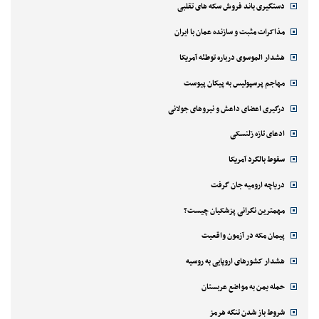
دستگیری باند فروش سکه های تقلبی
مذاکرات مثبت و سازنده عمان با ایران
هشدار الموسوی درباره توطئه آمریکا
مهاجم پرسپولیس به پیکان پیوست
درگیری اعضای داعش و نیروهای جولانی
ادعای تازه زلنسکی
سقوط بالگرد آمریکا
دریاچه ارومیه جان گرفت
مهمترین نگرانی پزشکیان چیست؟
پیمان مکه در آزمون واقعیت
هشدار کشورهای اروپایی به روسیه
حمله یمن به مواضع عربستان
شروط باز شدن تنگه هرمز