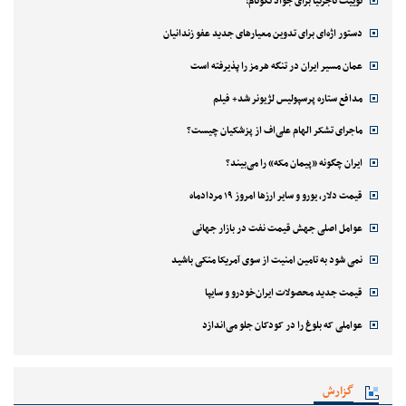
توییت تاجرنیا برای جواد نکونام!
دستور اژه‌ای برای تدوین معیارهای جدید عفو زندانیان
عمان مسیر ایران در تنگه هرمز را پذیرفته است
مدافع ستاره پرسپولیس لژیونر شد+ فیلم
ماجرای تشکر الهام علی‌اف از پزشکیان چیست؟
ایران چگونه «پیمان مکه» را می‌بیند؟
قیمت دلار، یورو و سایر ارزها امروز ۱۹ مردادماه
عوامل اصلی جهش قیمت نفت در بازار جهانی
نمی شود به تامین امنیت از سوی آمریکا متکی باشید
قیمت جدید محصولات ایران‌خودرو و سایپا
عواملی که بلوغ را در کودکان جلو می‌اندازد
گزارش