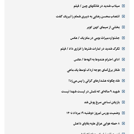
سیلاب شدید در شانگهای چین / فیلم
انتصاب محسن رضایی به دبیری شعام را تبریک گفت
بخشی از سیمای کهن کویر
جشنواره میراث بومی در مکزیک / عکس
تگرگ شدید در امارات شترها را فراری داد / فیلم
ادای احترام هندوها به الهه‌ها / عکس
شکار برق‌آسای جوجه اردک توسط یک ماهی
شاه چگونه هشدارهای گرانی را پس می‌زد؟
شهید ۹ ساله‌ای که نامش در لیست شهدا نیست
بازیکن نساجی سرخ پوش شد
وضعیت بورس امروز دوشنبه ۱۹ مرداد ۱۴۰۵
۸ حمله هوایی عراق علیه بقایای داعش