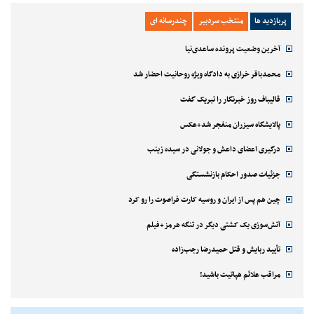
پربازدید ها
منتخب سردبیر
چندرسانه ای
آخرین وضعیت پرونده ساعدی‌نیا
محمدباقر خرازی به دادگاه ویژه روحانیت احضار شد
قالیباف روز خبرنگار را تبریک گفت
پالایشگاه سیزران منفجر شد+عکس
درگیری اعضای داعش و جولانی در سیده زینب
جزئیات صدور احکام بازنشستگی
چین هم پس از ایران و روسیه کارت فراصوت را رو کرد
آتش‌سوزی یک کشتی دیگر در تنگه هرمز+فیلم
تأیید ربایش و قتل حمیدرضا رجب‌زاده
مراقب علائم هپاتیت باشید!