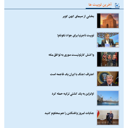
آخرین توییت ها
بخشی از سیمای کهن کویر
توییت تاجرنیا برای جواد نکونام!
واکنش کارتونیست سوری به توافق مکه
اعتراف ؛جنگ با ایران یک فاجعه است
اوکراین به یک کشتی ترکیه حمله کرد
جنایات امروز واشنگتن را هم محکوم کنید