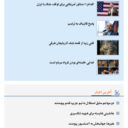
اقدام ۱۱ سناتور آمریکایی برای توقف جنگ با ایران
پاسخ قالیباف به ترامپ
قابی زیبا از قلعه بابک آذربایجان شرقی
فدایی خامنه‌ای بودن فریاد مردم است
آخرین اخبار
دو مهاجم سابق استقلال به تیم جزیره قشم پیوستند
جانشینی شایسته برای شهید تنگسیری
علیرضا جهانبخش به اکسلسیور پیوست