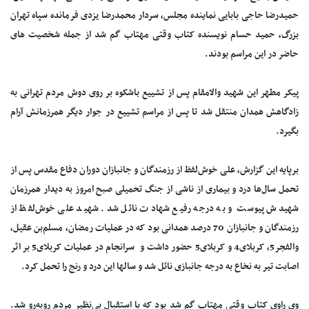
حمیدرضا حاجی بابایی نماینده مجلس، سردار محمدرضا یزدی فرمانده سپاه تهران
بزرگ، حمید حسام نویسنده کتاب وقتی مهتاب گم شد از جمله شخصیت های
حاضر در این مراسم بودند.
پیکر مطهر این شهید والامقام پس از تشییع باشکوه بر روی دوش مردم تهرانی به
زادگاهش همدان منتقل شد تا پس از مراسم تشییع در جوار دیگر همرزمانش آرام
بگیرد.
برپایه این گزارش، علی خوش‌لفظ از رزمندگان و جانبازان دوران دفاع مقدس پس از
تحمل سال‌ها درد و بیماری از ناشی از جنگ تحمیلی صبح امروز به دیدار همرزمان
شهیدش پیوست و به درجه رفیع شهادت نائل شد. شهید علی خوش‌لفظ از
رزمندگان و جانبازان 70 درصد همدانی بود که در عملیات رمضان، مسلم‌بن عقیل،
والفجر5، کربلای4 و کربلای5 حضور داشت و سرانجام در عملیات کربلای5 بر اثر
اصابت تیر به نخاع به درجه جانبازی نائل شد و سالها این درد و رنج را تحمل کرد.
وی راوی کتاب وقتی مهتاب گم شد بود که با استقبال بی‌نظیر مردم روبه‌رو شد.