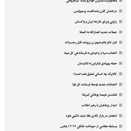
محکومیت مدیران خودرو بابت گرانفروشی
درخشش گلزن بلندقامت پرسپولیس
رایزنی وزرای خارجه ایران و پاکستان
حملات جدید انصارالله به المخا
فرار نافرجام متهم زن پرونده قتل رجب‌زاده
انتصاب سردار وحیدی به فرماندهی کل سپاه
حمله پهپادی اوکراین به تاتارستان
کالابرگ چه کسانی تعلیق شده است؟
انتصابات جدید توسط فرمانده کل قوا
شکستن هیمنه پوشالی آمریکا
دیدار پزشکیان با رهبر انقلاب
انحصار در بازار آنلاین طلا نباید دائمی شود
مسابقه عکاسی از حیوانات خانگی ۲۰۲۶ / عکس