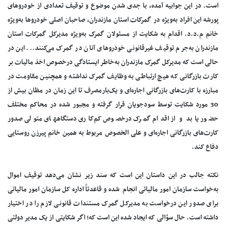
است. در این جوابیه آمده، با جدی شدن موضوع و توقیف تعدادی از خودروهای
پورشه این افراد به‌ویژه در گمرکات استان مازندران، صاحبان اصلی خودروها به‌ویژه
خانم م.د.د. اقدام به شکایت از مسئولان گمرک به‌ویژه مدیرکل گمرکات استان
مازندران به‌جرم توقیف غیرقانونی خودروهای آنان در گمرک می‌کنند... این در
حالی است که مدیرکل گمرک مازندران به‌خاطر ایستادگی درخصوص اخذ مالیات بر
کارت بازرگانی که هیچ ارتباطی به وظایف گمرک نداشته و همچنین مقاومت در
مبارزه با کارت‌های بازرگانی اجاره‌ای و یک‌بارمصرف تا این زمان در مظان بیش از
30 مورد شکایت توسط سودجویان قرار گرفته و مجبور شده در محاکم مختلف
حضور یابد و از اقدام گمرک درخصوص کم‌کاری دستگاههای متولی صدور
کارت‌های بازرگانی اجاره‌ای و علی الخصوص مربوط به همین خانم پیرزن روستایی
دفاع کند.
نکته جالب در این داستان این است که سند زیر نشان می‌دهد توقیف اموال
به‌خواست سازمان امور مالیاتی انجام شده و قاعدتاً اداره کل سازمان امور مالیاتی
برای صدور این درخواست به مدیرکل گمرک مستندات قانونی لازم را در اختیار
داشته است. حال سؤالی که ایجاد شده این است که؛ اگر شکایتی از یک مدیر دولتی