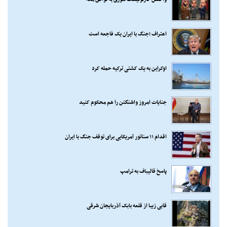
اعتراف ؛جنگ با ایران یک فاجعه است
اوکراین به یک کشتی ترکیه حمله کرد
جنایات امروز واشنگتن را هم محکوم کنید
اقدام ۱۱ سناتور آمریکایی برای توقف جنگ با ایران
پاسخ قالیباف به ترامپ
قابی زیبا از قلعه بابک آذربایجان شرقی