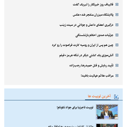
قالیباف روز خبرنگار را تبریک گفت
پالایشگاه سیزران منفجر شد+عکس
درگیری اعضای داعش و جولانی در سیده زینب
جزئیات صدور احکام بازنشستگی
چین هم پس از ایران و روسیه کارت فراصوت را رو کرد
آتش‌سوزی یک کشتی دیگر در تنگه هرمز+فیلم
تأیید ربایش و قتل حمیدرضا رجب‌زاده
مراقب علائم هپاتیت باشید!
آخرین توییت ها
توییت تاجرنیا برای جواد نکونام!
واکنش کارتونیست سوری به توافق مکه