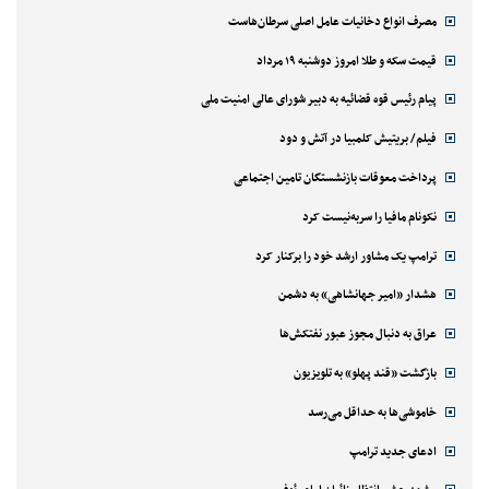
مصرف انواع دخانیات عامل اصلی سرطان‌هاست
قیمت سکه و طلا امروز دوشنبه ۱۹ مرداد
پیام رئیس قوه قضائیه به دبیر شورای عالی امنیت ملی
فیلم/ بریتیش کلمبیا در آتش و دود
پرداخت معوقات بازنشستگان تامین اجتماعی
نکونام مافیا را سربه‌نیست کرد
ترامپ یک مشاور ارشد خود را برکنار کرد
هشدار «امیر جهانشاهی» به دشمن
عراق به دنبال مجوز عبور نفتکش‌ها
بازگشت «قند پهلو» به تلویزیون
خاموشی‌ها به حداقل می‌رسد
ادعای جدید ترامپ