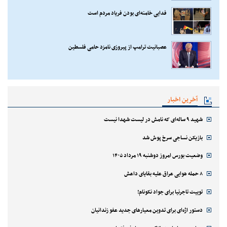
فدایی خامنه‌ای بودن فریاد مردم است
عصبانیت ترامپ از پیروزی نامزد حامی فلسطین
آخرین اخبار
شهید ۹ ساله‌ای که نامش در لیست شهدا نیست
بازیکن نساجی سرخ پوش شد
وضعیت بورس امروز دوشنبه ۱۹ مرداد ۱۴۰۵
۸ حمله هوایی عراق علیه بقایای داعش
توییت تاجرنیا برای جواد نکونام!
دستور اژه‌ای برای تدوین معیارهای جدید عفو زندانیان