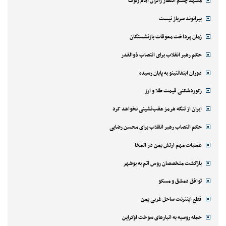
مشهد چشم انتظار زائران امام رئوف
بیرانوند سرباز نیست
زمان پرداخت معوقات بازنشستگان
حکم رهبر انقلاب برای انتصاب ذوالقدر
دوران اینفانتینو به پایان رسیده
رکوردشکنی قیمت طلا و ارز
ایران از تنگه هرمز عقب‌نشینی نخواهد کرد
حکم انتصاب رهبر انقلاب برای محسن رضایی
عملیات مهم ارتش یمن در المخا
بازگشت متخصصان روس اتم به بوشهر
توافق دمشق و مسکو
قطع اینترنت ساحل غربی یمن
حمله روسیه به انبارهای سوخت اوکراین