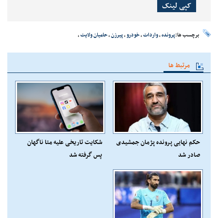
کپی لینک
برچسب ها:
پرونده
،
واردات
،
خودرو
،
پیرزن
،
حامیان ولایت
،
مرتبط ها
حکم نهایی پرونده پژمان جمشیدی
شکایت تاریخی علیه متا ناگهان
صادر شد
پس گرفته شد