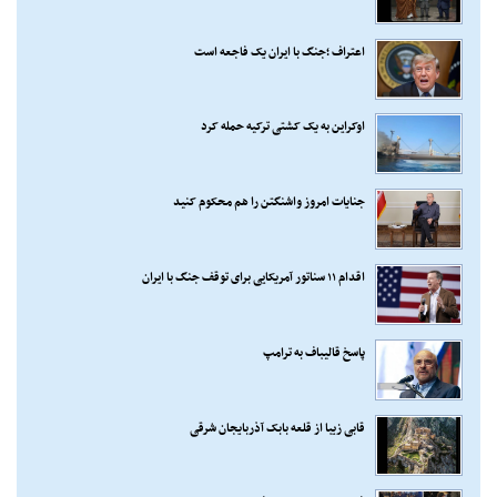
آخرین توییت ها
بخشی از سیمای کهن کویر
توییت تاجرنیا برای جواد نکونام!
واکنش کارتونیست سوری به توافق مکه
اعتراف ؛جنگ با ایران یک فاجعه است
اوکراین به یک کشتی ترکیه حمله کرد
جنایات امروز واشنگتن را هم محکوم کنید