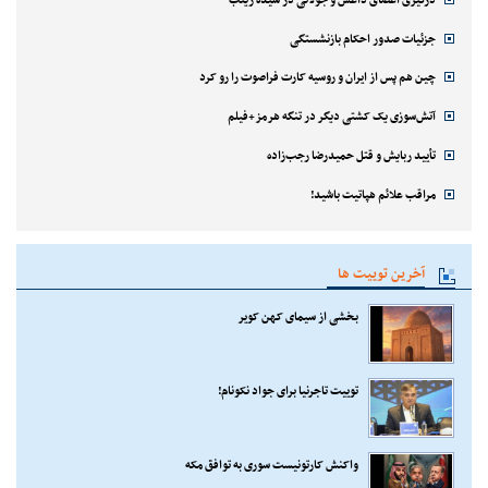
پربازدید ها
منتخب سردبیر
چندرسانه ای
آخرین وضعیت پرونده ساعدی‌نیا
محمدباقر خرازی به دادگاه ویژه روحانیت احضار شد
قالیباف روز خبرنگار را تبریک گفت
پالایشگاه سیزران منفجر شد+عکس
درگیری اعضای داعش و جولانی در سیده زینب
جزئیات صدور احکام بازنشستگی
چین هم پس از ایران و روسیه کارت فراصوت را رو کرد
آتش‌سوزی یک کشتی دیگر در تنگه هرمز+فیلم
تأیید ربایش و قتل حمیدرضا رجب‌زاده
مراقب علائم هپاتیت باشید!