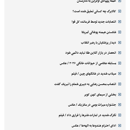
محکومیت مدیران خودرو بابت گرانفروشی
درخشش گلزن بلندقامت پرسپولیس
رایزنی وزرای خارجه ایران و پاکستان
حملات جدید انصارالله به المخا
فرار نافرجام متهم زن پرونده قتل رجب‌زاده
انتصاب سردار وحیدی به فرماندهی کل سپاه
حمله پهپادی اوکراین به تاتارستان
کالابرگ چه کسانی تعلیق شده است؟
انتصابات جدید توسط فرمانده کل قوا
شکستن هیمنه پوشالی آمریکا
دیدار پزشکیان با رهبر انقلاب
انحصار در بازار آنلاین طلا نباید دائمی شود