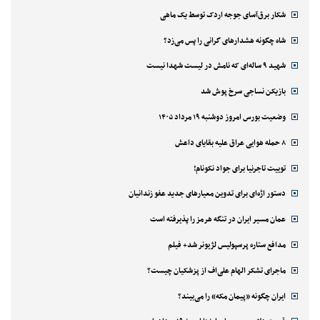
مسابقه عکاسی از حیوانات خانگی ۲۰۲۶ / عکس
سیلاب شدید در شانگهای چین / فیلم
انتصاب محسن رضایی به دبیری شعام را تبریک گفت
بخشی از سیمای کهن کویر
جشنواره میراث بومی در مکزیک / عکس
تگرگ شدید در امارات شترها را فراری داد / فیلم
ادای احترام هندوها به الهه‌ها / عکس
شکار برق‌آسای جوجه اردک توسط یک ماهی
شاه چگونه هشدارهای گرانی را پس می‌زد؟
شهید ۹ ساله‌ای که نامش در لیست شهدا نیست
بازیکن نساجی سرخ پوش شد
وضعیت بورس امروز دوشنبه ۱۹ مرداد ۱۴۰۵
۸ حمله هوایی عراق علیه بقایای داعش