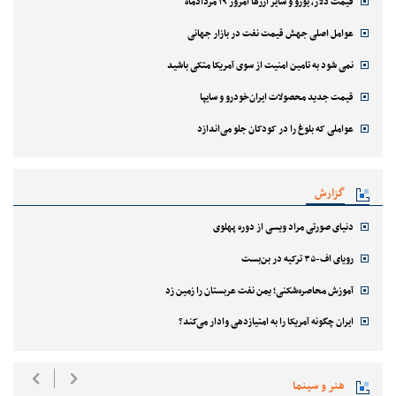
توییت تاجرنیا برای جواد نکونام!
دستور اژه‌ای برای تدوین معیارهای جدید عفو زندانیان
عمان مسیر ایران در تنگه هرمز را پذیرفته است
مدافع ستاره پرسپولیس لژیونر شد+ فیلم
ماجرای تشکر الهام علی‌اف از پزشکیان چیست؟
ایران چگونه «پیمان مکه» را می‌بیند؟
قیمت دلار، یورو و سایر ارزها امروز ۱۹ مردادماه
عوامل اصلی جهش قیمت نفت در بازار جهانی
نمی شود به تامین امنیت از سوی آمریکا متکی باشید
قیمت جدید محصولات ایران‌خودرو و سایپا
عواملی که بلوغ را در کودکان جلو می‌اندازد