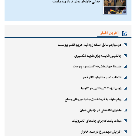
اقدام ۱۱ سناتور آمریکایی برای توقف جنگ با ایران
پاسخ قالیباف به ترامپ
قابی زیبا از قلعه بابک آذربایجان شرقی
فدایی خامنه‌ای بودن فریاد مردم است
آخرین اخبار
دو مهاجم سابق استقلال به تیم جزیره قشم پیوستند
جانشینی شایسته برای شهید تنگسیری