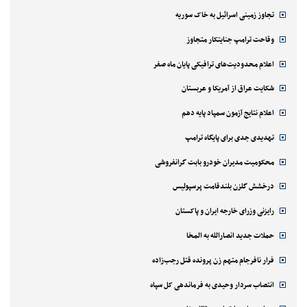
علیرضا جهانبخش به اکسلسیور پیوست
انتخاب دبیر جشنواره تئاتر فجر
زمین لرزه ۷.۴ ریشتری در کلمبیا
پیام عارف به فرماندهان جدید نیروهای مسلح
ماجرای لکه نفتی در نزدیکی عمان
مهلت یک‌ماهه برای چک‌های الکترونیک
افزایش سهم مرغ در سبد خانوار
تجاوز زمینی اسرائیل به خاک سوریه
وقاحت ترامپ جنایتکار متجاوز
اعلام محدودیت‌های ترافیکی پایان ماه صفر
شکایت عراق از آمریکا و عربستان
اعلام نتایج آزمون سمپاد پایه دهم
تهدیدی جدی برای پایگاه ترامپ