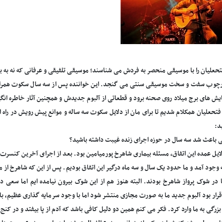
حعلیان را با موسیقی منحصر به فردش می شناسند؛ موسیقی تلفیقی و عرفانی که نه به ب
رچوب سفت و سخت موسیقی سنتی می گنجد. این خواننده پس از سه سال سکوت همراه با
ش های برج میلاد روی صحنه برود و قطعاتی از آلبوم جدیدش و همچنین آثار خاطره انگیزش
فتحعلیان همکلام شدیم تا برای مان از دلایل سکوت سه ساله و موانع پیش رویش در راه ا
د:
ی باعث شد سه سال در حوزه اجرای زنده غیبت داشته باشید؟
لایل عمده این اتفاق، مسئله بیماری شاهرخ پورمیامین بود. بعد از اجرای آخرین کنسر
 وجود آمد و ما حدود یک سال و سه ماه درگیر این اتفاق بودیم. پس از این که شاهرخ از
یا در شوک پرواز شاهرخ بودند. البته هنوز هم از این شوک بیرون نیامده ایم اما سعی 
رار بود آلبوم جدید ما به صورت مجازی منتشر شود اما با وجود سرمایه گذاری عظیم، ب
زرگی به ما وارد کرد. فکر می کنم همین دو دلیل کافی باشد که آدم از پا بیفتد و در کنج