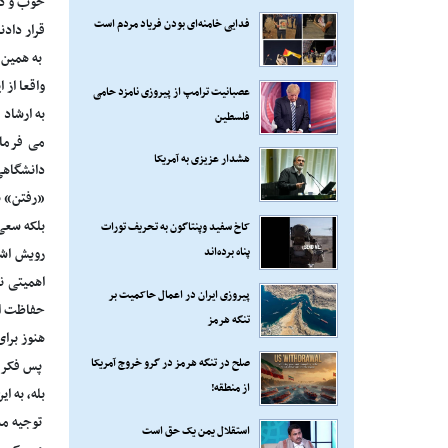
خوب و دل
فدایی خامنه‌ای بودن فریاد مردم است
قرار دادن
به همین 
عصبانیت ترامپ از پیروزی نامزد حامی
فلسطین
می فرمای
هشدار عزیزی به آمریکا
دانشگاهی
«رفتن» ن
بلکه سعی 
کاخ سفید وپنتاگون به تحریف تورات
پناه برده‌اند
رویش اشک
اهمیتی ند
پیروزی ایران در اعمال حاکمیت بر
حفاظت از
تنگه هرمز
هنوز برای
صلح در تنگه هرمز در گرو خروج آمریکا
پس فکر م
از منطقه!
بله، به ا
توجیه مس
استقلال یمن یک حق است