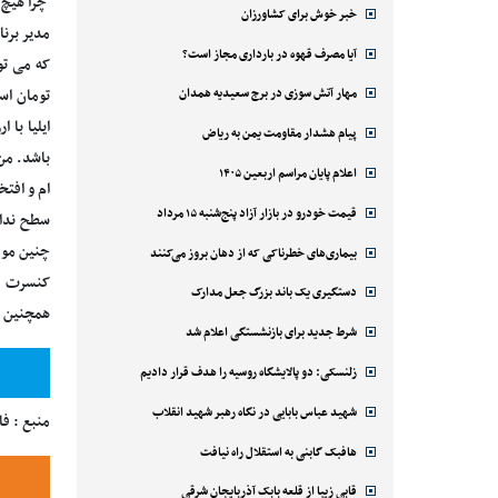
چرا هیچ گ
خبر خوش برای کشاورزان
مدیر برنا
آیا مصرف قهوه در بارداری مجاز است؟
مهار آتش سوزی در برج سعیدیه همدان
تومان اس
ایلیا با
پیام هشدار مقاومت یمن به ریاض
باشد. من
اعلام پایان مراسم اربعین ۱۴۰۵
ام و افتخ
قیمت خودرو در بازار آزاد پنج‌شنبه ۱۵ مرداد
سطح ندار
چنین موق
بیماری‌های خطرناکی که از دهان بروز می‌کنند
دستگیری یک باند بزرگ جعل مدارک
همچنین در
شرط جدید برای بازنشستگی اعلام شد
زلنسکی: دو پالایشگاه روسیه را هدف قرار دادیم
شهید عباس بابایی در نگاه رهبر شهید انقلاب
منبع : ف
هافبک گابنی به استقلال راه نیافت
قابی زیبا از قلعه بابک آذربایجان شرقی