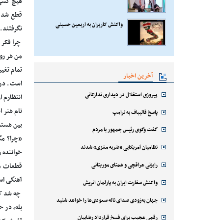
هیچ کسی 
قطع شد، 
واکنش کاربران به اربعین حسینی
نگرفتند. فکر می کنم از سال 1392 به بعد 
چرا فکر 
من هر رو
تمام تغی
آخرین اخبار
است. در 
پیروزی استقلال در دیداری تدارکاتی
انتظارم ا
نام هنر 
پاسخ قالیباف به ترامپ
بین هستم
گفت وگوی رئیس جمهور با مردم
«چرا؟ مگ
نظامیان آمریکایی «ضربه مغزی» شدند
خواننده ر
رایزنی عراقچی و همتای موریتانی
قطعات ما
آهنگی اس
واکنش سفارت ایران به پارلمان اتریش
چه شد که 
جهان به‌زودی صدای ناله سعودی‌ها را خواهد شنید
بله، در 
رقمی عجیب برای فسخ قرارداد رضاییان