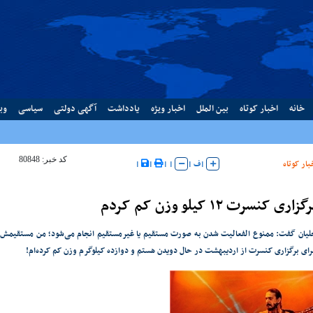
خانه
اخبار کوتاه
بین الملل
اخبار ویژه
یادداشت
آگهی دولتی
سیاسی
وب
کد خبر: 80848
بار کوتاه
|
ف
|
|
|
|
|
ری کنسرت ۱۲ کیلو وزن کم کردم
لیان گفت: ممنوع الفعالیت شدن به صورت مستقیم یا غیرمستقیم انجام می‌شود؛ من مستقیمش ر
ای برگزاری کنسرت از اردیبهشت در حال دویدن هستم و دوازده کیلوگرم وزن کم کرده‌ام!