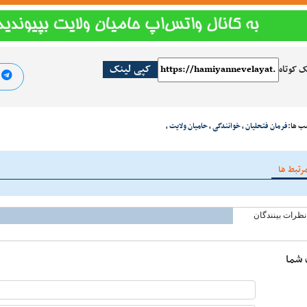
کپی لینک
ک کوتاه
ا
ب ها:
فرمان فتحلیان
،
خوانندگی
،
حامیان ولایت
،
رتبط ها
نظرات بینندگان
 شما