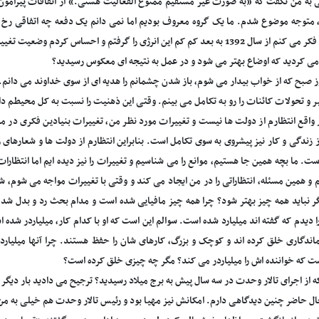
به من نگفت که «به صورت غیر مستقیم ممنوع الفعالیت هستی.» از اتفاقات پیرامون و
متوجه موضوع شدم. ما یک گروه معروف بودیم اما نمی دانم یک دفعه چه اتفاقی رخ دا
کم کم این انرژی را گرفتم و احساس کردم وضعیت تغییر کرده و کانال هایی در حال بسته شدن است.
می کردید که اوضاع بهتر می شود و در عمل به نتیجه ای معکوس رسیدید؟
ز صبح که از خواب بیدار می شوم، باز شدن چشمانم را هدیه ای از سوی خداوند می دانم. 
یر و تحولات کائنات را رو به تکامل می بینم. وقتی این ذهنیت را نسبت به کل محیطم دا
واقع انتظارم از دولت ها نیست و تغییرات مورد نظر من، تغییرات بنیادین فکری در 
ز زندگی و کار نیز پیشروی به سوی تکامل است. بنابراین انتظارم از دولت ها و شعارهای
است. ما بچه همین جا هستیم، موانع را می شناسیم و تغییرات را نیز دیده ایم اما انتظ
 و همین مسئله، انتظاراتی را در من ایجاد می کند و وقتی با تغییرات مواجه می شوم
ر نباید همه چیز بهتر شود؟ چرا همه چیز مافیایی شده است و مدام بحث رد و بدل
ا دیدم که گفته اند میلیارد شده است. سوالم این است که او با کدام کار، میلیاردر شده
ندگاری خلق کرده اند و کوچک و بزرگ، کارهای شان را حفظ هستند. چرا آنها میلیاردر 
ت که خواننده اش را میلیاردر می کند؟ مگر چه چیزی خلق کرده است؟
از اجرای تالار وحدت در سه سال پیش به برج میلاد رسیدید؟ ترجیح می دادید بار دیگر د
حال حاضر چنین دیدگاهی دارم. امکانش نیز مهیا بود و رئیس تالار وحدت هم خیلی به من