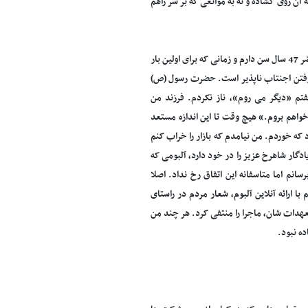
ن روی گشاده و نه به موانعی که بر سر راهم
واقعا از این اتفاقات متاسفم چون خالصانه پیش آمدم تا دوباره کارم را شروع کنم. من در حال حاضر 47 سال سن دارم و زمانی که برای اولین بار
من گذشت اما گاهی رفتن اجنتاب ناپذیر است. حضرت رسول (ص)
م «دیگر می روم»، ناز نکردم. فرزند من
اهم بروم.» هیچ وقت تا این اندازه مستعد
 خوردم. من نیامدم که بازار را خراب کنم
دگار شاهرخ عزیز را در خود دارد، آلبومی که
نم اما متاسفانه این اتفاق رخ نداد. اصلا
 ارائه آنلاین آلبوم، شعار مردم در راستای
هدات شان، ماجرا را منتفی کرد. هر چند من
ه نبود.