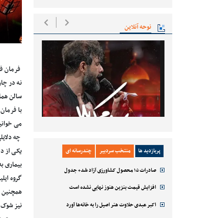
نوحه آنلاین
فرمان فت
نه در چا
سالن همای
با فرمان 
می خوانی
چه دلایل
یکی از د
پربازدید ها
منتخب سردبیر
چندرسانه ای
بیماری به
صادرات ۱۵ محصول کشاورزی آزاد شد+ جدول
گروه ایل
افزایش قیمت بنزین هنوز نهایی نشده است
همچنین ق
نیز شوک ب
اکبر عبدی حلاوت هنر اصیل را به خانه‌ها آورد