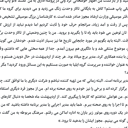
د و از بازگشت من اظهار خوشحالی کرد ولی در پروسه اداری به من گفتند «تو پاپ ه
ی پاپ هستم؟ کاش به بایگانی تالار وحدت زنگ می زدید و می دیدید برای گروه ما که 
فتر موسیقی وزارت ارشاد مجوز صادر شده است.» کارشناسان بزرگ موسیقی تشخیص داده
پس از رفت و آمد زیاد، سرانجام حرف خود را ثابت کردیم اما دیدم نباید از ارزش
ن توهین می شود باید راه تا را بگیرید و بروید. من با چنین وضعیتی از تالار وحدت بر
ت. البته باید بگویم در مورد جابجایی تاریخ ها نیز بسیار اذیت شدم. خودشان می گوین
، موضوع منتفی شد و با دلگیری هم بیرون آمدم. جدا از همه سختی هایی که داشتم، وقت
با بنده همکاری کرد، مدیر برج میلاد بود. هر چند از اردیبهشت در حال دویدن هستم و د
ه عنوان خواننده و سرپرست گروه ایلیا به صورت مستقیم به این مسائل ورود کردید؟ مگر نب
د؟
دیر برنامه است. البته زمانی که من تهیه کننده نباشم و شرکت دیگری با ما توافق کند، چ
رگزار کرده اند و برخی را نیز خودم به روی صحنه برده ام. من از مجوز فرد دیگری استفا
دم. من عواملی نداشتم که کارها را پیگیری کند. از اردیبهشت ماه شخصا به دنبال کارها
م تا اجرا را به روی صحنه ببرم. شما باید مدیر اجرایی یا مدیر برنامه داشته باشید که من 
در یک دوره روی موتور زیر باران به اداره اماکن می رفتم. سرهنگ مربوطه به من گفت
ن گونه می بینیم. مجوز ایشان را بدهید تا برود.»