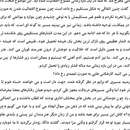
ی مطرح شد که شما در یک بازه زمانی ممنوع الفعالیت شده اید. این موضوع صحت د
 گفت چنین اتفاقی به شکل مستقیم رخ داده است چون ممنوع الفعالیت شدن به صورت 
را تجربه نکردم و طعم غیر مستقیمش را به نوعی چشیدم چون موارد و موانعی که برای م
در ممکلت، توجیه داشته باشد. زمانی نیز می بینید مسیر به گونه ای است که باید در می
بگویید تا هر جا که شد ادامه می دهم. در این مدت فشارهای مستقیمی روی شکننده ت
د فشار عظیمی روی نازک ترین بخش یک شیشه تحمیل شود، طبیعی است که شیشه خو
 و به همین دلیل است که خلاقیت و جوشش از درون هنرمند فوران می کند. هنر،
رم می کند. ما نیز آدم هستیم، آدم آهنی که نیستیم و ممکن است زیر فشارها از بین برو
د. من در این بازه زمانی سه ساله فشار زیادی را تحمل کردم.
 می کنید کارشکنی هایی به صورت تعمدی رخ داد؟
رسید مسیری که برایم در نظر گرفته شده، جهت دار است و می خواهند خسته شوم تا هنر
تر شود اما وقتی مسیرهای دریافت مجوز طی کردم، دیدم همان رفتارهای بعضا مغرضانه هم
د چون دوستانی نیز در بخش های مختلف اداری بودند که لطف داشتند و بی انصافی است
تی برای ما پیش بینی شده که در ذهن من سوال ایجاد می کند و با خود می گویم «چرا ا
د؟» کاش این مسیر برای همه باشد و من از زبان دیگر هنرمندان نیز پستی و بلندی ها
سیار مورد توجه قرار گرفتم و وقتی مرا دیدند، گفتند «آقا، زودتر برگردید تا ما دوبا