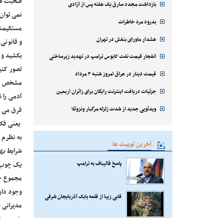
صحبت های
بازداشت مجدد سارق یک هفته پس از آزادی
نمی توان
بدرود مرد خاطرات
مستقیمش 
هشدار ماورای بنفش در تهران
و قانونی 
بکشید و 
انفجار قیمت نفت کابوس ترامپ در تهدید زیرساختی
تصور کنی
قیمت دینار در عراق امروز شنبه ۳ مرداد
مشخص است
جزئیات دریافت اینترنت رایگان برای زائران اربعین
آدمی را ن
ویدئویی جدید از شدت زلزله مرگبار ونزوئلا
فرق می کن
یعنی فکر
به نظرم 
آخرین توییت ها
شرایط به
پاسخ قالیباف به ترامپ
یک چوب ز
مجموع جه
وجود دار
قابی زیبا از قلعه بابک آذربایجان شرقی
مدیرانی ب