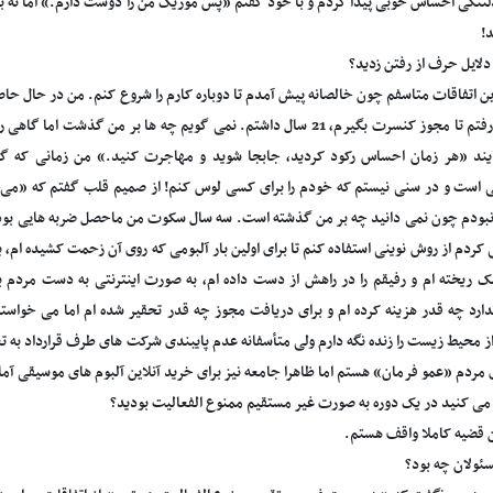
تنگی احساس خوبی پیدا کردم و با خود گفتم «پس موزیک من را دوست دارم.» اما نه به آ
د!
دلایل حرف از رفتن زدید؟
به ارشاد رفتم تا مجوز کنسرت بگیرم، 21 سال داشتم. نمی گویم چه ها بر 
ند «هر زمان احساس رکود کردید، جابجا شوید و مهاجرت کنید.» من زمانی که گفت
 است و در سنی نیستم که خودم را برای کسی لوس کنم! از صمیم قلب گفتم که «می‌خو
بودم چون نمی دانید چه بر من گذشته است. سه سال سکوت من ماحصل ضربه هایی بود که
کردم از روش نوینی استفاده کنم تا برای اولین بار آلبومی که روی آن زحمت کشیده ام، یا
 ریخته ام و رفیقم را در راهش از دست داده ام، به صورت اینترنتی به دست مردم برسا
ارد چه قدر هزینه کرده ام و برای دریافت مجوز چه قدر تحقیر شده ام اما می خواستم با
 محیط زیست را زنده نگه دارم ولی متأسفانه عدم پایبندی شرکت های طرف قرارداد به تع
 مردم «عمو فرمان» هستم اما ظاهرا جامعه نیز برای خرید آنلاین آلبوم های موسیقی آماد
ی کنید در یک دوره به صورت غیر مستقیم ممنوع الفعالیت بودید؟
ین قضیه کاملا واقف هستم.
ئولان چه بود؟