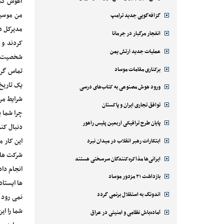
آغوش کشی
من موسیق
گزافه‌گویی جدید ترامپ
مدیرکل د
انفجار مرگبار در جرمانا
کردند و 
عملیات جدید ارتش یمن
شخصیت تا
برکناری مقامات موساد
تماس گرف
یک تاریخ
ورود هوش مصنوعی به کتاب‌های درسی
شرایط من 
توافق تجاری ایران و پاکستان
چرا شما ب
پایان طرح ترافیکی اربعین پلیس راهور
دنبال کن
این کار م
ابتکارات رهبر انقلاب در میدان نبرد
شرکت ها ب
ایرانی‌ها مذاکره‌کنندگان سرسختی هستند
انجام دا
بازداشت ۲۱ مزدور موساد
ها ایستاد
اندونگ به استقلال برنمی گردد
نمی رود 
شما را ای
آماده‌باش نظامی و امنیتی در عراق