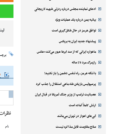
ادعای نماینده مجلس درباره ردزنی شهید لاریجانی
بیانیه یمن درباره یک عملیات ویژه
لین
توافق هرمز در حال شکل‌گیری است
پیشنهاد جدید ایران به بریکس
ماهواره ایرانی که از سد ابرها عبور می‌کند+عکس
برچس
رازمرگ مرد 72 ساله
با تنگه هرمز، راه تنفس دشمن را باز نکنید!
م
پرسپولیس بازیکن شاه ماهی استقلال را جذب کرد
عصبانیت ترامپ از وزیر جنگ آمریکا در قبال ایران
ارتش کاملاً آماده است
نظرات
آبی‌های اهواز در تهران می‌مانند
سلاح مقاومت قابل مذاکره نیست
نام