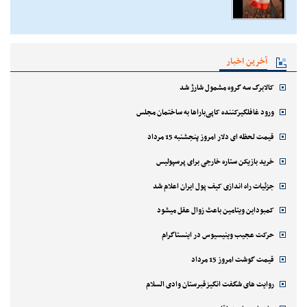
آخرین اخبار
کالابرگ سه گروه مشمول شارژ شد
ورود غافلگیرکننده کاپی‌باراها به ساختمان مجلس
قیمت لحظه ای دلار امروز پنجشنبه 15 مرداد
خرید بازیکن ستاره خارجی برای پرسپولیس
جزئیات راه اندازی کیف پول ایران اعلام شد
کمبوداین ویتامین باعث زوال عقل میشود
حرکت عجیب وینیسیوس در اینستاگرام
قیمت گوشت امروز 15 مرداد
روایت های شگفت انگیزقبرستان وادی السلام