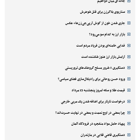
جاده ای میان دواقلیم
سناریوی بلاگرزن برای قتل شوهرش
جاری شدن خون از گوش آرپی‌جی‌زن‌ها+ عکس
بازار ارز به کدام سو می‌رود؟
فدایی خامنه‌ای بودن فریاد مردم است
آرامش بازار ارز هنوز شکننده است
دستگیری ۸ شرور مسلح گروهک‌های تروریستی
ورود حسن روحانی برای رادیکال‌سازی فضای سیاسی؟
قیمت طلا و سکه امروز پنجشنبه 15 مرداد
درخواست تارتار برای اضافه شدن یک مربی خارجی
چرا بعضی در اوج نعمت و بعضی در نهایت حسرت‌اند؟
پهپاد حامل مواد منفجره در فرودگاه آلمان
دستگیری قاضی قلابی در مازندران