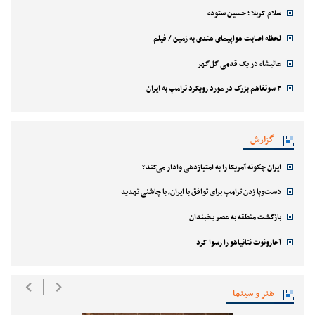
سلام کربلا ؛ حسین ستوده
لحظه اصابت هواپیمای هندی به زمین / فیلم
عالیشاه در یک قدمی گل‌گهر
۲ سوتفاهم بزرگ در مورد رویکرد ترامپ به ایران
گزارش
ایران چگونه آمریکا را به امتیازدهی وادار می‌کند؟
دست‌وپا زدن ترامپ برای توافق با ایران، با چاشنی تهدید
بازگشت منطقه به عصر یخبندان
آحارونوت نتانیاهو را رسوا کرد
هنر و سینما