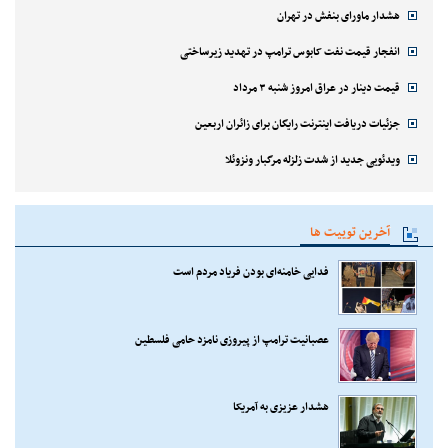
هشدار ماورای بنفش در تهران
انفجار قیمت نفت کابوس ترامپ در تهدید زیرساختی
قیمت دینار در عراق امروز شنبه ۳ مرداد
جزئیات دریافت اینترنت رایگان برای زائران اربعین
ویدئویی جدید از شدت زلزله مرگبار ونزوئلا
آخرین توییت ها
فدایی خامنه‌ای بودن فریاد مردم است
عصبانیت ترامپ از پیروزی نامزد حامی فلسطین
هشدار عزیزی به آمریکا