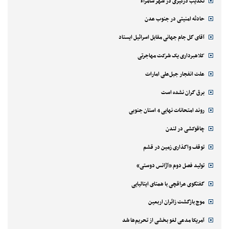
تکذیب درگیری در شهر سامراء
حادثه امنیتی در جنوب عدن
آقای گل جام جهانی مقابل اسرائیل ایستاد
کلاهبرداری یک شرکت مهاجرتی
علت انفجار جبل‌علی امارات
برق گران نشده است
روند امتحانات نهایی 4 استان جنوبی
چاقوکشی در لندن
توقف واگذاری زمین در قشم
تولید فصل دوم «آژانس دوستی»
گفتگوی عراقچی با همتای ایتالیایی
موج بازگشت زائران اربعین
آمریکا مدعی لغو بخشی از تحریم‌ها شد