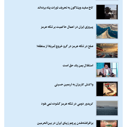
کاخ سفید وپنتاگون به تحریف تورات پناه برده‌اند
پیروزی ایران در اعمال حاکمیت بر تنگه هرمز
صلح در تنگه هرمز در گرو خروج آمریکا از منطقه!
استقلال یمن یک حق است
واکنش کاربران به اربعین حسینی
کریدور دومی در تنگه هرمز گشوده نمی شود
برافراشته‌شدن پرچم زیبای ایران در بین‌الحرمین