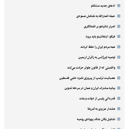
ادعای جدید سنتکام
حمله انصارالله به نفتکش صعودی
اصرار نتانیاهو بر اشغالگری
فیگو: اینفانتینو باید برود
همه مردم ایران را حفظ کردند
توصیه اورژانس به زائران اربعین
واقعیتی که از قانون جلوتر حرکت می‌کند
عصبانیت ترامپ از پیروزی نامزد حامی فلسطین
بیانیه مشترک ایران و عمان در مرحله تدوین
قدردانی پلیس از دولت و ملت
هشدار عزیزی به آمریکا
تشکیل یگان جنگ پهپادی روسیه