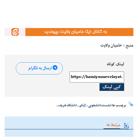
منبع : حامیان ولایت
لینک کوتاه
ارسال به تلگرام
کپی لینک
برچسب ها:
نشست‌دانشجویی
،
اژه‌ای
،
دانشگاه شریف
،
مرتبط ها