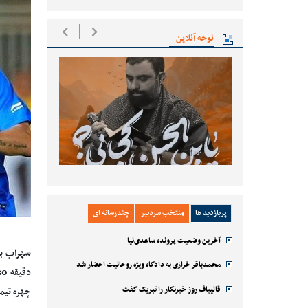
نوحه آنلاین
پربازدید ها
منتخب سردبیر
چندرسانه ای
آخرین وضعیت پرونده ساعدی‌نیا
سهراب بخ
محمدباقر خرازی به دادگاه ویژه روحانیت احضار شد
قالیباف روز خبرنگار را تبریک گفت
چهره تیم