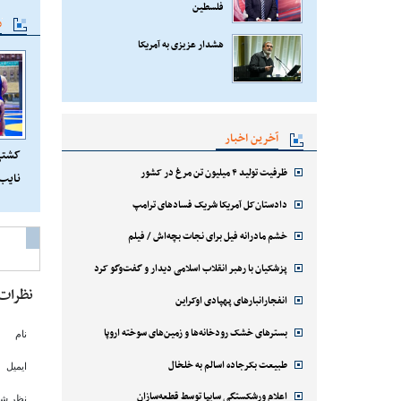
فلسطین
م
هشدار عزیزی به آمریکا
آخرین اخبار
کشتی 
ظرفیت تولید ۴ میلیون تن مرغ در کشور
نایب
دادستان‌کل آمریکا شریک فسادهای ترامپ
خشم مادرانه فیل برای نجات بچه‌اش / فیلم
پزشکیان با رهبر انقلاب اسلامی دیدار و گفت‌وگو کرد
نظرات
انفجارانبارهای پهپادی اوکراین
بسترهای خشک رودخانه‌ها و زمین‌های سوخته اروپا
نام
طبیعت بکرجاده اسالم به خلخال
ایمیل
اعلام ورشکستگی سایپا توسط قطعه‌سازان
نظر شم