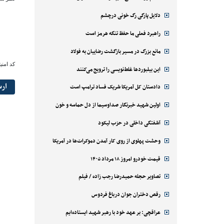
دلایل پارگی رگ خونی درچشم
راهبرد فعلی ما حفظ تنگه هرمز است
مانع بزرگ در مسیر بازگشت رضاییان به فولاد
کد امنی
این بیلبوردها غلط‌نویسی را ترویج می‌کنند
ار
دادستان کل آمریکا شریک فساد ترامپ است
اولین شهید خبرنگار صداوسیما از دل حماسه و خون
آشفتگی داخلی در حزب لیکود
وحشت پهلوی از روی کار آمدن دموکرات‌ها در آمریکا
قیمت خودرو امروز ۱۸ مرداد ۱۴۰۵
تصاویر حجله حمیدرضا رجب زاده / فیلم
رقص دختران جوان درباغ فردوس
عراقچی: بر عهد خود با رهبر شهید ایستاده‌ایم