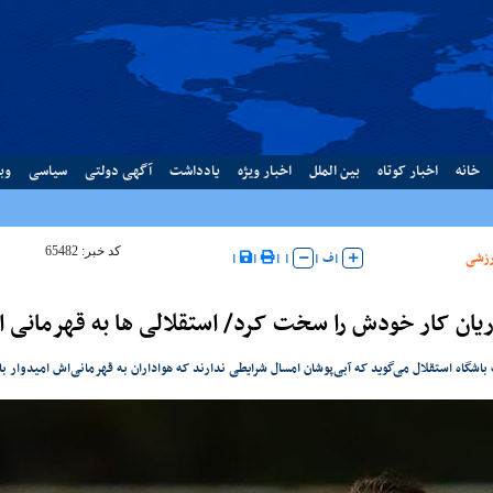
خانه
اخبار کوتاه
بین الملل
اخبار ویژه
یادداشت
آگهی دولتی
سیاسی
وب
کد خبر: 65482
زشی
|
ف
|
|
|
|
|
یان کار خودش را سخت کرد/ استقلالی ها به قهرمانی ام
شگاه استقلال می‌گوید که آبی‌پوشان امسال شرایطی ندارند که هواداران به قهرمانی‌اش امیدوار ب