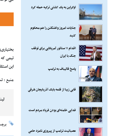
اوکراین به یک کشتی ترکیه حمله کرد
جنایات امروز واشنگتن را هم محکوم
کنید
اقدام ۱۱ سناتور آمریکایی برای توقف
بختیاری‌ز
جنگ با ایران
تیمی که ق
این استقل
پاسخ قالیباف به ترامپ
منبع : ت
قابی زیبا از قلعه بابک آذربایجان شرقی
لین
فدایی خامنه‌ای بودن فریاد مردم است
برچس
عصبانیت ترامپ از پیروزی نامزد حامی