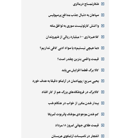
شکارنمساح درمالزی
سپاهان به دنبال جذب مدافع پرسپولیس
واکنش کارتونیست سوری به توافق مکه
کلاهبرداری ۱۰۰ میلیارد ریالی از شهروندان
«ما هیچی نیستیم» یا سواد ادبی کافی نداریم؟
قیمت واقعی بنزین چقدر است؟
کالا برگ قطعا افزایش می‌یابد
یحیی سریع: پهپادمان در آرامکو دقیقا به هدف خورد
کالابرگ در فروشگاه‌های بزرگ هم از کار افتاد
بیدار شدن مکرر از خواب در هنگام شب
کم شدن موجودی موشک پاتریوت آمریکا
قیمت طلای جهانی امروز ۱۸ مرداد
انفجار در تاسیسات آرامکوی عربستان