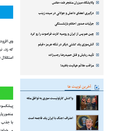
پالایشگاه سیزران منفجر شد+عکس
درگیری اعضای داعش و جولانی در سیده زینب
جزئیات صدور احکام بازنشستگی
چین هم پس از ایران و روسیه کارت فراصوت را رو کرد
وی افزود
آتش‌سوزی یک کشتی دیگر در تنگه هرمز+فیلم
که زد، ن
تأیید ربایش و قتل حمیدرضا رجب‌زاده
استقلال 
مراقب علائم هپاتیت باشید!
آخرین توییت ها
واکنش کارتونیست سوری به توافق مکه
پیشکسوت 
منصوریان
اعتراف ؛جنگ با ایران یک فاجعه است
با جذب سه
می‌خواهند