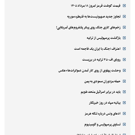
قیمت گوشت قرمز امروز ۱۸ مرداد ۱۴۰۵
تجاوز جدید صهیونیست‌ها به قنیطره سوریه
زخم‌های کاری جنگ روی پیکر پلتفروم‌های آمریکایی!
بازگشت پرسپولیس از ترکیه
اعتراف ؛جنگ با ایران یک فاجعه است
رویای اف-۳۵ ترکیه در بن‌بست
وحشت پهلوی از روی کار آمدن دموکرات‌ها+عکس
حمله مزدوران سعودی به یمن
باید در برابر اسرائیل متحد شویم
بیانیه سپاه در روز خبرنگار
ادعای ونس درباره تنگه هرمز
تساوی پرسپولیس و آلومینیوم