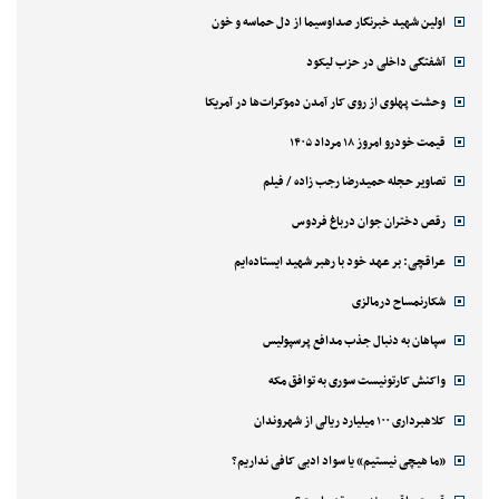
اولین شهید خبرنگار صداوسیما از دل حماسه و خون
آشفتگی داخلی در حزب لیکود
وحشت پهلوی از روی کار آمدن دموکرات‌ها در آمریکا
قیمت خودرو امروز ۱۸ مرداد ۱۴۰۵
تصاویر حجله حمیدرضا رجب زاده / فیلم
رقص دختران جوان درباغ فردوس
عراقچی: بر عهد خود با رهبر شهید ایستاده‌ایم
شکارنمساح درمالزی
سپاهان به دنبال جذب مدافع پرسپولیس
واکنش کارتونیست سوری به توافق مکه
کلاهبرداری ۱۰۰ میلیارد ریالی از شهروندان
«ما هیچی نیستیم» یا سواد ادبی کافی نداریم؟