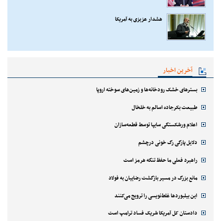
هشدار عزیزی به آمریکا
آخرین اخبار
بسترهای خشک رودخانه‌ها و زمین‌های سوخته اروپا
طبیعت بکرجاده اسالم به خلخال
اعلام ورشکستگی سایپا توسط قطعه‌سازان
دلایل پارگی رگ خونی درچشم
راهبرد فعلی ما حفظ تنگه هرمز است
مانع بزرگ در مسیر بازگشت رضاییان به فولاد
این بیلبوردها غلط‌نویسی را ترویج می‌کنند
دادستان کل آمریکا شریک فساد ترامپ است