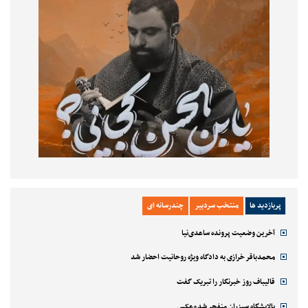
پربازدید ها
منتخب سردبیر
چندرسانه ای
آخرین وضعیت پرونده ساعدی‌نیا
محمدباقر خرازی به دادگاه ویژه روحانیت احضار شد
قالیباف روز خبرنگار را تبریک گفت
پالایشگاه سیزران منفجر شد+عکس