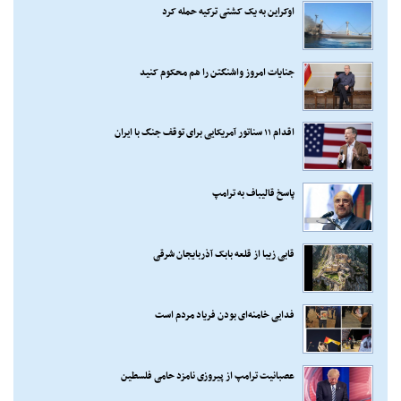
اوکراین به یک کشتی ترکیه حمله کرد
جنایات امروز واشنگتن را هم محکوم کنید
اقدام ۱۱ سناتور آمریکایی برای توقف جنگ با ایران
پاسخ قالیباف به ترامپ
قابی زیبا از قلعه بابک آذربایجان شرقی
فدایی خامنه‌ای بودن فریاد مردم است
عصبانیت ترامپ از پیروزی نامزد حامی فلسطین