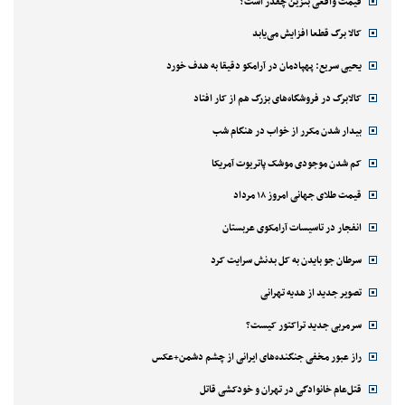
قیمت واقعی بنزین چقدر است؟
کالا برگ قطعا افزایش می‌یابد
یحیی سریع: پهپادمان در آرامکو دقیقا به هدف خورد
کالابرگ در فروشگاه‌های بزرگ هم از کار افتاد
بیدار شدن مکرر از خواب در هنگام شب
کم شدن موجودی موشک پاتریوت آمریکا
قیمت طلای جهانی امروز ۱۸ مرداد
انفجار در تاسیسات آرامکوی عربستان
سرطان جو بایدن به کل بدنش سرایت کرد
تصویر جدید از هدیه تهرانی
سرمربی جدید تراکتور کیست؟
راز عبور مخفی جنگنده‌های ایرانی از چشم دشمن+عکس
قتل‌‌عام خانوادگی در تهران و خودکشی قاتل