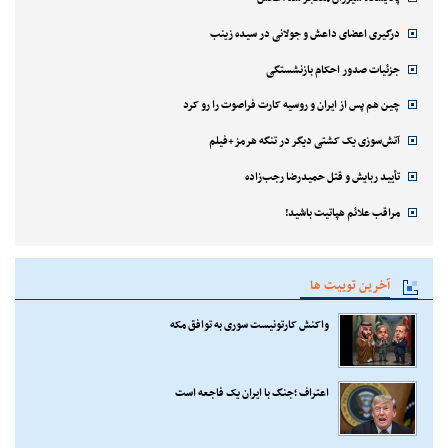
درگیری اعضای داعش و جولانی در سیده زینب
جزئیات صدور احکام بازنشستگی
چین هم پس از ایران و روسیه کارت فراصوت را رو کرد
آتش‌سوزی یک کشتی دیگر در تنگه هرمز+فیلم
تأیید ربایش و قتل حمیدرضا رجب‌زاده
مراقب علائم هپاتیت باشید!
آخرین توییت ها
واکنش کارتونیست سوری به توافق مکه
اعتراف ؛جنگ با ایران یک فاجعه است