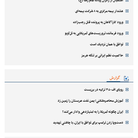
استقبال از زائران پیاده امام رضا (ع)
هشدار بیمه مرکزی به ۸ شرکت بیمه‌ای
ورود کارآگاهان به پرونده قتل رجب‌زاده
ورود فرمانده تروریست‌های آمریکایی به تل‌آویو
توافق با عمان نزدیک است
حاکمیت نظم ایرانی بر تنگه هرمز
گزارش
رویای اف-۳۵ ترکیه در بن‌بست
آموزش محاصره‌شکنی؛ یمن نفت عربستان را زمین زد
ایران چگونه آمریکا را به امتیازدهی وادار می‌کند؟
دست‌وپا زدن ترامپ برای توافق با ایران، با چاشنی تهدید