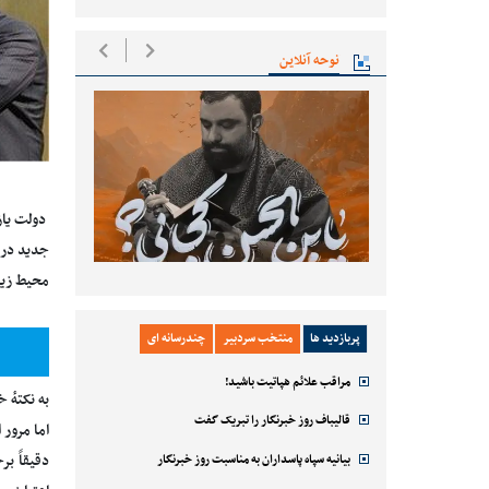
نوحه آنلاین
دولت یاز
محیط زیس
پربازدید ها
منتخب سردبیر
چندرسانه ای
مراقب علائم هپاتیت باشید!
به نکتهٔ 
قالیباف روز خبرنگار را تبریک گفت
اما مرور
دقیقاً ب
بیانیه سپاه پاسداران به مناسبت روز خبرنگار