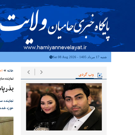
شنبه 17 مرداد 1405 - Sat 08 Aug 2026
خانه
اخ
وب گردی
نماینده ساب
بذرپا
نماینده س
حوزه شده