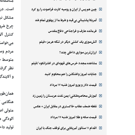
متأسفانه
است. در 
چین هم پس از ایران و روسیه کارت فراصوت را رو کرد
مشکل نبود
آمریکا پشتیبانی بی‌قید و شرط ما از پهلوی تمام شد
فرمانده عارف و فراجناحی دفاع مقدس
کنترل آل
آتش‌سوزی یک کشتی دیگر در تنگه هرمز+فیلم
می‌خواستن
مردم وسا
ارزان‌ترین سواری داخلی چند؟
متوسط خو
مشاهده مجدد خرس‌های قهوه‌ای در اشترانکوه /فیلم
نظر گرفته
جنایات امروز واشنگتن را هم محکوم کنید
و آلایندگ
قیمت دلار و یورو امروز شنبه ۱۷ مرداد
همان‌طور
آموزش محاصره‌شکنی؛ یمن نفت عربستان را زمین زد
هنگامی ک
نقطه ضعف عقاب خاکستری در مقابل ایران + عکس
متولی اصل
قیمت سکه و طلا امروز شنبه ۱۷ مرداد
آلودگی ه
تولید دا
اقدام ۱۱ سناتور آمریکایی برای توقف جنگ با ایران