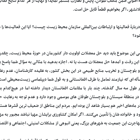
ٔ اصولی ضمن مکلف نمودن، پایش و نظارت مستمر نماید؛ و نهایتاً از هر کدام نتایج فعا
انشهر، اگر بخواهیم قطعاً قابل حل است.
ربارهٔ فعالیتها و ارتباطات بین‌المللی سازمان محیط زیست چیست؟ آیا این فعالیت‌ها را 
ود؟
سی این موضوع باید دید حل معضلات اولویت دار کشورمان در حوزهٔ محیط زیست، چقدر 
این رفت و آمدها حل معضلات هست یا نه. اجازه بدهید با مثالی به سؤال شما پاسخ
 بلوچستان و تخریب منابع طبیعی در این بخش کشور، به عقیده کارشناسان، عدم رعای
له ای که نیازمند تعامل با طرف افغانستانی و به قول شما دیپلماسی زیست‌محیطی است.
طول سه سال گذشته، چند بار با مقامات افغانستان دیدار داشته اما در هیچ‌کدام به
 در منطقهٔ سیستان و بلوچستان طوفان های موسمی وجود دارد و عدم توجه به رعایت حق
 ماه‌های اخیر هم بسیار شاهد آن بوده ایم. مردم این مناطق از ضعیف ترین قشرها هستند 
 و خانواده شان را تأمین می‌کنند. اگر امکان کشاورزی برایشان مهیا نباشد مجبور به 
هاجرت این جمعیت به شهرهای بزرگ، یعنی انبوهی از مشکلات امنیتی، اجتماعی و اقتص