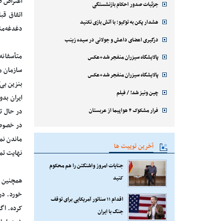
اعتراض ص
جزئیات صدور احکام بازنشستگی
اتفاق قب
هشدار پکن به توکیو: با آتش بازی نکنید
دغدغه‌من
درگیری اعضای داعش و جولانی در سیده زینب
متأسفانه
پالایشگاه سیزران منفجر شد+عکس
سازمان م
پالایشگاه سیزران منفجر شد+عکس
بنزین بی
چین ونیز شد! / فیلم
ایران بد
فرار مشکوک ۴ هواپیما از عربستان
در حال ت
در خصوص 
ماندن نم
آخرین توییت ها
نهایت تم
جنایات امروز واشنگتن را هم محکوم
کنید
همچنین ب
خورد. در
اقدام ۱۱ سناتور آمریکایی برای توقف
کرده. اگ
جنگ با ایران