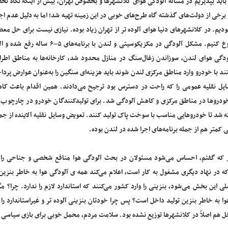
 باید بپذیریم در مسأله آلودگی هوای کلانشهرها و بخصوص تهران، بیش از اینکه نگاه 
برخی از دولت‌های گذشته گاه طرح‌های خوبی در این زمینه تهیه شد؛ اما به دلیل عدم 
یم. در کلانشهرهای دنیا هوای آلوده تر از تهران زیاد بوده. نیازی نیست برای حل معضل
چرخ شروع کنیم. مشکل آلودگی در مکزیکوس
ودگی هوای لندن، سوزاندن زغال‌سنگ در منازل محدود شد، کارخانه‌ها به مناطق اطرا
د با خودرو وارد مناطق مرکزی لندن شوند باید هزینه‌ای سنگین را به‌عنوان عوارض پرداخ
یل نقلیه عمومی را که راحت در دسترس بود ترجیح می‌دادند. همین اقدام باعث 
دروها در مناطق مرکزی و کاهش آلودگی شد. برای تولیدکنندگان خودرو در چارچوب برن
 شد تا خودروهایی مناسب با سوخت پاک تولید کنند. تعویض وسایل نقلیه آلاینده از جمله
ی کمتر هم از جمله برنامه‌های اجرا شده در لندن بوده.
 که گفتم، احساس می‌شود مسئولان در بحث آلودگی هوا منافع شخصی و جناحی را ب
ه در نهاد دیگری مشغول به کار است، اعلام می‌کند همه ی آلودگی هوا به خاطر بنزی
ی این بخش می‌شود، بنزینی را وارد کشور می‌کنند که استاندارد لازم را ندارد. چرا؟ م
وا به خاطر بنزین تولید داخل است؟ پس چرا خودتان بنزینی آلوده تر و غیراستاندارد ر
خل هم اصلاً در کلانشهرها توزیع نشده بود. سلامت مردم، محمل خوبی برای بازی سیاسی