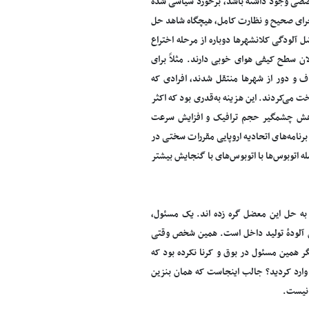
تخصصی وجود داشته باشد، برخورد سیاسی شده
اجرای صحیح و نظارت کامل، هیچگاه شاهد حل
 آلودگی کلانشهرها دوباره از مرحله اختراع
یتی و لندن با برنامه‌های ۵–۶ ساله رفع شده و الان سطح کیفی هوای خوبی دارند. مثلاً برای
ف و دور از شهرها منتقل شدند، افرادی که
ت می‌کردند. این هزینه به‌قدری بود که اکثر
کاهش چشمگیر حجم ترافیک و افزایش سرعت
امه‌های اتحادیه اروپایی مقررات سختی در
 اتوبوس‌ها با اتوبوس‌های با گنجایش بیشتر
ه حل این معضل گره زده اند. یک مسئول،
ن آلودهٔ تولید داخل است. همین شخص وقتی
گر همین مسئول در بوق و کرنا نکرده بود که
ا وارد کردید؟ جالب اینجاست که همان بنزین
 نیست.