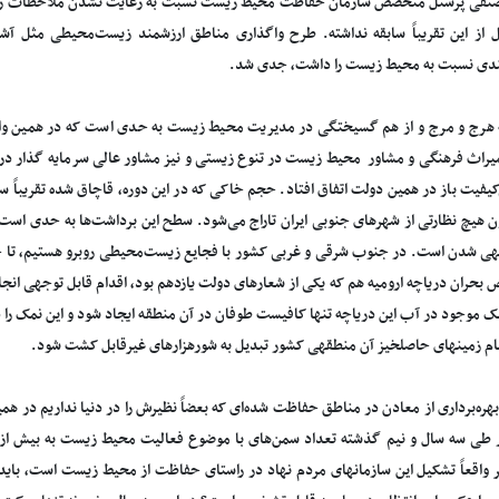
نفی پرسنل متخصص سازمان حفاظت محیط زیست نسبت به رعایت نشدن ملاحظات زیست
ل از این تقریباً سابقه نداشته. طرح واگذاری مناطق ارزشمند زیست‌محیطی مثل آش
دی نسبت به محیط زیست را داشت، جدی شد.
 هرج و مرج و از هم گسیختگی در مدیریت محیط زیست به حدی است که در همین واقعه
یراث فرهنگی و مشاور محیط زیست در تنوع زیستی و نیز مشاور عالی سرمایه گذار در 
‌کیفیت باز در همین دولت اتفاق افتاد. حجم خاکی که در این دوره، قاچاق شده تقریباً 
ون هیچ نظارتی از شهرهای جنوبی ایران تاراج می‌شود. سطح این برداشت‌ها به حدی است
هی شدن است. در جنوب شرقی و غربی کشور با فجایع زیست‌محیطی روبرو هستیم، تا جا
بحران دریاچه ارومیه هم که یکی از شعارهای دولت یازدهم بود، اقدام قابل توجهی انجا
ک موجود در آب این دریاچه تنها کافیست طوفان در آن منطقه ایجاد شود و این نمک را در
ام زمینهای حاصلخیز آن منطقهی کشور تبدیل به شورهزارهای غیرقابل کشت شود.
هره‌برداری از معادن در مناطق حفاظت شده‌ای که بعضاً نظیرش را در دنیا نداریم در
 طی سه سال و نیم گذشته تعداد سمن‌های با موضوع فعالیت محیط زیست به بیش از دو
ر واقعاً تشکیل این سازمانهای مردم نهاد در راستای حفاظت از محیط زیست است، باید