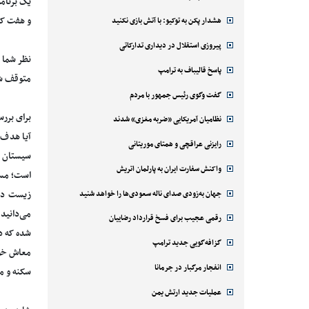
یک برنامه
و هفت کل
هشدار پکن به توکیو: با آتش بازی نکنید
پیروزی استقلال در دیداری تدارکاتی
نظر شما د
پاسخ قالیباف به ترامپ
متوقف ش
گفت وگوی رئیس جمهور با مردم
برای برر
نظامیان آمریکایی «ضربه مغزی» شدند
آیا هدف 
رایزنی عراقچی و همتای موریتانی
سیستان و
واکنش سفارت ایران به پارلمان اتریش
است؛ مسأ
جهان به‌زودی صدای ناله سعودی‌ها را خواهد شنید
زیست در 
می‌دانید
رقمی عجیب برای فسخ قرارداد رضاییان
شده که در
گزافه‌گویی جدید ترامپ
معاش خود
انفجار مرگبار در جرمانا
سکنه و م
عملیات جدید ارتش یمن