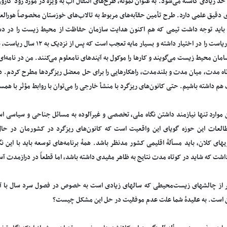
د زیادی کاسته می‌شود. به عنوان نمونه، طرح‌های انتقال آب به ویژه در مورد رود کارون 
ای دقیق علمی دارد. طرح تأمین حقآبه‌های مربوط به تالاب‌های خوزستان مخصوصاً هورالعظ
 باید توجه داشت تیمی که هم اکنون هدایت سازمان حفاظت از محیط زیست را در د
سازمان، ریاست را در اختیار داشت
امان محیط زیست می‌گویند و کارها را موکول به آیندهای نامعلوم می‌کنند. من در نامه‌
ه مدت، میان مدت و بلندمدت، راهکارهایی را برای حل معضل ریزگردها مطرح کردم. در کن
م داشته باشیم. حتی کانون‌های ریزگرد با منشأ خارجی را می‌توان با روابط مؤثر با هم
 موارد تنها نیازمند داشتن نگاه ملی، تخصصی و غیرآلوده به مسائل جناحی و سیاسی
لعات این حوزه گویای این واقعیت است که کانون‌های ریزگرد در کشورمان در ح
زیهای کلان، باید مسألهٔ اقلیمی کشور مدنظر باشد. همهٔ برنامه‌های توسعه باید با این ن
اشت که شاید در کوتاه مدت نتایج به ظاهر مفیدی داشته باشد، اما قطعاً در درازمدت آ
 از چالشهای زیست‌محیطی که سالهای زیادی است به خصوص در فصول سرد سال با آن 
است. به عقیدهٔ شما علت عدم موفقیت در حل این مشکل چیست؟