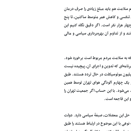
م سلامت هم باید مبلغ زیادی را صرف درمان
گی هوای تهران موجب افزایش ۶۰ درصدی بیماری های تنفسی و کاهش عمر متوسط ساکنین، تا پنج
گی هوا در تهران روزانه ۲۷ نفر و در سال حدود چهار هزار نفر است. اگر دقیق نگاه کنیم این
ند و از تداوم آن بهره‌برداری سیاسی و مالی
ی که به سلامت مردم مربوط است برخورد شود.
امه‌ای که تدوین و اجرای آن، پیچیده نیست
 نیازمند عزم جدی و پاکدستی است. هم اکنون در تهران بین ۳ تا ۳/۵ میلیون خودرو و ۳ میلیون موتوسیکلت در حال تردد هستند. طبق
ز یک چهارم آلودگی هوای تهران توسط همین
زار تن آلاینده در شهر تهران تولید می‌شود. با این حساب اگر جمعیت تهران را
ی حل این معضلات، صبغهٔ سیاسی دارد. دولت
نوعی با این موضوع در ارتباط هستند را طبق