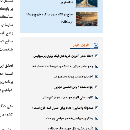
مشکل تا ح
تنگه هرمز
بر پایه‌ه
صلح در تنگه هرمز در گرو خروج آمریکا
متأسفانه
از منطقه!
وضع نابس
سطح کوتا
آخرین اخبار
بلندمدت ه
2 شاه ماهی آخرین خریدهای لیگ برتری پرسپولیس
تحقق این
محمدباقر خرازی به دادگاه ویژه روحانیت احضار شد
است؛ مطا
آخرین وضعیت پرونده ساعدی‌نیا
برنامه‌ری
جواد مقدم / یابن الحسن کجایی
خواهیم د
تفاوت سنی الهام حمیدی با شوهر کم سنش
یکی دیگر
هندوانه یا طالبی؛ کدام‌ برای کنترل قند خون است؟
کشورمان 
وینگر پرسپولیس به فجر سپاسی پیوست
تأیید ربایش و قتل حمیدرضا رجب‌زاده