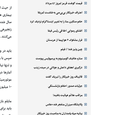
قیمت گوشت قرمز امروز 17 مرداد
از حیث ا
اعتراف خبرنگار بی‌بی‌سی به شکست آمریکا
حکم سنگین، متا را به تغییر اینستاگرام نزدیک کرد
زنجیرهی ه
افشای رسوایی اخلاقی رئیس فیفا
می‌کنند.
فرار مشکوک ۴ هواپیما از عربستان
چین ونیز شد! / فیلم
باید در 
سپس با ر
ستاره هافبک آلومینیوم به پرسپولیس پیوست
درگیری اعضای داعش و جولانی در سیده زینب
آمارها د
قالیباف روز خبرنگار را تبریک گفت
جزئیات صدور احکام بازنشستگی
۱۰ میلیون نفر در نظر بگیریم، هر شهروند در طول روز، نزدیک به ۲۰۰ گرم آلاینده استنشاق می‌کند و این فاجعه است.
مراقب علائم هپاتیت باشید!
مایلم با
پالایشگاه سیزران منفجر شد+عکس
باید برای
بیانیه سپاه پاسداران به مناسبت روز خبرنگار