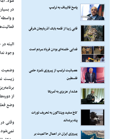
شود. اما
پاسخ قالیباف به ترامپ
در بسیار
و واسطه‌
فعالیت‌ه
قابی زیبا از قلعه بابک آذربایجان شرقی
البته در
فدایی خامنه‌ای بودن فریاد مردم است
وجود ندار
وضعیت نا
عصبانیت ترامپ از پیروزی نامزد حامی
فلسطین
زیست ندا
برنامه‌ر
هشدار عزیزی به آمریکا
وضع فعلی
کاخ سفید وپنتاگون به تحریف تورات
پناه برده‌اند
وقتی در ط
نمی‌شود،
پیروزی ایران در اعمال حاکمیت بر