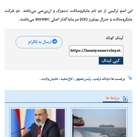
این اسم ترکیبی از دو نام مایکروسافت نت‌ورک و ان‌بی‌سی می‌باشد. دو شرکت
مایکروسافت و جنرال موتورز (GE) سرمایه‌گذار اصلی MSNBC می‌باشند.
لینک کوتاه
ارسال به تلگرام
کپی لینک
برچسب ها:
دونالد ترامپ
،
رئیس‌جمهور
،
کاخ سفید
،
حامیان ولایت
،
مرتبط ها