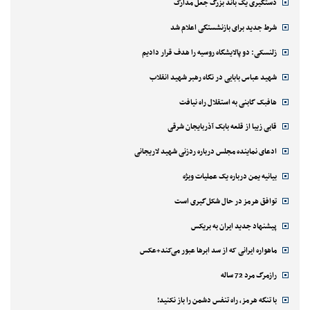
دستگیری یک باند بزرگ جعل مدارک
شرط جدید برای بازنشستگی اعلام شد
زلنسکی: دو پالایشگاه روسیه را هدف قرار دادیم
شهید عباس بابایی در نگاه رهبر شهید انقلاب
هافبک گابنی به استقلال راه نیافت
قابی زیبا از قلعه بابک آذربایجان شرقی
ادعای نماینده مجلس درباره ردزنی شهید لاریجانی
بیانیه یمن درباره یک عملیات ویژه
توافق هرمز در حال شکل‌گیری است
پیشنهاد جدید ایران به بریکس
ماهواره ایرانی که از سد ابرها عبور می‌کند+عکس
رازمرگ مرد 72 ساله
با تنگه هرمز، راه تنفس دشمن را باز نکنید!