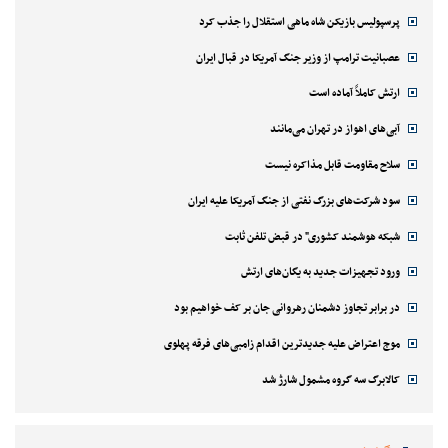
پرسپولیس بازیکن شاه ماهی استقلال را جذب کرد
عصبانیت ترامپ از وزیر جنگ آمریکا در قبال ایران
ارتش کاملاً آماده است
آبی‌های اهواز در تهران می‌مانند
سلاح مقاومت قابل مذاکره نیست
سود شرکت‌های بزرگ نفتی از جنگ آمریکا علیه ایران
شبکه هوشمند کشوری" در قبض تلفن ثابت
ورود تجهیزات جدید به یگان‌های ارتش
در برابر تجاوز دشمنان رهروانی جان بر کف خواهیم بود
موج اعتراض علیه جدیدترین اقدام زامبی‌های فرقه پهلوی
کالابرگ سه گروه مشمول شارژ شد