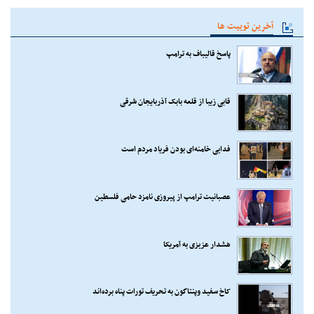
آخرین توییت ها
پاسخ قالیباف به ترامپ
قابی زیبا از قلعه بابک آذربایجان شرقی
فدایی خامنه‌ای بودن فریاد مردم است
عصبانیت ترامپ از پیروزی نامزد حامی فلسطین
هشدار عزیزی به آمریکا
کاخ سفید وپنتاگون به تحریف تورات پناه برده‌اند