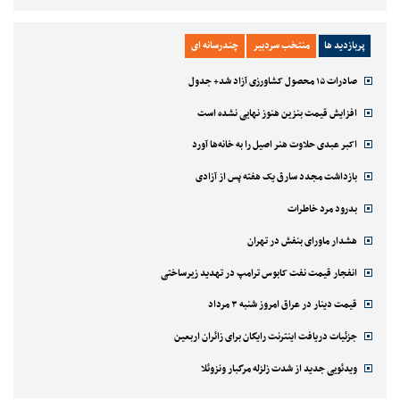
پربازدید ها
منتخب سردبیر
چندرسانه ای
صادرات ۱۵ محصول کشاورزی آزاد شد+ جدول
افزایش قیمت بنزین هنوز نهایی نشده است
اکبر عبدی حلاوت هنر اصیل را به خانه‌ها آورد
بازداشت مجدد سارق یک هفته پس از آزادی
بدرود مرد خاطرات
هشدار ماورای بنفش در تهران
انفجار قیمت نفت کابوس ترامپ در تهدید زیرساختی
قیمت دینار در عراق امروز شنبه ۳ مرداد
جزئیات دریافت اینترنت رایگان برای زائران اربعین
ویدئویی جدید از شدت زلزله مرگبار ونزوئلا