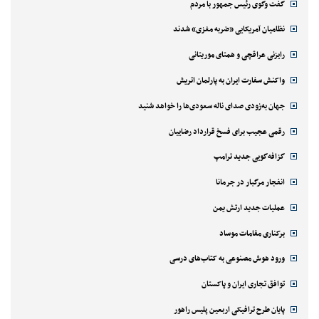
گفت وگوی رئیس جمهور با مردم
نظامیان آمریکایی «ضربه مغزی» شدند
رایزنی عراقچی و همتای موریتانی
واکنش سفارت ایران به پارلمان اتریش
جهان به‌زودی صدای ناله سعودی‌ها را خواهد شنید
رقمی عجیب برای فسخ قرارداد رضاییان
گزافه‌گویی جدید ترامپ
انفجار مرگبار در جرمانا
عملیات جدید ارتش یمن
برکناری مقامات موساد
ورود هوش مصنوعی به کتاب‌های درسی
توافق تجاری ایران و پاکستان
پایان طرح ترافیکی اربعین پلیس راهور