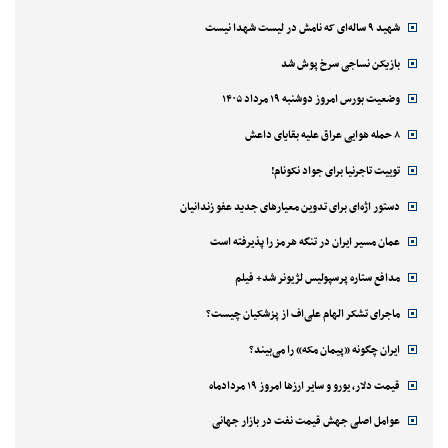
شهید ۹ ساله‌ای که نامش در لیست شهدا نیست
بازیکن نساجی سرخ پوش شد
وضعیت بورس امروز دوشنبه ۱۹ مرداد ۱۴۰۵
۸ حمله هوایی عراق علیه بقایای داعش
توییت تاجرنیا برای جواد نکونام!
دستور اژه‌ای برای تدوین معیارهای جدید عفو زندانیان
عمان مسیر ایران در تنگه هرمز را پذیرفته است
مدافع ستاره پرسپولیس لژیونر شد+ فیلم
ماجرای تشکر الهام علی‌اف از پزشکیان چیست؟
ایران چگونه «پیمان مکه» را می‌بیند؟
قیمت دلار، یورو و سایر ارزها امروز ۱۹ مردادماه
عوامل اصلی جهش قیمت نفت در بازار جهانی