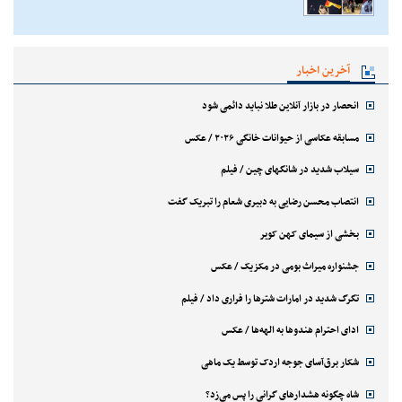
آخرین اخبار
انحصار در بازار آنلاین طلا نباید دائمی شود
مسابقه عکاسی از حیوانات خانگی ۲۰۲۶ / عکس
سیلاب شدید در شانگهای چین / فیلم
انتصاب محسن رضایی به دبیری شعام را تبریک گفت
بخشی از سیمای کهن کویر
جشنواره میراث بومی در مکزیک / عکس
تگرگ شدید در امارات شترها را فراری داد / فیلم
ادای احترام هندوها به الهه‌ها / عکس
شکار برق‌آسای جوجه اردک توسط یک ماهی
شاه چگونه هشدارهای گرانی را پس می‌زد؟