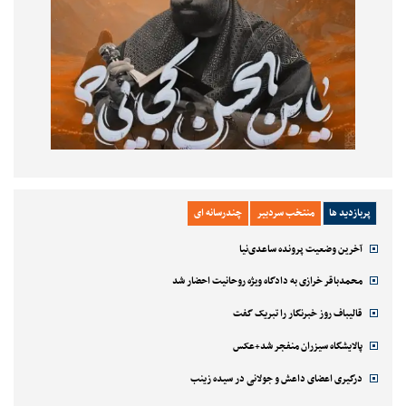
پربازدید ها
منتخب سردبیر
چندرسانه ای
آخرین وضعیت پرونده ساعدی‌نیا
محمدباقر خرازی به دادگاه ویژه روحانیت احضار شد
قالیباف روز خبرنگار را تبریک گفت
پالایشگاه سیزران منفجر شد+عکس
درگیری اعضای داعش و جولانی در سیده زینب