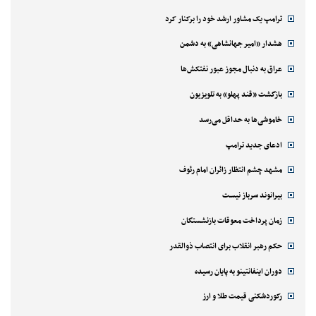
ترامپ یک مشاور ارشد خود را برکنار کرد
هشدار «امیر جهانشاهی» به دشمن
عراق به دنبال مجوز عبور نفتکش‌ها
بازگشت «قند پهلو» به تلویزیون
خاموشی‌ها به حداقل می‌رسد
ادعای جدید ترامپ
مشهد چشم انتظار زائران امام رئوف
بیرانوند سرباز نیست
زمان پرداخت معوقات بازنشستگان
حکم رهبر انقلاب برای انتصاب ذوالقدر
دوران اینفانتینو به پایان رسیده
رکوردشکنی قیمت طلا و ارز