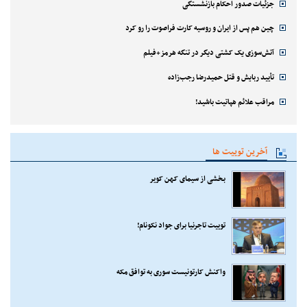
جزئیات صدور احکام بازنشستگی
چین هم پس از ایران و روسیه کارت فراصوت را رو کرد
آتش‌سوزی یک کشتی دیگر در تنگه هرمز+فیلم
تأیید ربایش و قتل حمیدرضا رجب‌زاده
مراقب علائم هپاتیت باشید!
آخرین توییت ها
بخشی از سیمای کهن کویر
توییت تاجرنیا برای جواد نکونام!
واکنش کارتونیست سوری به توافق مکه