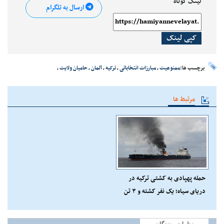
لینک کوتاه
ارسال به تلگرام
کپی لینک
برچسب ها:
ممنوعیت
،
مبارزات انتخاباتی
،
ترکیه
،
آلمان
،
حامیان ولایت
،
مرتبط ها
حمله پهپادی به کشتی ترکیه در
دریای سیاه؛ یک نفر کشته و ۳ تن
زخمی شدند
نظرات بینندگان