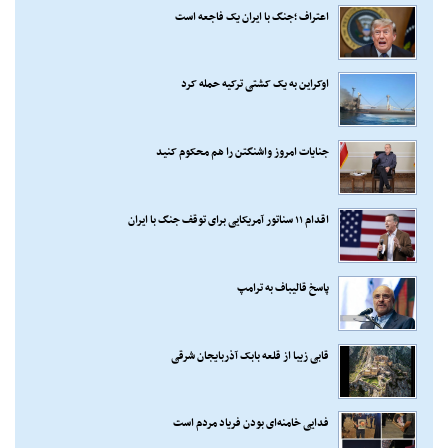
اعتراف ؛جنگ با ایران یک فاجعه است
اوکراین به یک کشتی ترکیه حمله کرد
جنایات امروز واشنگتن را هم محکوم کنید
اقدام ۱۱ سناتور آمریکایی برای توقف جنگ با ایران
پاسخ قالیباف به ترامپ
قابی زیبا از قلعه بابک آذربایجان شرقی
فدایی خامنه‌ای بودن فریاد مردم است