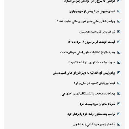
عواملی که بلوغ را در کودکان جلو می‌اندازد
دنیای صورتی مراد ویسی از دوره پهلوی
چرا سرلشکر رضایی مدیر شورای عالی امنیت شد ؟
تیر غیب بر قلب سیاه عربستان
قیمت گوشت قرمز امروز ۱۹ مرداد ۱۴۰۵
مصرف انواع دخانیات عامل اصلی سرطان‌هاست
قیمت سکه و طلا امروز دوشنبه ۱۹ مرداد
پیام رئیس قوه قضائیه به دبیر شورای عالی امنیت ملی
فیلم/ بریتیش کلمبیا در آتش و دود
پرداخت معوقات بازنشستگان تامین اجتماعی
نکونام مافیا را سربه‌نیست کرد
ترامپ یک مشاور ارشد خود را برکنار کرد
هشدار «امیر جهانشاهی» به دشمن