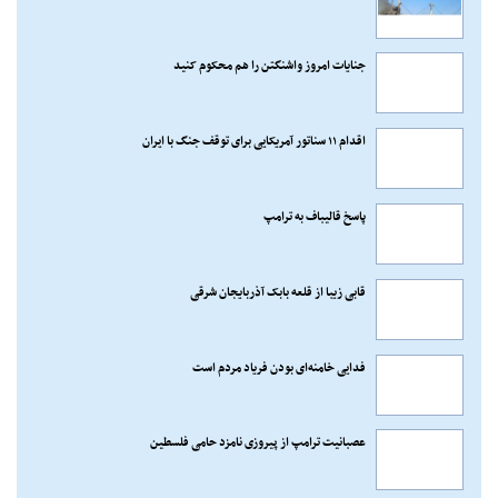
جنایات امروز واشنگتن را هم محکوم کنید
اقدام ۱۱ سناتور آمریکایی برای توقف جنگ با ایران
پاسخ قالیباف به ترامپ
قابی زیبا از قلعه بابک آذربایجان شرقی
فدایی خامنه‌ای بودن فریاد مردم است
عصبانیت ترامپ از پیروزی نامزد حامی فلسطین