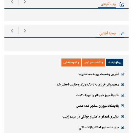
وب گردی
نوحه آنلاین
پربازدید ها
منتخب سردبیر
چندرسانه ای
آخرین وضعیت پرونده ساعدی‌نیا
محمدباقر خرازی به دادگاه ویژه روحانیت احضار شد
قالیباف روز خبرنگار را تبریک گفت
پالایشگاه سیزران منفجر شد+عکس
درگیری اعضای داعش و جولانی در سیده زینب
جزئیات صدور احکام بازنشستگی