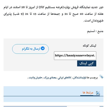
دور جدید نمایشگاه فروش بهاره (عرضه مستقیم کالا) از امروز تا 28 اسفند در ایام
هفته از ساعت 10 صبح تا 21 و جمعه‌ها از ساعت 13 تا 21 (9 شب) پذیرای
شهروندان است.
منبع : تسنیم
لینک کوتاه
ارسال به تلگرام
کپی لینک
برچسب ها:
تولیدکنندگان
،
کالاهای ایرانی
،
مصلای بزرگ
،
حامیان ولایت
،
مرتبط ها