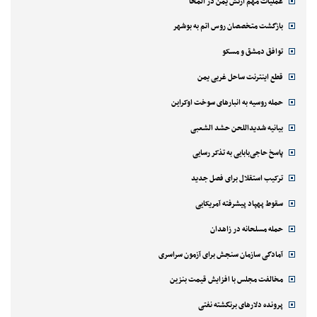
عملیات مهم ارتش یمن در المخا
بازگشت متخصصان روس اتم به بوشهر
توافق دمشق و مسکو
قطع اینترنت ساحل غربی یمن
حمله روسیه به انبارهای سوخت اوکراین
بیانیه شدیداللحن حشد الشعبی
پاسخ حاجی‌بابایی به تذکر رسایی
ترکیب استقلال برای فصل جدید
سقوط پهپاد پیشرفته آمریکایی
حمله مسلحانه در زاهدان
آمادگی سازمان سنجش برای آزمون سراسری
مخالفت مجلس با افزایش قیمت بنزین
پرونده دلارهای برنگشته نفتی