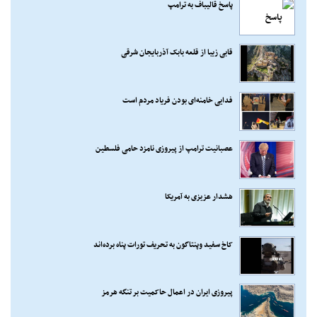
پاسخ قالیباف به ترامپ
قابی زیبا از قلعه بابک آذربایجان شرقی
فدایی خامنه‌ای بودن فریاد مردم است
عصبانیت ترامپ از پیروزی نامزد حامی فلسطین
هشدار عزیزی به آمریکا
کاخ سفید وپنتاگون به تحریف تورات پناه برده‌اند
پیروزی ایران در اعمال حاکمیت بر تنگه هرمز