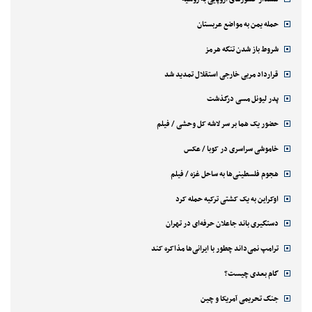
حمله یمن به مواضع عربستان
شروط باز شدن تنگه هرمز
قرارداد مربی خارجی استقلال تمدید شد
پدر لیونل مسی درگذشت
حضور یک هما بر سر لاشه‌ کل وحشی / فیلم
خاموشی سراسری در کوبا / عکس
هجوم فلسطینی‌ها به ساحل غزه / فیلم
اوکراین به یک کشتی ترکیه حمله کرد
دستگیری باند جاعلان حرفه‌ای در تهران
ترامپ نمی‌داند چطور با ایرانی‌ها مذاکره کند
گام بعدی چیست؟
جنگ تحریمی آمریکا و چین