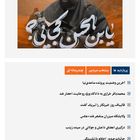
پربازدید ها
منتخب سردبیر
چندرسانه ای
آخرین وضعیت پرونده ساعدی‌نیا
محمدباقر خرازی به دادگاه ویژه روحانیت احضار شد
قالیباف روز خبرنگار را تبریک گفت
پالایشگاه سیزران منفجر شد+عکس
درگیری اعضای داعش و جولانی در سیده زینب
جزئیات صدور احکام بازنشستگی