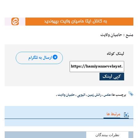
منبع : حامیان ولایت
لینک کوتاه
ارسال به تلگرام
کپی لینک
برچسب ها:
عکس
،
رانش زمین
،
اتیوپی
،
حامیان ولایت
،
مرتبط ها
نظرات بینندگان