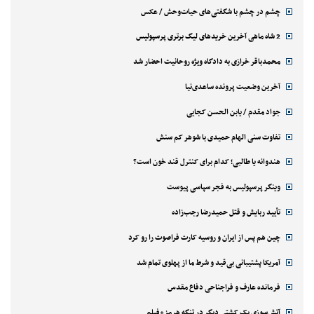
چشم در چشم با شگفتی‌های حیات‌وحش / عکس
2 شاه ماهی آخرین خریدهای لیگ برتری پرسپولیس
محمدباقر خرازی به دادگاه ویژه روحانیت احضار شد
آخرین وضعیت پرونده ساعدی‌نیا
جواد مقدم / یابن الحسن کجایی
تفاوت سنی الهام حمیدی با شوهر کم سنش
هندوانه یا طالبی؛ کدام‌ برای کنترل قند خون است؟
وینگر پرسپولیس به فجر سپاسی پیوست
تأیید ربایش و قتل حمیدرضا رجب‌زاده
چین هم پس از ایران و روسیه کارت فراصوت را رو کرد
آمریکا پشتیبانی بی‌قید و شرط ما از پهلوی تمام شد
فرمانده عارف و فراجناحی دفاع مقدس
آتش‌سوزی یک کشتی دیگر در تنگه هرمز+فیلم