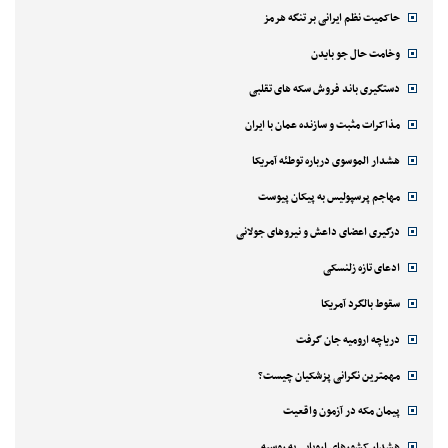
حاکمیت نظم ایرانی بر تنگه هرمز
وخامت حال جو بایدن
دستگیری باند فروش سکه های تقلبی
مذاکرات مثبت و سازنده عمان با ایران
هشدار الموسوی درباره توطئه آمریکا
مهاجم پرسپولیس به پیکان پیوست
درگیری اعضای داعش و نیروهای جولانی
ادعای تازه زلنسکی
سقوط بالگرد آمریکا
دریاچه ارومیه جان گرفت
مهمترین نگرانی پزشکیان چیست؟
پیمان مکه در آزمون واقعیت
هشدار کشورهای اروپایی به روسیه