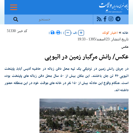
کد خبر: 51330
خانه
اخبار کوتاه
|
ف
|
|
|
|
|
تاریخ انتشار: 23/اسفند/1395 - 19:33
عکس
عکس/ رانش مرگبار زمین در اتیوپی
در جریان رانش زمین در نزدیکی یک تپه محل دفن زباله در حاشیه آدیس آبابا، پایتخت
اتیوپی ۴۶ تن جان باختند. این مکان بیش از ۵۰ سال محل دفن زباله های پایتخت بوده
است. هنگام وقوع این حادثه بیش از ۱۵۰ نفر در خانه های موقت خود در این منطقه حضور
داشته اند.