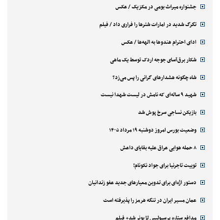
جشنواره میراث بومی در مکزیک / عکس
تگرگ شدید در امارات شترها را فراری داد / فیلم
ادای احترام هندوها به الهه‌ها / عکس
شکار برق‌آسای جوجه اردک توسط یک ماهی
شاه چگونه هشدارهای گرانی را پس می‌زد؟
شهید ۹ ساله‌ای که نامش در لیست شهدا نیست
بازیکن نساجی سرخ پوش شد
وضعیت بورس امروز دوشنبه ۱۹ مرداد ۱۴۰۵
۸ حمله هوایی عراق علیه بقایای داعش
توییت تاجرنیا برای جواد نکونام!
دستور اژه‌ای برای تدوین معیارهای جدید عفو زندانیان
عمان مسیر ایران در تنگه هرمز را پذیرفته است
مدافع ستاره پرسپولیس لژیونر شد+ فیلم