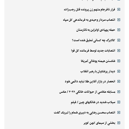
فرار نافرجام متهم زن پرونده قتل رجب‌زاده
انتصاب سردار وحیدی به فرماندهی کل سپاه
حمله پهپادی اوکراین به تاتارستان
کالابرگ چه کسانی تعلیق شده است؟
انتصابات جدید توسط فرمانده کل قوا
شکستن هیمنه پوشالی آمریکا
دیدار پزشکیان با رهبر انقلاب
انحصار در بازار آنلاین طلا نباید دائمی شود
مسابقه عکاسی از حیوانات خانگی ۲۰۲۶ / عکس
سیلاب شدید در شانگهای چین / فیلم
انتصاب محسن رضایی به دبیری شعام را تبریک گفت
بخشی از سیمای کهن کویر