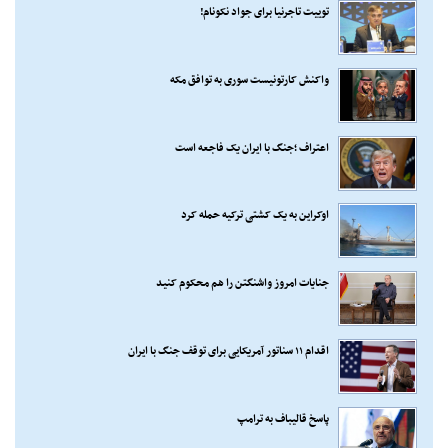
توییت تاجرنیا برای جواد نکونام!
واکنش کارتونیست سوری به توافق مکه
اعتراف ؛جنگ با ایران یک فاجعه است
اوکراین به یک کشتی ترکیه حمله کرد
جنایات امروز واشنگتن را هم محکوم کنید
اقدام ۱۱ سناتور آمریکایی برای توقف جنگ با ایران
پاسخ قالیباف به ترامپ