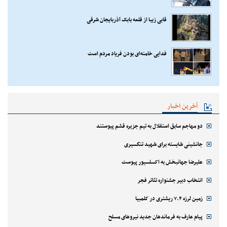
قابی زیبا از قلعه بابک آذربایجان شرقی
فدایی خامنه‌ای بودن فریاد مردم است
آخرین اخبار
دو مهاجم سابق استقلال به تیم جزیره قشم پیوستند
جانشینی شایسته برای شهید تنگسیری
علیرضا جهانبخش به اکسلسیور پیوست
انتخاب دبیر جشنواره تئاتر فجر
زمین لرزه ۷.۴ ریشتری در کلمبیا
پیام عارف به فرماندهان جدید نیروهای مسلح