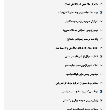
ماجرای لکه نفتی در نزدیکی عمان
مهلت یک‌ماهه برای چک‌های الکترونیک
افزایش سهم مرغ در سبد خانوار
تجاوز زمینی اسرائیل به خاک سوریه
وقاحت ترامپ جنایتکار متجاوز
اعلام محدودیت‌های ترافیکی پایان ماه صفر
شکایت عراق از آمریکا و عربستان
اعلام نتایج آزمون سمپاد پایه دهم
تهدیدی جدی برای پایگاه ترامپ
محکومیت مدیران خودرو بابت گرانفروشی
درخشش گلزن بلندقامت پرسپولیس
رایزنی وزرای خارجه ایران و پاکستان
حملات جدید انصارالله به المخا