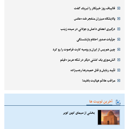
قالیباف روز خبرنگار را تبریک گفت
پالایشگاه سیزران منفجر شد+عکس
درگیری اعضای داعش و جولانی در سیده زینب
جزئیات صدور احکام بازنشستگی
چین هم پس از ایران و روسیه کارت فراصوت را رو کرد
آتش‌سوزی یک کشتی دیگر در تنگه هرمز+فیلم
تأیید ربایش و قتل حمیدرضا رجب‌زاده
مراقب علائم هپاتیت باشید!
آخرین توییت ها
بخشی از سیمای کهن کویر