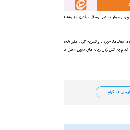
 بوده ایم و امیدوار هستیم امسال حوادث چهارشنبه
سخنگوی سازمان آتش نشانی از خالی شدن سطل های مکانیزه قبل از ساعت 15 در روز سه شنبه 24 اسفندماه خبرداد و تصریح کرد: مقرر شده
 را تخلیه کرده تا افراد اقدام به آتش زدن زباله های درون سطل ها
رسال به تلگرام