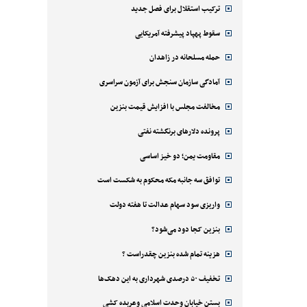
ترکیب استقلال برای فصل جدید
سقوط پهپاد پیشرفته آمریکایی
حمله مسلحانه در زاهدان
آمادگی سازمان سنجش برای آزمون سراسری
مخالفت مجلس با افزایش قیمت بنزین
پرونده دلارهای برنگشته نفتی
مقاومت یمن؛ دو خیز اساسی
توافق سه جانبه مکه محکوم به شکست است
واریزی سود سهام عدالت تا هفته دولت
بنزین کجا دود می‌شود؟
هزینه تمام شده بنزین چقدراست ؟
تخفیف ۵۰ درصدی شهرداری به این دهک‌ها
بستن خیابان وحدت اسلامی وعربده کشی