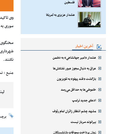
فلسطین
هشدار عزیزی به آمریکا
سوری به 
آخرین اخبار
هشدار «امیر جهانشاهی» به دشمن
نکنند.
عراق به دنبال مجوز عبور نفتکش‌ها
منبع : نس
بازگشت «قند پهلو» به تلویزیون
خاموشی‌ها به حداقل می‌رسد
لین
ادعای جدید ترامپ
مشهد چشم انتظار زائران امام رئوف
برچس
بیرانوند سرباز نیست
زمان پرداخت معوقات بازنشستگان