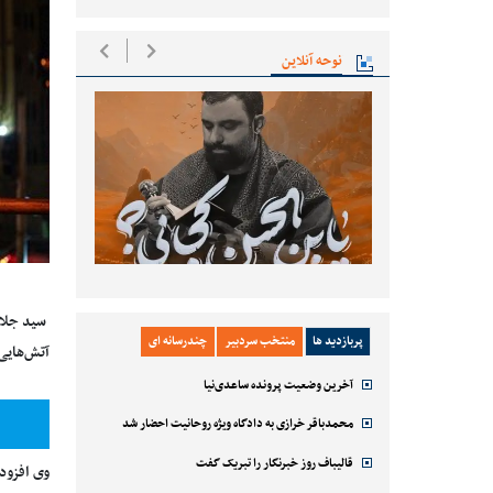
نوحه آنلاین
سید جلال
پربازدید ها
منتخب سردبیر
چندرسانه ای
آتش‌هایی
آخرین وضعیت پرونده ساعدی‌نیا
محمدباقر خرازی به دادگاه ویژه روحانیت احضار شد
قالیباف روز خبرنگار را تبریک گفت
وی افزود