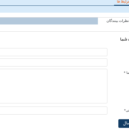
رتبط ها
نظرات بینندگان
 شما
ا *
تی*
سال