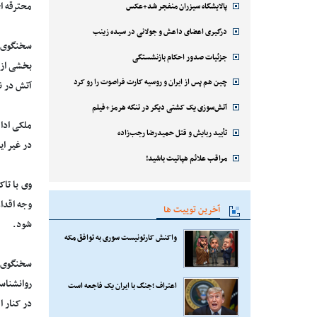
محترقه ای
پالایشگاه سیزران منفجر شد+عکس
درگیری اعضای داعش و جولانی در سیده زینب
سخنگوی س
جزئیات صدور احکام بازنشستگی
بخشی از 
چین هم پس از ایران و روسیه کارت فراصوت را رو کرد
آتش در ن
آتش‌سوزی یک کشتی دیگر در تنگه هرمز+فیلم
ملکی ادا
تأیید ربایش و قتل حمیدرضا رجب‌زاده
در غیر ا
مراقب علائم هپاتیت باشید!
وی با تا
وجه اقدا
آخرین توییت ها
شود.
واکنش کارتونیست سوری به توافق مکه
سخنگوی س
روانشناس
اعتراف ؛جنگ با ایران یک فاجعه است
در کنار ا