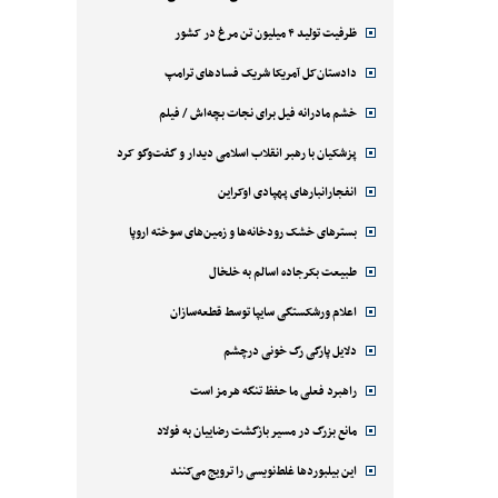
ظرفیت تولید ۴ میلیون تن مرغ در کشور
دادستان‌کل آمریکا شریک فسادهای ترامپ
خشم مادرانه فیل برای نجات بچه‌اش / فیلم
پزشکیان با رهبر انقلاب اسلامی دیدار و گفت‌وگو کرد
انفجارانبارهای پهپادی اوکراین
بسترهای خشک رودخانه‌ها و زمین‌های سوخته اروپا
طبیعت بکرجاده اسالم به خلخال
اعلام ورشکستگی سایپا توسط قطعه‌سازان
دلایل پارگی رگ خونی درچشم
راهبرد فعلی ما حفظ تنگه هرمز است
مانع بزرگ در مسیر بازگشت رضاییان به فولاد
این بیلبوردها غلط‌نویسی را ترویج می‌کنند