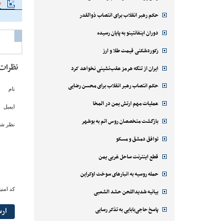
م
حکم رهبر انقلاب برای انتصاب ذوالقدر
دوران اینفانتینو به پایان رسیده
رکوردشکنی قیمت طلا و ارز
نظرات
ایران از تنگه هرمز عقب‌نشینی نخواهد کرد
حکم انتصاب رهبر انقلاب برای محسن رضایی
نام
عملیات مهم ارتش یمن در المخا
ایمیل
بازگشت متخصصان روس اتم به بوشهر
نظر شم
توافق دمشق و مسکو
قطع اینترنت ساحل غربی یمن
حمله روسیه به انبارهای سوخت اوکراین
کد امنی
بیانیه شدیداللحن حشد الشعبی
پاسخ حاجی‌بابایی به تذکر رسایی
ار