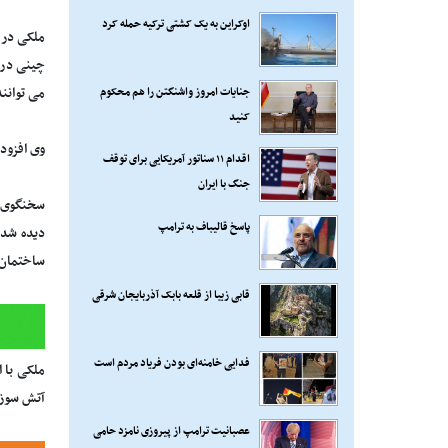
اوکراین به یک کشتی ترکیه حمله کرد
ملکی در 
چینی در 
جنایات امروز واشنگتن را هم محکوم
می توانند
کنید
وی افزود
اقدام ۱۱ سناتور آمریکایی برای توقف
جنگ با ایران
سخنگوی س
پاسخ قالیباف به ترامپ
دیده شده
ساختمان
قابی زیبا از قلعه بابک آذربایجان شرقی
فدایی خامنه‌ای بودن فریاد مردم است
آتش سوزی در 26 خانه مسکونی گزارش شد که این نشان دهنده بی توجهی ش
عصبانیت ترامپ از پیروزی نامزد حامی