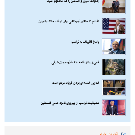
جنایات امروز واشنگتن را هم محکوم کنید
اقدام ۱۱ سناتور آمریکایی برای توقف جنگ با ایران
پاسخ قالیباف به ترامپ
قابی زیبا از قلعه بابک آذربایجان شرقی
فدایی خامنه‌ای بودن فریاد مردم است
عصبانیت ترامپ از پیروزی نامزد حامی فلسطین
آخرین اخبار