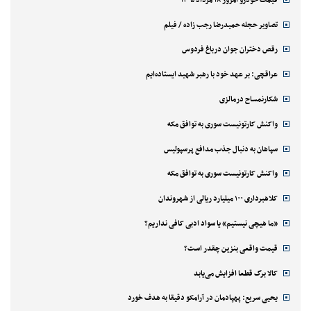
تصاویر حجله حمیدرضا رجب زاده / فیلم
رقص دختران جوان درباغ فردوس
عراقچی: بر عهد خود با رهبر شهید ایستاده‌ایم
شکارنمساح درمالزی
واکنش کارتونیست سوری به توافق مکه
سپاهان به دنبال جذب مدافع پرسپولیس
واکنش کارتونیست سوری به توافق مکه
کلاهبرداری ۱۰۰ میلیارد ریالی از شهروندان
«ما هیچی نیستیم» یا سواد ادبی کافی نداریم؟
قیمت واقعی بنزین چقدر است؟
کالا برگ قطعا افزایش می‌یابد
یحیی سریع: پهپادمان در آرامکو دقیقا به هدف خورد