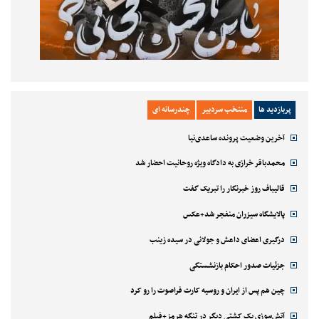
پربازدید ها
منتخب سردبیر
چندرسانه ای
آخرین وضعیت پرونده ساعدی‌نیا
محمدباقر خرازی به دادگاه ویژه روحانیت احضار شد
قالیباف روز خبرنگار را تبریک گفت
پالایشگاه سیزران منفجر شد+عکس
درگیری اعضای داعش و جولانی در سیده زینب
جزئیات صدور احکام بازنشستگی
چین هم پس از ایران و روسیه کارت فراصوت را رو کرد
آتش‌سوزی یک کشتی دیگر در تنگه هرمز+فیلم