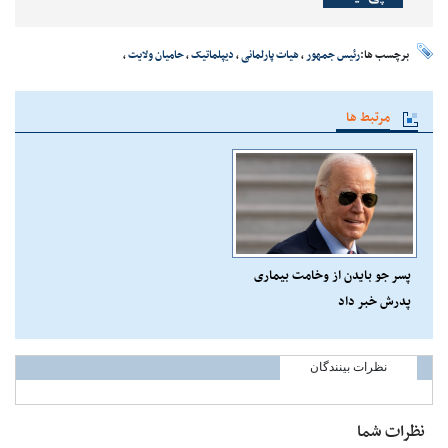
برچسب ها:
رئیس جمهور
،
هیات پارلمانی
،
دیپلماتیک
،
حامیان ولایت
،
مرتبط ها
پسر جو بایدن از وخامت بیماری
پدرش خبر داد
نظرات بینندگان
نظرات شما