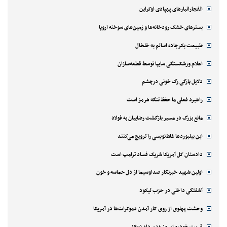
انفجارانبارهای پهپادی اوکراین
بسترهای خشک رودخانه‌ها و زمین‌های سوخته اروپا
طبیعت بکرجاده اسالم به خلخال
اعلام ورشکستگی سایپا توسط قطعه‌سازان
دلایل پارگی رگ خونی درچشم
راهبرد فعلی ما حفظ تنگه هرمز است
مانع بزرگ در مسیر بازگشت رضاییان به فولاد
این بیلبوردها غلط‌نویسی را ترویج می‌کنند
دادستان کل آمریکا شریک فساد ترامپ است
اولین شهید خبرنگار صداوسیما از دل حماسه و خون
آشفتگی داخلی در حزب لیکود
وحشت پهلوی از روی کار آمدن دموکرات‌ها در آمریکا
قیمت خودرو امروز ۱۸ مرداد ۱۴۰۵