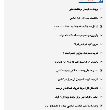
پرونده دلارهای برنگشته نفتی
مقاومت یمن؛ دو خیز اساسی
توافق سه جانبه مکه محکوم به شکست است
واریزی سود سهام عدالت تا هفته دولت
بنزین کجا دود می‌شود؟
هزینه تمام شده بنزین چقدراست ؟
تخفیف ۵۰ درصدی شهرداری به این دهک‌ها
بستن خیابان وحدت اسلامی وعربده کشی
ظرفیت تولید ۴ میلیون تن مرغ در کشور
دادستان‌کل آمریکا شریک فسادهای ترامپ
خشم مادرانه فیل برای نجات بچه‌اش / فیلم
پزشکیان با رهبر انقلاب اسلامی دیدار و گفت‌وگو کرد