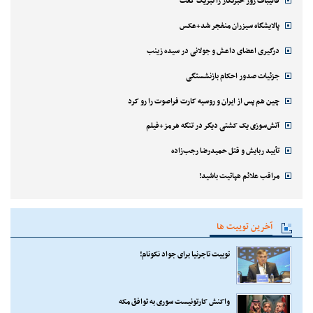
قالیباف روز خبرنگار را تبریک گفت
پالایشگاه سیزران منفجر شد+عکس
درگیری اعضای داعش و جولانی در سیده زینب
جزئیات صدور احکام بازنشستگی
چین هم پس از ایران و روسیه کارت فراصوت را رو کرد
آتش‌سوزی یک کشتی دیگر در تنگه هرمز+فیلم
تأیید ربایش و قتل حمیدرضا رجب‌زاده
مراقب علائم هپاتیت باشید!
آخرین توییت ها
توییت تاجرنیا برای جواد نکونام!
واکنش کارتونیست سوری به توافق مکه