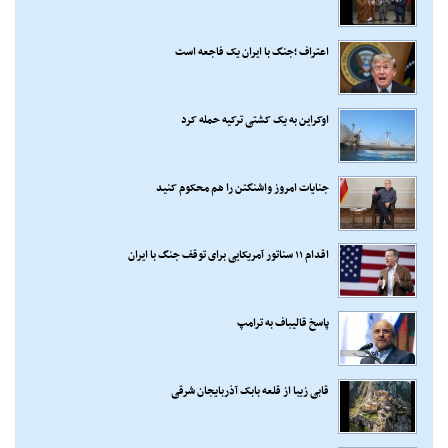
اعتراف ؛جنگ با ایران یک فاجعه است
اوکراین به یک کشتی ترکیه حمله کرد
جنایات امروز واشنگتن را هم محکوم کنید
اقدام ۱۱ سناتور آمریکایی برای توقف جنگ با ایران
پاسخ قالیباف به ترامپ
قابی زیبا از قلعه بابک آذربایجان شرقی