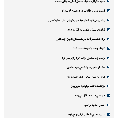
مصرف انواع دخانیات عامل اصلی سرطان‌هاست
قیمت سکه و طلا امروز دوشنبه ۱۹ مرداد
پیام رئیس قوه قضائیه به دبیر شورای عالی امنیت ملی
فیلم/ بریتیش کلمبیا در آتش و دود
پرداخت معوقات بازنشستگان تامین اجتماعی
نکونام مافیا را سربه‌نیست کرد
ترامپ یک مشاور ارشد خود را برکنار کرد
هشدار «امیر جهانشاهی» به دشمن
عراق به دنبال مجوز عبور نفتکش‌ها
بازگشت «قند پهلو» به تلویزیون
خاموشی‌ها به حداقل می‌رسد
ادعای جدید ترامپ
مشهد چشم انتظار زائران امام رئوف