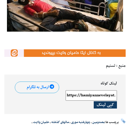
منبع : تسنیم
لینک کوتاه
ارسال به تلگرام
کپی لینک
برچسب ها:
مصدومین
،
چهارشنبه سوری
،
سالهای گذشته
،
حامیان ولایت
،