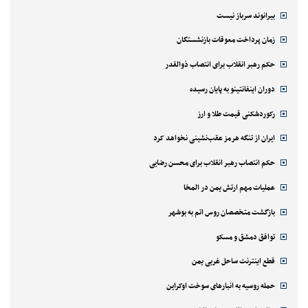
بیرانوند سرباز نیست
زمان پرداخت معوقات بازنشستگان
حکم رهبر انقلاب برای انتصاب ذوالقدر
دوران اینفانتینو به پایان رسیده
رکوردشکنی قیمت طلا و ارز
ایران از تنگه هرمز عقب‌نشینی نخواهد کرد
حکم انتصاب رهبر انقلاب برای محسن رضایی
عملیات مهم ارتش یمن در المخا
بازگشت متخصصان روس اتم به بوشهر
توافق دمشق و مسکو
قطع اینترنت ساحل غربی یمن
حمله روسیه به انبارهای سوخت اوکراین