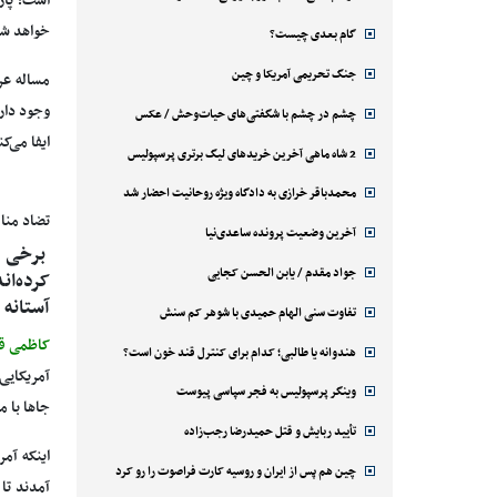
است؛ پارل
خواهد ش
گام بعدی چیست؟
جنگ تحریمی آمریکا و چین
مساله عر
وجود دار
چشم در چشم با شگفتی‌های حیات‌وحش / عکس
ایفا می‌کن
2 شاه ماهی آخرین خریدهای لیگ برتری پرسپولیس
محمدباقر خرازی به دادگاه ویژه روحانیت احضار شد
تضاد منا
آخرین وضعیت پرونده ساعدی‌نیا
برخی از
جواد مقدم / یابن الحسن کجایی
کرده‌ان
آستانه
تفاوت سنی الهام حمیدی با شوهر کم سنش
کاظمی ق
هندوانه یا طالبی؛ کدام‌ برای کنترل قند خون است؟
آمریکایی‌
وینگر پرسپولیس به فجر سپاسی پیوست
جاها با م
تأیید ربایش و قتل حمیدرضا رجب‌زاده
اینکه آمر
چین هم پس از ایران و روسیه کارت فراصوت را رو کرد
آمدند تا