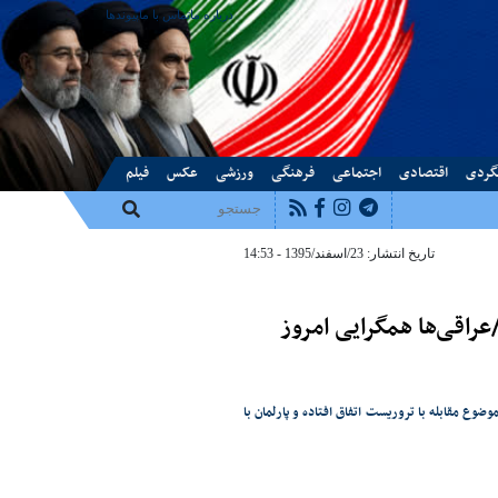
درباره ما
تماس با ما
پیوندها
گردی
اقتصادی
اجتماعی
فرهنگی
ورزشی
عکس
فیلم
تاریخ انتشار: 23/اسفند/1395 - 14:53
ده‌اند/عراقی‌ها همگرایی امروز
 مقابله با تروریست اتفاق افتاده و پارلمان با