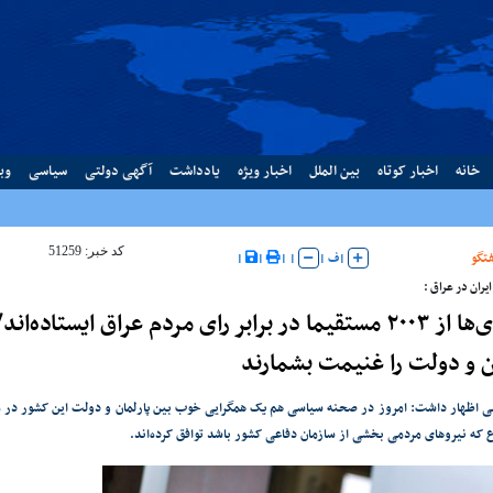
خانه
اخبار کوتاه
بین الملل
اخبار ویژه
یادداشت
آگهی دولتی
سیاسی
وب
کد خبر: 51259
تگو
|
ف
|
|
|
|
|
یران در عراق :
سعودی‌ها از ۲۰۰۳ مستقیما در برابر رای مردم عراق ایستا
ن و دولت را غنیمت بشمارند
 اظهار داشت: امروز در صحنه سیاسی هم یک همگرایی خوب بین پارلمان و دولت این کشور در موضوع
 که نیروهای مردمی بخشی از سازمان دفاعی کشور باشد توافق کرده‌اند.