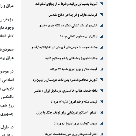
آمریکا پشتیبانی بی‌قید و شرط ما از پهلوی تمام شد
عراق و را
فرمانده عارف و فراجناحی دفاع مقدس
مهمترین و
آتش‌سوزی یک کشتی دیگر در تنگه هرمز+فیلم
وجود دار
کنار اتفا
ارزان‌ترین سواری داخلی چند؟
مشاهده مجدد خرس‌های قهوه‌ای در اشترانکوه /فیلم
عراق بودن
جنایات امروز واشنگتن را هم محکوم کنید
قیمت دلار و یورو امروز شنبه ۱۷ مرداد
در موضوع
اسلامی ا
آموزش محاصره‌شکنی؛ یمن نفت عربستان را زمین زد
تاریخی د
نقطه ضعف عقاب خاکستری در مقابل ایران + عکس
بالعکس د
قیمت سکه و طلا امروز شنبه ۱۷ مرداد
روز همبس
اقدام ۱۱ سناتور آمریکایی برای توقف جنگ با ایران
جمهوری ا
قیمت گوشت قرمز امروز 17 مرداد
در طرف مق
اعتراف خبرنگار بی‌بی‌سی به شکست آمریکا