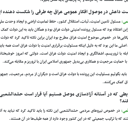
ن کننده هستند که چه دولت و چه پارلمانی باید شکل بگیرد.
ت داعش در موصول افکار عمومی عراق چه طرفی را شکست دهنده ای
می:
مسئول تامین امنیت، ثبات، استقلال کشور، حفظ تمامیت اراضی و ایجاد وحدت مل
براین اعتقاد بود که مسئول پرونده امنیتی دولت عراق بود و همگان باید به این دولت کم
ریکایی‌ها در خصوص موضوع امنیت عراق مطرح بود ایران براین نکته تاکید کرد که دولت ع
 اصلی ما این بود که به دلیل اینکه مسئولیت برقراری امنیت با دولت عراق است همه با
بله با تروریسم، اشغالگری و ایجاد امنیت دولت عراق است، دولتی که امروز خوشبختانه
ا حمایت مرجعیت و همکاری بی‌بدیل جمهوری اسلامی ایران با تروریزم مقابله می‌کند.
 باید بگوئیم مسئولیت این پرونده با دولت عراق است و دیگران از مردم، مرجعیت، جمهور
ق کمک می‌کنند.
یطی که در آستانه آزادسازی موصل هستیم آیا قرار است حشدالشعبی
ند؟
می:
در خصوص نیروهای مردمی حشدالشعبی این نکته را باید تاکید کرد که نباید به آنه
ند که با ترکیب جمعیتی که در این کشور وجود دارد از همه طیف‌ها در آن هستند.