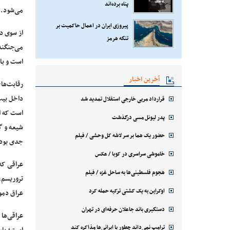
پناه برده‌اند
می‌شود.
پیروزی ایران در اعمال حاکمیت بر
از سوی دی
تنگه هرمز
می‌جنگند 
است و با
آخرین اخبار
رقابت‌ها
داخل بیت
قرارداد مربی خارجی استقلال تمدید شد
پدر لیونل مسی درگذشت
شیعه و گر
حضور یک هما بر سر لاشه‌ کل وحشی / فیلم
جدی بود ا
خاموشی سراسری در کوبا / عکس
هجوم فلسطینی‌ها به ساحل غزه / فیلم
تروریسم،
اوکراین به یک کشتی ترکیه حمله کرد
عراق دمو
دستگیری باند جاعلان حرفه‌ای در تهران
عراقی‌ها
ترامپ نمی‌داند چطور با ایرانی‌ها مذاکره کند