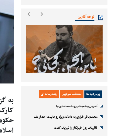
نوحه آنلاین
پربازدید ها
منتخب سردبیر
چندرسانه ای
به گز
آخرین وضعیت پرونده ساعدی‌نیا
کارکش
محمدباقر خرازی به دادگاه ویژه روحانیت احضار شد
حکوم
اسلام
قالیباف روز خبرنگار را تبریک گفت