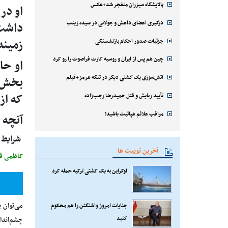
پالایشگاه سیزران منفجر شد+عکس
او در
درگیری اعضای داعش و جولانی در سیده زینب
داشت 
زمینه
جزئیات صدور احکام بازنشستگی
چین هم پس از ایران و روسیه کارت فراصوت را رو کرد
او حا
آتش‌سوزی یک کشتی دیگر در تنگه هرمز+فیلم
بخش ق
که از
تأیید ربایش و قتل حمیدرضا رجب‌زاده
مراقب علائم هپاتیت باشید!
آنچه 
شرایط س
آخرین توییت ها
کاظمی ق
اوکراین به یک کشتی ترکیه حمله کرد
می‌توان 
جنایات امروز واشنگتن را هم محکوم
کنید
چشم‌انداز