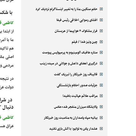
عراق تعیی
حکم سنگین، متا را به تغییر اینستاگرام نزدیک کرد
با شکس
افشای رسوایی اخلاقی رئیس فیفا
کاظمی ق
فرار مشکوک ۴ هواپیما از عربستان
از ابتدا 
ما با آم
چین ونیز شد! / فیلم
هم تاکید
ستاره هافبک آلومینیوم به پرسپولیس پیوست
اصلی مقا
درگیری اعضای داعش و جولانی در سیده زینب
مردمی و ب
قالیباف روز خبرنگار را تبریک گفت
در نتیجه
جزئیات صدور احکام بازنشستگی
دولت عرا
مراقب علائم هپاتیت باشید!
در شرا
دنبال ک
پالایشگاه سیزران منفجر شد+عکس
کاظمی ق
بیانیه سپاه پاسداران به مناسبت روز خبرنگار
عراق هست
هشدار پکن به توکیو: با آتش بازی نکنید