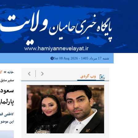
شنبه 17 مرداد 1405 - Sat 08 Aug 2026
خانه
گف
وب گردی
سفیر سابق ا
پارلما
کاظمی قمی
این موضوع