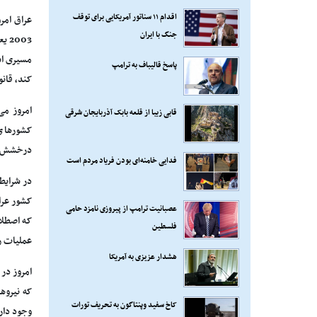
اقدام ۱۱ سناتور آمریکایی برای توقف
عراق امر
جنگ با ایران
003
مسیری اس
پاسخ قالیباف به ترامپ
کند، قان
امروز می
قابی زیبا از قلعه بابک آذربایجان شرقی
کشورهای 
درخشش ای
فدایی خامنه‌ای بودن فریاد مردم است
در شرایط
عصبانیت ترامپ از پیروزی نامزد حامی
که اصطلا
فلسطین
عملیات ر
هشدار عزیزی به آمریکا
امروز در
که نیروه
کاخ سفید وپنتاگون به تحریف تورات
وجود دار