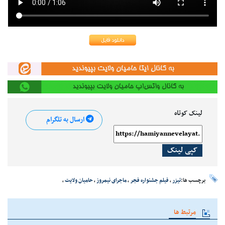
لینک کوتاه
ارسال به تلگرام
کپی لینک
برچسب ها:
تیزر
،
فیلم جشنواره فجر
،
ماجرای نیمروز
،
حامیان ولایت
،
مرتبط ها