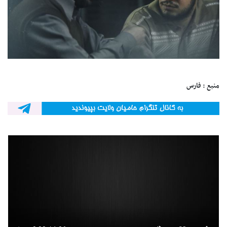
منبع : فارس