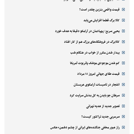
قیمت واقعی بنزین چقدر است؟
کالا برگ قطعا افزایش می‌یابد
یحیی سریع: پهپادمان در آرامکو دقیقا به هدف خورد
کالابرگ در فروشگاه‌های بزرگ هم از کار افتاد
بیدار شدن مکرر از خواب در هنگام شب
کم شدن موجودی موشک پاتریوت آمریکا
قیمت طلای جهانی امروز ۱۸ مرداد
انفجار در تاسیسات آرامکوی عربستان
سرطان جو بایدن به کل بدنش سرایت کرد
تصویر جدید از هدیه تهرانی
سرمربی جدید تراکتور کیست؟
راز عبور مخفی جنگنده‌های ایرانی از چشم دشمن+عکس