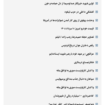
اولین شهید خبرنگار صداوسیما از دل حماسه و خون
آشفتگی داخلی در حزب لیکود
وحشت پهلوی از روی کار آمدن دموکرات‌ها در آمریکا
قیمت خودرو امروز ۱۸ مرداد ۱۴۰۵
تصاویر حجله حمیدرضا رجب زاده / فیلم
رقص دختران جوان درباغ فردوس
عراقچی: بر عهد خود با رهبر شهید ایستاده‌ایم
شکارنمساح درمالزی
واکنش کارتونیست سوری به توافق مکه
سپاهان به دنبال جذب مدافع پرسپولیس
واکنش کارتونیست سوری به توافق مکه
کلاهبرداری ۱۰۰ میلیارد ریالی از شهروندان
«ما هیچی نیستیم» یا سواد ادبی کافی نداریم؟