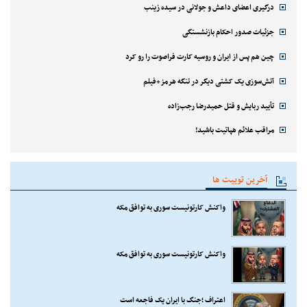
درگیری اعضای داعش و جولانی در سیده زینب
جزئیات صدور احکام بازنشستگی
چین هم پس از ایران و روسیه کارت فراصوت را رو کرد
آتش‌سوزی یک کشتی دیگر در تنگه هرمز+فیلم
تأیید ربایش و قتل حمیدرضا رجب‌زاده
مراقب علائم هپاتیت باشید!
آخرین توییت ها
واکنش کارتونیست سوری به توافق مکه
واکنش کارتونیست سوری به توافق مکه
اعتراف ؛جنگ با ایران یک فاجعه است