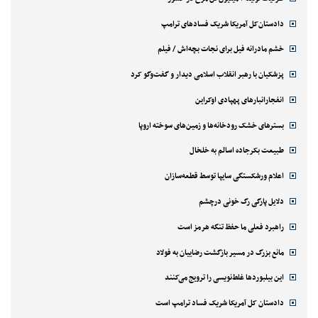
دادستان‌کل آمریکا شریک فسادهای ترامپ
خشم مادرانه فیل برای نجات بچه‌اش / فیلم
پزشکیان با رهبر انقلاب اسلامی دیدار و گفت‌وگو کرد
انفجارانبارهای پهپادی اوکراین
بسترهای خشک رودخانه‌ها و زمین‌های سوخته اروپا
طبیعت بکرجاده اسالم به خلخال
اعلام ورشکستگی سایپا توسط قطعه‌سازان
دلایل پارگی رگ خونی درچشم
راهبرد فعلی ما حفظ تنگه هرمز است
مانع بزرگ در مسیر بازگشت رضاییان به فولاد
این بیلبوردها غلط‌نویسی را ترویج می‌کنند
دادستان کل آمریکا شریک فساد ترامپ است