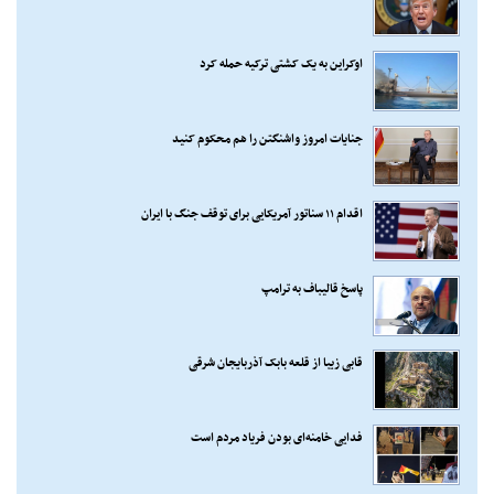
اوکراین به یک کشتی ترکیه حمله کرد
جنایات امروز واشنگتن را هم محکوم کنید
اقدام ۱۱ سناتور آمریکایی برای توقف جنگ با ایران
پاسخ قالیباف به ترامپ
قابی زیبا از قلعه بابک آذربایجان شرقی
فدایی خامنه‌ای بودن فریاد مردم است