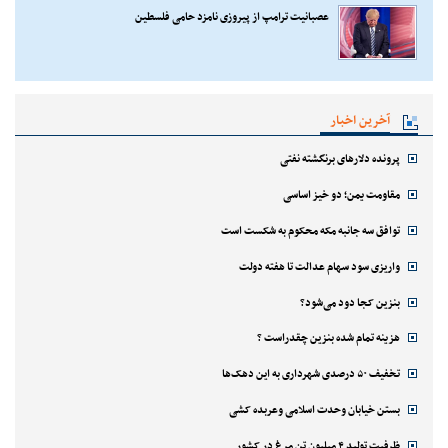
عصبانیت ترامپ از پیروزی نامزد حامی فلسطین
آخرین اخبار
پرونده دلارهای برنگشته نفتی
مقاومت یمن؛ دو خیز اساسی
توافق سه جانبه مکه محکوم به شکست است
واریزی سود سهام عدالت تا هفته دولت
بنزین کجا دود می‌شود؟
هزینه تمام شده بنزین چقدراست ؟
تخفیف ۵۰ درصدی شهرداری به این دهک‌ها
بستن خیابان وحدت اسلامی وعربده کشی
ظرفیت تولید ۴ میلیون تن مرغ در کشور