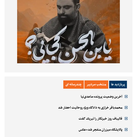
پربازدید ها
منتخب سردبیر
چندرسانه ای
آخرین وضعیت پرونده ساعدی‌نیا
محمدباقر خرازی به دادگاه ویژه روحانیت احضار شد
قالیباف روز خبرنگار را تبریک گفت
پالایشگاه سیزران منفجر شد+عکس