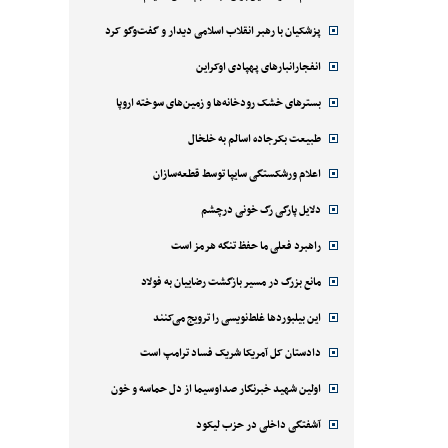
پزشکیان با رهبر انقلاب اسلامی دیدار و گفت‌وگو کرد
انفجارانبارهای پهپادی اوکراین
بسترهای خشک رودخانه‌ها و زمین‌های سوخته اروپا
طبیعت بکرجاده اسالم به خلخال
اعلام ورشکستگی سایپا توسط قطعه‌سازان
دلایل پارگی رگ خونی درچشم
راهبرد فعلی ما حفظ تنگه هرمز است
مانع بزرگ در مسیر بازگشت رضاییان به فولاد
این بیلبوردها غلط‌نویسی را ترویج می‌کنند
دادستان کل آمریکا شریک فساد ترامپ است
اولین شهید خبرنگار صداوسیما از دل حماسه و خون
آشفتگی داخلی در حزب لیکود