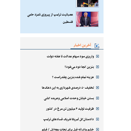
عصبانیت ترامپ از پیروزی نامزد حامی
فلسطین
آخرین اخبار
واریزی سود سهام عدالت تا هفته دولت
بنزین کجا دود می‌شود؟
هزینه تمام شده بنزین چقدراست ؟
تخفیف ۵۰ درصدی شهرداری به این دهک‌ها
بستن خیابان وحدت اسلامی وعربده کشی
ظرفیت تولید ۴ میلیون تن مرغ در کشور
دادستان‌کل آمریکا شریک فسادهای ترامپ
خشم مادرانه فیل برای نجات بچه‌اش / فیلم