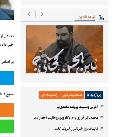
نوحه آنلاین
خبر داد 
بر اساس ا
منبع : خ
پربازدید ها
منتخب سردبیر
چندرسانه ای
آخرین وضعیت پرونده ساعدی‌نیا
محمدباقر خرازی به دادگاه ویژه روحانیت احضار شد
قالیباف روز خبرنگار را تبریک گفت