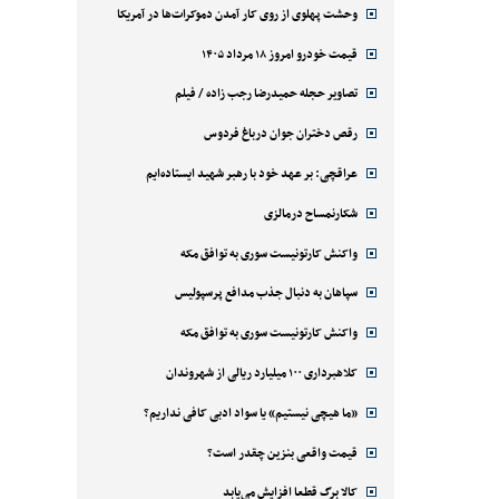
وحشت پهلوی از روی کار آمدن دموکرات‌ها در آمریکا
قیمت خودرو امروز ۱۸ مرداد ۱۴۰۵
تصاویر حجله حمیدرضا رجب زاده / فیلم
رقص دختران جوان درباغ فردوس
عراقچی: بر عهد خود با رهبر شهید ایستاده‌ایم
شکارنمساح درمالزی
واکنش کارتونیست سوری به توافق مکه
سپاهان به دنبال جذب مدافع پرسپولیس
واکنش کارتونیست سوری به توافق مکه
کلاهبرداری ۱۰۰ میلیارد ریالی از شهروندان
«ما هیچی نیستیم» یا سواد ادبی کافی نداریم؟
قیمت واقعی بنزین چقدر است؟
کالا برگ قطعا افزایش می‌یابد