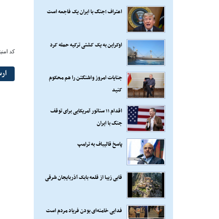
اعتراف ؛جنگ با ایران یک فاجعه است
اوکراین به یک کشتی ترکیه حمله کرد
کد امنی
ار
جنایات امروز واشنگتن را هم محکوم
کنید
اقدام ۱۱ سناتور آمریکایی برای توقف
جنگ با ایران
پاسخ قالیباف به ترامپ
قابی زیبا از قلعه بابک آذربایجان شرقی
فدایی خامنه‌ای بودن فریاد مردم است