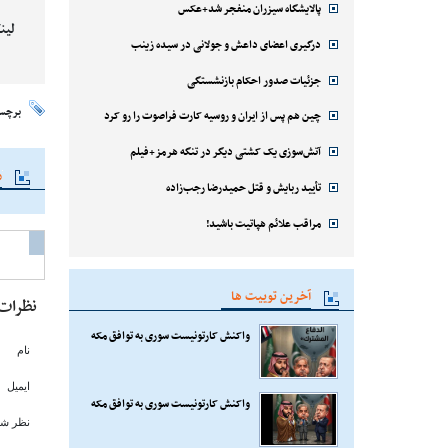
پالایشگاه سیزران منفجر شد+عکس
لین
درگیری اعضای داعش و جولانی در سیده زینب
جزئیات صدور احکام بازنشستگی
برچس
چین هم پس از ایران و روسیه کارت فراصوت را رو کرد
آتش‌سوزی یک کشتی دیگر در تنگه هرمز+فیلم
م
تأیید ربایش و قتل حمیدرضا رجب‌زاده
مراقب علائم هپاتیت باشید!
آخرین توییت ها
نظرات
واکنش کارتونیست سوری به توافق مکه
نام
ایمیل
واکنش کارتونیست سوری به توافق مکه
نظر شم