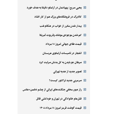
یحیی سریع: پهپادمان در آرامکو دقیقا به هدف خورد
کالابرگ در فروشگاه‌های بزرگ هم از کار افتاد
بیدار شدن مکرر از خواب در هنگام شب
کم شدن موجودی موشک پاتریوت آمریکا
قیمت طلای جهانی امروز ۱۸ مرداد
انفجار در تاسیسات آرامکوی عربستان
سرطان جو بایدن به کل بدنش سرایت کرد
تصویر جدید از هدیه تهرانی
سرمربی جدید تراکتور کیست؟
راز عبور مخفی جنگنده‌های ایرانی از چشم دشمن+عکس
قتل‌‌عام خانوادگی در تهران و خودکشی قاتل
قیمت گوشت قرمز امروز ۱۸ مرداد ۱۴۰۵