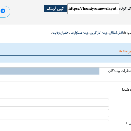
کپی لینک
ک کوتاه
ا
ب ها:
آتش نشانان
،
بیمه کارآفرین
،
بیمه مسئولیت
،
حامیان ولایت
،
رتبط ها
نظرات بینندگان
 شما
ا *