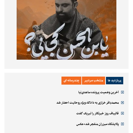
پربازدید ها
منتخب سردبیر
چندرسانه ای
آخرین وضعیت پرونده ساعدی‌نیا
محمدباقر خرازی به دادگاه ویژه روحانیت احضار شد
قالیباف روز خبرنگار را تبریک گفت
پالایشگاه سیزران منفجر شد+عکس