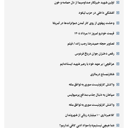
اولین شهید خبرنگار صداوسیما از دل حماسه و خون
آشفتگی داخلی در حزب لیکود
وحشت پهلوی از روی کار آمدن دموکرات‌ها در آمریکا
قیمت خودرو امروز ۱۸ مرداد ۱۴۰۵
تصاویر حجله حمیدرضا رجب زاده / فیلم
رقص دختران جوان درباغ فردوس
عراقچی: بر عهد خود با رهبر شهید ایستاده‌ایم
شکارنمساح درمالزی
واکنش کارتونیست سوری به توافق مکه
سپاهان به دنبال جذب مدافع پرسپولیس
واکنش کارتونیست سوری به توافق مکه
کلاهبرداری ۱۰۰ میلیارد ریالی از شهروندان
«ما هیچی نیستیم» یا سواد ادبی کافی نداریم؟