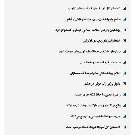
دادستان‌کل آمریکا شریک فسادهای ترامپ
خشم مادرانه فیل برای نجات بچه‌اش / فیلم
پزشکیان با رهبر انقلاب اسلامی دیدار و گفت‌وگو کرد
انفجارانبارهای پهپادی اوکراین
بسترهای خشک رودخانه‌ها و زمین‌های سوخته اروپا
طبیعت بکرجاده اسالم به خلخال
اعلام ورشکستگی سایپا توسط قطعه‌سازان
دلایل پارگی رگ خونی درچشم
راهبرد فعلی ما حفظ تنگه هرمز است
مانع بزرگ در مسیر بازگشت رضاییان به فولاد
این بیلبوردها غلط‌نویسی را ترویج می‌کنند
دادستان کل آمریکا شریک فساد ترامپ است