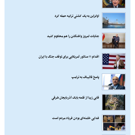
اوکراین به یک کشتی ترکیه حمله کرد
جنایات امروز واشنگتن را هم محکوم کنید
اقدام ۱۱ سناتور آمریکایی برای توقف جنگ با ایران
پاسخ قالیباف به ترامپ
قابی زیبا از قلعه بابک آذربایجان شرقی
فدایی خامنه‌ای بودن فریاد مردم است