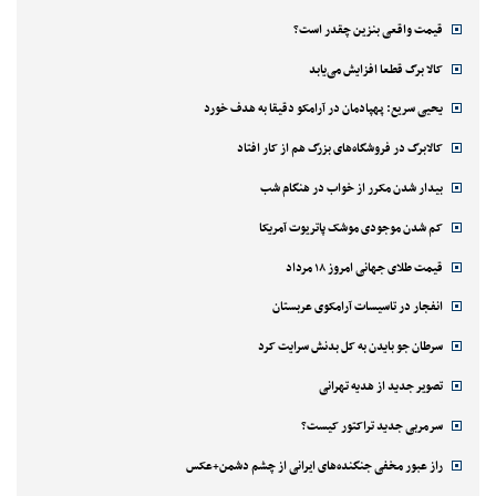
قیمت واقعی بنزین چقدر است؟
کالا برگ قطعا افزایش می‌یابد
یحیی سریع: پهپادمان در آرامکو دقیقا به هدف خورد
کالابرگ در فروشگاه‌های بزرگ هم از کار افتاد
بیدار شدن مکرر از خواب در هنگام شب
کم شدن موجودی موشک پاتریوت آمریکا
قیمت طلای جهانی امروز ۱۸ مرداد
انفجار در تاسیسات آرامکوی عربستان
سرطان جو بایدن به کل بدنش سرایت کرد
تصویر جدید از هدیه تهرانی
سرمربی جدید تراکتور کیست؟
راز عبور مخفی جنگنده‌های ایرانی از چشم دشمن+عکس