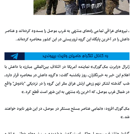
، نیروهای عراقی تمامی راه‌های منتهی به غرب موصل را مسدود کرده‌اند و عناصر
داعش را در آخرین پایگاه این گروه تروریستی در این کشور محاصره کرده‌اند.
ژنرال «رابرت مک‌گورک» نماینده آمریکا در ائتلاف بین‌المللی مبارزه با داعش با
اعلام این خبر به خبرنگاران، روز یکشنبه گفت: «گروه داعش در محاصره قرار دارد،
شب گذشته لشکر نهم زرهی ارتش عراق مقر این گروه را در نزدیکی "بادوش" واقع
در شمال غرب موصل، که آخرین راه منتهی به این شهر است قطع کرد.»
مک‌گورک افزود: «تمامی عناصر مسلح مستقر در موصل، در این شهر نابود خواهند
شد.»
گزارش‌ها از غرب موصل حاکی است که نبرد شدیدی بین نیروهای دولتی عراق و