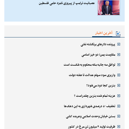
عصبانیت ترامپ از پیروزی نامزد حامی فلسطین
آخرین اخبار
پرونده دلارهای برنگشته نفتی
مقاومت یمن؛ دو خیز اساسی
توافق سه جانبه مکه محکوم به شکست است
واریزی سود سهام عدالت تا هفته دولت
بنزین کجا دود می‌شود؟
هزینه تمام شده بنزین چقدراست ؟
تخفیف ۵۰ درصدی شهرداری به این دهک‌ها
بستن خیابان وحدت اسلامی وعربده کشی
ظرفیت تولید ۴ میلیون تن مرغ در کشور