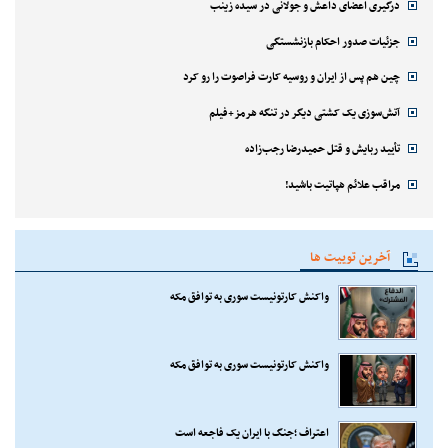
درگیری اعضای داعش و جولانی در سیده زینب
جزئیات صدور احکام بازنشستگی
چین هم پس از ایران و روسیه کارت فراصوت را رو کرد
آتش‌سوزی یک کشتی دیگر در تنگه هرمز+فیلم
تأیید ربایش و قتل حمیدرضا رجب‌زاده
مراقب علائم هپاتیت باشید!
آخرین توییت ها
واکنش کارتونیست سوری به توافق مکه
واکنش کارتونیست سوری به توافق مکه
اعتراف ؛جنگ با ایران یک فاجعه است