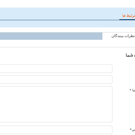
رتبط ها
نظرات بینندگان
 شما
ا *
تی*