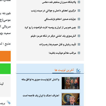
شتاب انجام بپذیرد؛ ا
پالایشگاه سیزران منفجر شد+عکس
درگیری اعضای داعش و جولانی در سیده زینب
جزئیات صدور احکام بازنشستگی
چین هم پس از ایران و روسیه کارت فراصوت را رو کرد
سعید بهمن
آتش‌سوزی یک کشتی دیگر در تنگه هرمز+فیلم
منبع : ت
تأیید ربایش و قتل حمیدرضا رجب‌زاده
مراقب علائم هپاتیت باشید!
آخرین توییت ها
واکنش کارتونیست سوری به توافق مکه
لین
اعتراف ؛جنگ با ایران یک فاجعه است
برچس