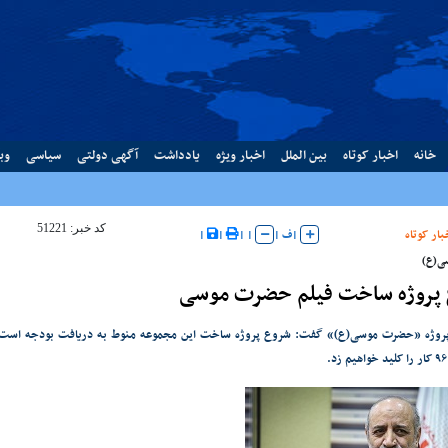
خانه
اخبار کوتاه
بین الملل
اخبار ویژه
یادداشت
آگهی دولتی
سیاسی
وب
کد خبر: 51221
بار کوتاه
|
ف
|
|
|
|
|
ی(ع)
پروژه ساخت فیلم حضرت موسی
 پروژه «حضرت موسی(ع)» گفت: شروع پروژه ساخت این مجموعه منوط به دریافت بودجه اس