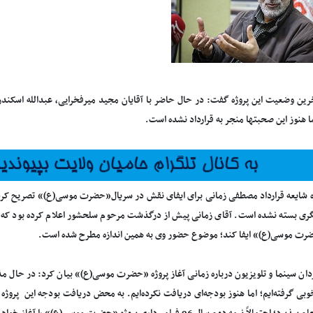
خرین وضعیت این پروژه گفت: در حال حاضر با آقایان مجید میرفخرایی، عبدالله اسکن
ا هنوز این صحبتها منجر به قرارداد نشده است.
ه شایعه قرارداد مصطفی زمانی برای ایفای نقش در سریال«حضرت موسی(ع)» تصریح کرد: 
گری بسته نشده است. آقای زمانی پیش از درگذشت مرحوم سلحشور اعلام کرده بود که
رت موسی(ع)» ایفا کند؛ موضوع حضور وی به همین اندازه مطرح شده است.
ردان سینما و تلویزیون درباره زمانی آغاز پروژه «حضرت موسی(ع)» بیان کرد: در حال مذ
بی گرفته‌ایم؛ اما هنوز بودجه‌ای دریافت نکرده‌ایم. به محض دریافت بودجه این پروژه ر