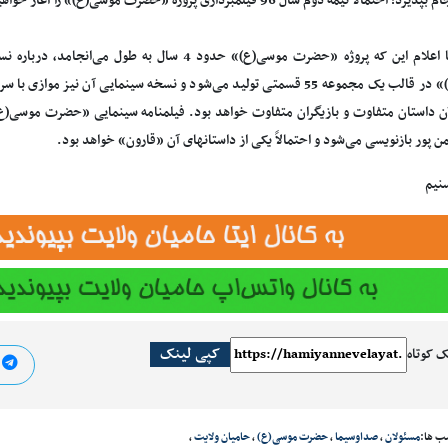
حتمالاً نیمه دوم سال 96 فیلمبرداری پروژه «حضرت موسی(ع)» را آغاز خواهیم کرد.
شورجه با اعلام این که پروژه «حضرت موسی(ع)» حدود 4 سا
موسی(ع)» در قالب یک مجموعه 55 قسمتی تولید می‌شود و نسخه سینمایی آن نیز
 پور بازنویسی می‌شود و احتمالاً یکی از داستانهای آن «قارون» خواهد بود.
سنیم
کپی لینک
ک کوتاه
ا
ب ها:
مسئولان
،
صدا‌وسیما
،
حضرت موسی(ع)
،
حامیان ولایت
،