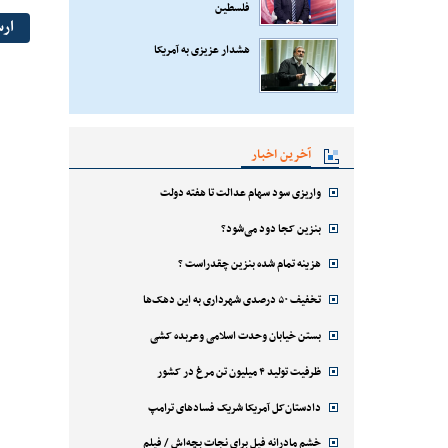
فلسطین
ار
هشدار عزیزی به آمریکا
آخرین اخبار
واریزی سود سهام عدالت تا هفته دولت
بنزین کجا دود می‌شود؟
هزینه تمام شده بنزین چقدراست ؟
تخفیف ۵۰ درصدی شهرداری به این دهک‌ها
بستن خیابان وحدت اسلامی وعربده کشی
ظرفیت تولید ۴ میلیون تن مرغ در کشور
دادستان‌کل آمریکا شریک فسادهای ترامپ
خشم مادرانه فیل برای نجات بچه‌اش / فیلم