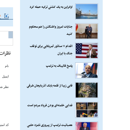
اوکراین به یک کشتی ترکیه حمله کرد
م
جنایات امروز واشنگتن را هم محکوم
کنید
اقدام ۱۱ سناتور آمریکایی برای توقف
نظرات
جنگ با ایران
پاسخ قالیباف به ترامپ
نام
ایمیل
قابی زیبا از قلعه بابک آذربایجان شرقی
نظر شم
فدایی خامنه‌ای بودن فریاد مردم است
عصبانیت ترامپ از پیروزی نامزد حامی
کد امنی