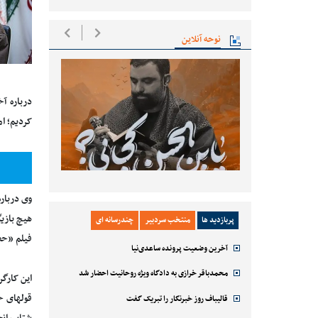
نوحه آنلاین
درباره آ
کردیم؛ ام
وی دربار
هیچ بازی
پربازدید ها
منتخب سردبیر
چندرسانه ای
فیلم «حض
آخرین وضعیت پرونده ساعدی‌نیا
محمدباقر خرازی به دادگاه ویژه روحانیت احضار شد
این کارگ
قولهای خو
قالیباف روز خبرنگار را تبریک گفت