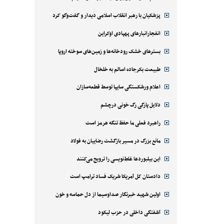
پزشکیان با رهبر انقلاب اسلامی دیدار و گفت‌وگو کرد
انفجارانبارهای پهپادی اوکراین
بسترهای خشک رودخانه‌ها و زمین‌های سوخته اروپا
طبیعت بکرجاده اسالم به خلخال
اعلام ورشکستگی سایپا توسط قطعه‌سازان
دلایل پارگی رگ خونی درچشم
راهبرد فعلی ما حفظ تنگه هرمز است
مانع بزرگ در مسیر بازگشت رضاییان به فولاد
این بیلبوردها غلط‌نویسی را ترویج می‌کنند
دادستان کل آمریکا شریک فساد ترامپ است
اولین شهید خبرنگار صداوسیما از دل حماسه و خون
آشفتگی داخلی در حزب لیکود