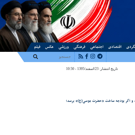
درباره ما
تماس با ما
پیوندها
گردی
اقتصادی
اجتماعی
فرهنگی
ورزشی
عکس
فیلم
تاریخ انتشار: 23/اسفند/1395 - 10:50
ت و اگر بودجه ساخت «حضرت موسی(ع)» برسد؛