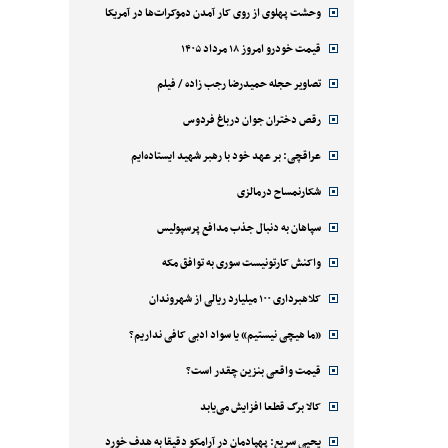
وحشت پهلوی از روی کار آمدن دموکرات‌ها در آمریکا
قیمت خودرو امروز ۱۸ مرداد ۱۴۰۵
تصاویر حجله حمیدرضا رجب زاده / فیلم
رقص دختران جوان درباغ فردوس
عراقچی: بر عهد خود با رهبر شهید ایستاده‌ایم
شکارنمساح درمالزی
سپاهان به دنبال جذب مدافع پرسپولیس
واکنش کارتونیست سوری به توافق مکه
کلاهبرداری ۱۰۰ میلیارد ریالی از شهروندان
«ما هیچی نیستیم» یا سواد ادبی کافی نداریم؟
قیمت واقعی بنزین چقدر است؟
کالا برگ قطعا افزایش می‌یابد
یحیی سریع: پهپادمان در آرامکو دقیقا به هدف خورد