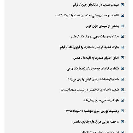
سیلاب شدید در شانگهای چین / فیلم
انتصاب محسن رضایی به دبیری شعام را تبریک گفت
بخشی از سیمای کهن کویر
جشنواره میراث بومی در مکزیک / عکس
تگرگ شدید در امارات شترها را فراری داد / فیلم
ادای احترام هندوها به الهه‌ها / عکس
شکار برق‌آسای جوجه اردک توسط یک ماهی
شاه چگونه هشدارهای گرانی را پس می‌زد؟
شهید ۹ ساله‌ای که نامش در لیست شهدا نیست
بازیکن نساجی سرخ پوش شد
وضعیت بورس امروز دوشنبه ۱۹ مرداد ۱۴۰۵
۸ حمله هوایی عراق علیه بقایای داعش
توییت تاجرنیا برای جواد نکونام!