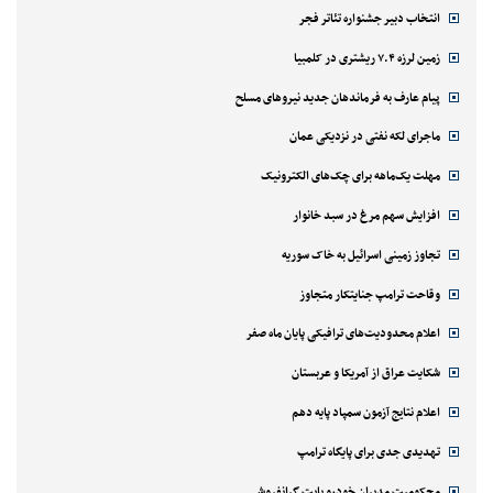
انتخاب دبیر جشنواره تئاتر فجر
زمین لرزه ۷.۴ ریشتری در کلمبیا
پیام عارف به فرماندهان جدید نیروهای مسلح
ماجرای لکه نفتی در نزدیکی عمان
مهلت یک‌ماهه برای چک‌های الکترونیک
افزایش سهم مرغ در سبد خانوار
تجاوز زمینی اسرائیل به خاک سوریه
وقاحت ترامپ جنایتکار متجاوز
اعلام محدودیت‌های ترافیکی پایان ماه صفر
شکایت عراق از آمریکا و عربستان
اعلام نتایج آزمون سمپاد پایه دهم
تهدیدی جدی برای پایگاه ترامپ
محکومیت مدیران خودرو بابت گرانفروشی