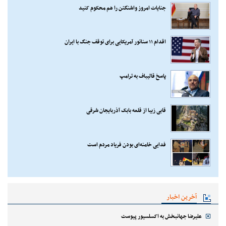
جنایات امروز واشنگتن را هم محکوم کنید
اقدام ۱۱ سناتور آمریکایی برای توقف جنگ با ایران
پاسخ قالیباف به ترامپ
قابی زیبا از قلعه بابک آذربایجان شرقی
فدایی خامنه‌ای بودن فریاد مردم است
آخرین اخبار
علیرضا جهانبخش به اکسلسیور پیوست