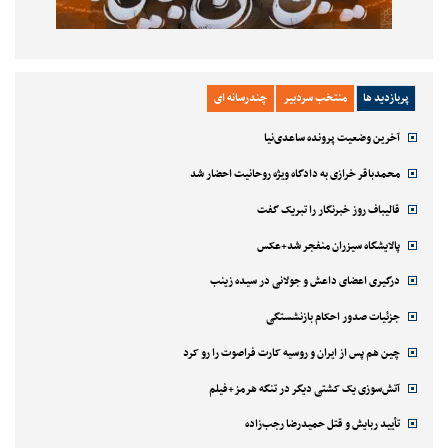
پربازدید ها
منتخب سردبیر
چندرسانه ای
آخرین وضعیت پرونده ساعدی‌نیا
محمدباقر خرازی به دادگاه ویژه روحانیت احضار شد
قالیباف روز خبرنگار را تبریک گفت
پالایشگاه سیزران منفجر شد+عکس
درگیری اعضای داعش و جولانی در سیده زینب
جزئیات صدور احکام بازنشستگی
چین هم پس از ایران و روسیه کارت فراصوت را رو کرد
آتش‌سوزی یک کشتی دیگر در تنگه هرمز+فیلم
تأیید ربایش و قتل حمیدرضا رجب‌زاده