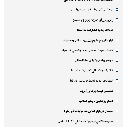
درخشش گلزن بلندقامت پرسپولیس
رایزنی وزرای خارجه ایران و پاکستان
حملات جدید انصارالله به المخا
فرار نافرجام متهم زن پرونده قتل رجب‌زاده
انتصاب سردار وحیدی به فرماندهی کل سپاه
حمله پهپادی اوکراین به تاتارستان
کالابرگ چه کسانی تعلیق شده است؟
انتصابات جدید توسط فرمانده کل قوا
شکستن هیمنه پوشالی آمریکا
دیدار پزشکیان با رهبر انقلاب
انحصار در بازار آنلاین طلا نباید دائمی شود
مسابقه عکاسی از حیوانات خانگی ۲۰۲۶ / عکس