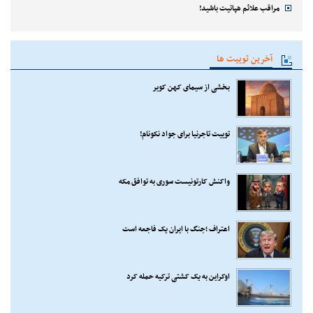
مراقب علائم هپاتیت باشید!
آخرین توییت ها
بخشی از سیمای کهن کویر
توییت تاجرنیا برای جواد نکونام!
واکنش کارتونیست سوری به توافق مکه
اعتراف ؛جنگ با ایران یک فاجعه است
اوکراین به یک کشتی ترکیه حمله کرد