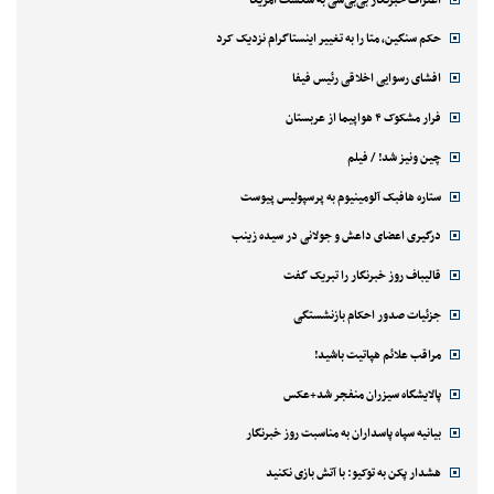
حکم سنگین، متا را به تغییر اینستاگرام نزدیک کرد
افشای رسوایی اخلاقی رئیس فیفا
فرار مشکوک ۴ هواپیما از عربستان
چین ونیز شد! / فیلم
ستاره هافبک آلومینیوم به پرسپولیس پیوست
درگیری اعضای داعش و جولانی در سیده زینب
قالیباف روز خبرنگار را تبریک گفت
جزئیات صدور احکام بازنشستگی
مراقب علائم هپاتیت باشید!
پالایشگاه سیزران منفجر شد+عکس
بیانیه سپاه پاسداران به مناسبت روز خبرنگار
هشدار پکن به توکیو: با آتش بازی نکنید