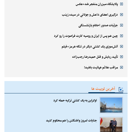
پالایشگاه سیزران منفجر شد+عکس
درگیری اعضای داعش و جولانی در سیده زینب
جزئیات صدور احکام بازنشستگی
چین هم پس از ایران و روسیه کارت فراصوت را رو کرد
آتش‌سوزی یک کشتی دیگر در تنگه هرمز+فیلم
تأیید ربایش و قتل حمیدرضا رجب‌زاده
مراقب علائم هپاتیت باشید!
آخرین توییت ها
اوکراین به یک کشتی ترکیه حمله کرد
جنایات امروز واشنگتن را هم محکوم کنید