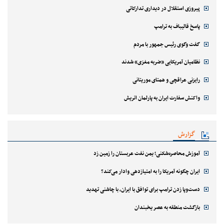
پیروزی استقلال در دیداری تدارکاتی
پاسخ قالیباف به ترامپ
گفت وگوی رئیس جمهور با مردم
نظامیان آمریکایی «ضربه مغزی» شدند
رایزنی عراقچی و همتای موریتانی
واکنش سفارت ایران به پارلمان اتریش
گزارش
آموزش محاصره‌شکنی؛ یمن نفت عربستان را زمین زد
ایران چگونه آمریکا را به امتیازدهی وادار می‌کند؟
دست‌وپا زدن ترامپ برای توافق با ایران، با چاشنی تهدید
بازگشت منطقه به عصر یخبندان