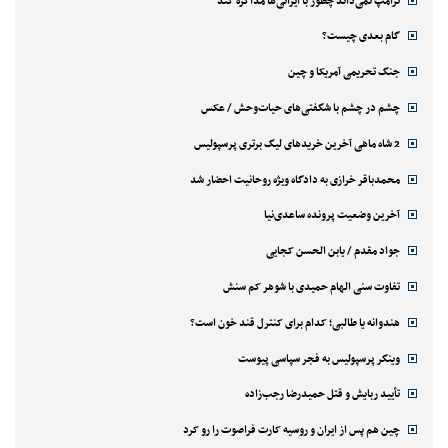
ترامپ نمی‌داند چطور با ایرانی‌ها مذاکره کند
گام بعدی چیست؟
جنگ تحریمی آمریکا و چین
چشم در چشم با شگفتی‌های حیات‌وحش / عکس
2 شاه ماهی آخرین خریدهای لیگ برتری پرسپولیس
محمدباقر خرازی به دادگاه ویژه روحانیت احضار شد
آخرین وضعیت پرونده ساعدی‌نیا
جواد مقدم / یابن الحسن کجایی
تفاوت سنی الهام حمیدی با شوهر کم سنش
هندوانه یا طالبی؛ کدام‌ برای کنترل قند خون است؟
وینگر پرسپولیس به فجر سپاسی پیوست
تأیید ربایش و قتل حمیدرضا رجب‌زاده
چین هم پس از ایران و روسیه کارت فراصوت را رو کرد