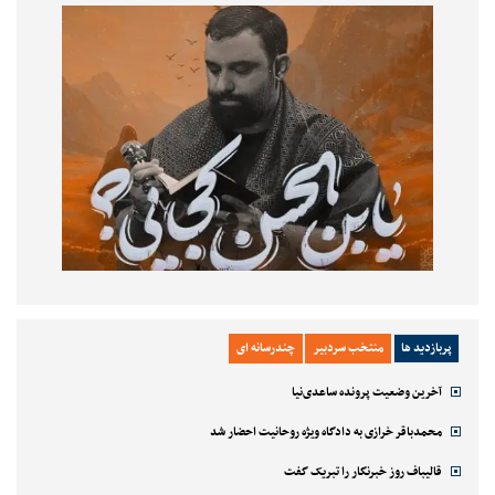
پربازدید ها
منتخب سردبیر
چندرسانه ای
آخرین وضعیت پرونده ساعدی‌نیا
محمدباقر خرازی به دادگاه ویژه روحانیت احضار شد
قالیباف روز خبرنگار را تبریک گفت