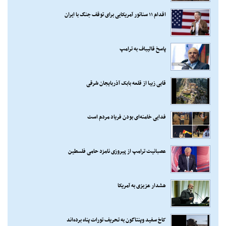
اقدام ۱۱ سناتور آمریکایی برای توقف جنگ با ایران
پاسخ قالیباف به ترامپ
قابی زیبا از قلعه بابک آذربایجان شرقی
فدایی خامنه‌ای بودن فریاد مردم است
عصبانیت ترامپ از پیروزی نامزد حامی فلسطین
هشدار عزیزی به آمریکا
کاخ سفید وپنتاگون به تحریف تورات پناه برده‌اند