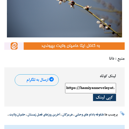
منبع : دانا
لینک کوتاه
ارسال به تلگرام
کپی لینک
برچسب ها:
شکوفه بادام های وحشی
،
هرمزگان
،
آخرین روزهای فصل زمستان
،
حامیان ولایت
،