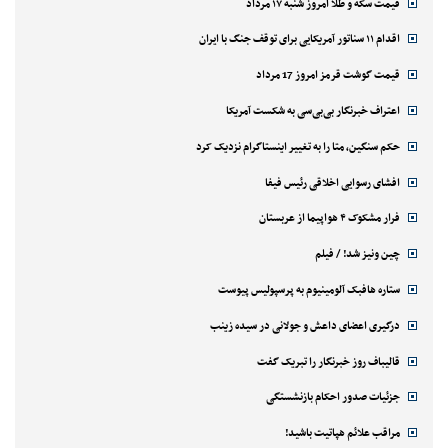
قیمت سکه و طلا امروز شنبه ۱۷ مرداد
اقدام ۱۱ سناتور آمریکایی برای توقف جنگ با ایران
قیمت گوشت قرمز امروز 17 مرداد
اعتراف خبرنگار بی‌بی‌سی به شکست آمریکا
حکم سنگین، متا را به تغییر اینستاگرام نزدیک کرد
افشای رسوایی اخلاقی رئیس فیفا
فرار مشکوک ۴ هواپیما از عربستان
چین ونیز شد! / فیلم
ستاره هافبک آلومینیوم به پرسپولیس پیوست
درگیری اعضای داعش و جولانی در سیده زینب
قالیباف روز خبرنگار را تبریک گفت
جزئیات صدور احکام بازنشستگی
مراقب علائم هپاتیت باشید!