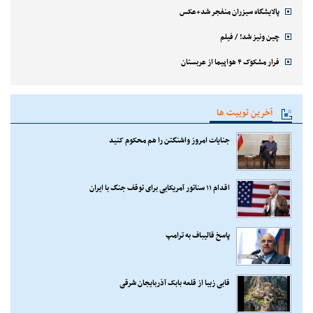
پالایشگاه سیزران منفجر شد+عکس
چین ونیز شد! / فیلم
فرار مشکوک ۴ هواپیما از عربستان
آخرین توییت ها
جنایات امروز واشنگتن را هم محکوم کنید
اقدام ۱۱ سناتور آمریکایی برای توقف جنگ با ایران
پاسخ قالیباف به ترامپ
قابی زیبا از قلعه بابک آذربایجان شرقی