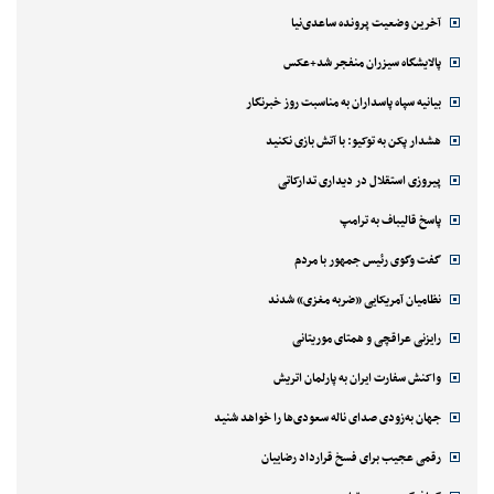
آخرین وضعیت پرونده ساعدی‌نیا
پالایشگاه سیزران منفجر شد+عکس
بیانیه سپاه پاسداران به مناسبت روز خبرنگار
هشدار پکن به توکیو: با آتش بازی نکنید
پیروزی استقلال در دیداری تدارکاتی
پاسخ قالیباف به ترامپ
گفت وگوی رئیس جمهور با مردم
نظامیان آمریکایی «ضربه مغزی» شدند
رایزنی عراقچی و همتای موریتانی
واکنش سفارت ایران به پارلمان اتریش
جهان به‌زودی صدای ناله سعودی‌ها را خواهد شنید
رقمی عجیب برای فسخ قرارداد رضاییان