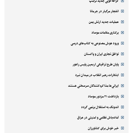
گزافه‌گویی جدید ترامپ
انفجار مرگبار در جرمانا
عملیات جدید ارتش یمن
برکناری مقامات موساد
ورود هوش مصنوعی به کتاب‌های درسی
توافق تجاری ایران و پاکستان
پایان طرح ترافیکی اربعین پلیس راهور
ابتکارات رهبر انقلاب در میدان نبرد
ایرانی‌ها مذاکره‌کنندگان سرسختی هستند
بازداشت ۲۱ مزدور موساد
اندونگ به استقلال برنمی گردد
آماده‌باش نظامی و امنیتی در عراق
خبر خوش برای کشاورزان