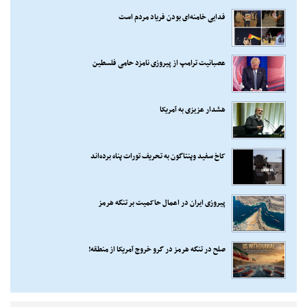
فدایی خامنه‌ای بودن فریاد مردم است
عصبانیت ترامپ از پیروزی نامزد حامی فلسطین
هشدار عزیزی به آمریکا
کاخ سفید وپنتاگون به تحریف تورات پناه برده‌اند
پیروزی ایران در اعمال حاکمیت بر تنگه هرمز
صلح در تنگه هرمز در گرو خروج آمریکا از منطقه!