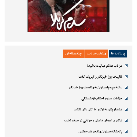
پربازدید ها
منتخب سردبیر
چندرسانه ای
مراقب علائم هپاتیت باشید!
قالیباف روز خبرنگار را تبریک گفت
بیانیه سپاه پاسداران به مناسبت روز خبرنگار
جزئیات صدور احکام بازنشستگی
هشدار پکن به توکیو: با آتش بازی نکنید
درگیری اعضای داعش و جولانی در سیده زینب
پالایشگاه سیزران منفجر شد+عکس