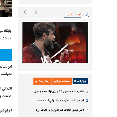
نوحه آنلاین
پایگاه م
حملات تلا
این مناب
نخواهند 
پربازدید ها
منتخب سردبیر
چندرسانه ای
ائتلافی 
صادرات ۱۵ محصول کشاورزی آزاد شد+ جدول
حملات به کشته شدن بیش از 10
افزایش قیمت بنزین هنوز نهایی نشده است
اکبر عبدی حلاوت هنر اصیل را به خانه‌ها آورد
اعزام نی