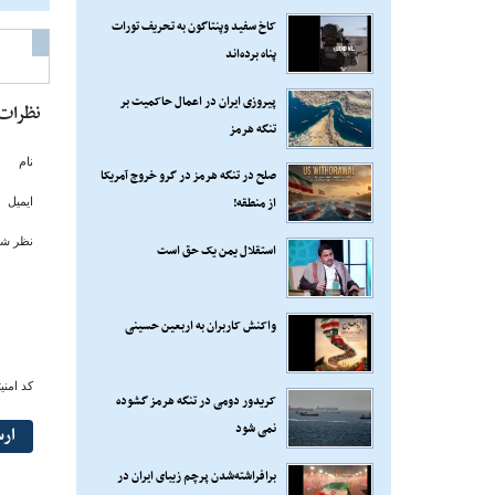
کاخ سفید وپنتاگون به تحریف تورات
پناه برده‌اند
پیروزی ایران در اعمال حاکمیت بر
نظرات
تنگه هرمز
نام
صلح در تنگه هرمز در گرو خروج آمریکا
از منطقه!
ایمیل
نظر شم
استقلال یمن یک حق است
واکنش کاربران به اربعین حسینی
کد امنی
کریدور دومی در تنگه هرمز گشوده
نمی شود
ار
برافراشته‌شدن پرچم زیبای ایران در