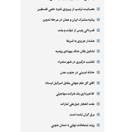
عصبانیت ترامپ از پیروزی نامزد حامی فلسطین
بیانیه مشترک ایران و عمان در مرحله تدوین
قدردانی پلیس از دولت و ملت
هشدار عزیزی به آمریکا
تشکیل یگان جنگ پهپادی روسیه
تکذیب درگیری در شهر سامراء
حادثه امنیتی در جنوب عدن
آقای گل جام جهانی مقابل اسرائیل ایستاد
کلاهبرداری یک شرکت مهاجرتی
علت انفجار جبل‌علی امارات
برق گران نشده است
روند امتحانات نهایی 4 استان جنوبی