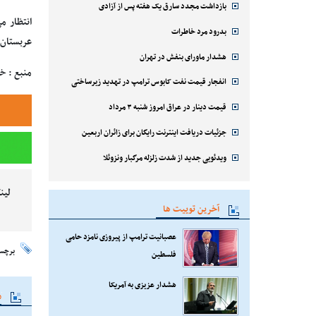
بازداشت مجدد سارق یک هفته پس از آزادی
انتظار م
بدرود مرد خاطرات
عربستان ب
هشدار ماورای بنفش در تهران
منبع : خ
انفجار قیمت نفت کابوس ترامپ در تهدید زیرساختی
قیمت دینار در عراق امروز شنبه ۳ مرداد
جزئیات دریافت اینترنت رایگان برای زائران اربعین
ویدئویی جدید از شدت زلزله مرگبار ونزوئلا
لین
آخرین توییت ها
عصبانیت ترامپ از پیروزی نامزد حامی
برچس
فلسطین
هشدار عزیزی به آمریکا
م