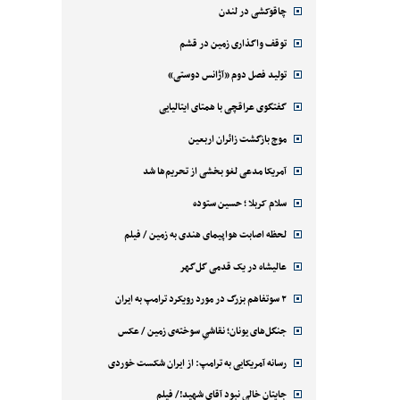
چاقوکشی در لندن
توقف واگذاری زمین در قشم
تولید فصل دوم «آژانس دوستی»
گفتگوی عراقچی با همتای ایتالیایی
موج بازگشت زائران اربعین
آمریکا مدعی لغو بخشی از تحریم‌ها شد
سلام کربلا ؛ حسین ستوده
لحظه اصابت هواپیمای هندی به زمین / فیلم
عالیشاه در یک قدمی گل‌گهر
۲ سوتفاهم بزرگ در مورد رویکرد ترامپ به ایران
جنگل‌های یونان؛ نقاشیِ سوخته‌ی زمین / عکس
رسانه آمریکایی به ترامپ: از ایران شکست خوردی
جایتان خالی نبود آقای شهید!/ فیلم