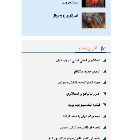
بین‌الحرمین
امپراتوری رو به زوال
آخرین اخبار
دستگیری قاضی قلابی در مازندران
ادعای جدید سنتکام
حمله انصارالله به نفتکش صعودی
اصرار نتانیاهو بر اشغالگری
فیگو: اینفانتینو باید برود
همه مردم ایران را حفظ کردند
توصیه اورژانس به زائران اربعین
واقعیتی که از قانون جلوتر حرکت می‌کند