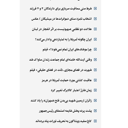
شرط سنی معافیت سربازی برای دارندگان ۳ و ۴ فرزند
انتخاب نامزد سنای دموکرات‌ها در میشیگان / عکس
هلاکت دو نظامی صهیونیست بر اثر انفجار در لبنان
ایران چگونه آمریکا را به امتیازدهی وادار می‌کند؟
چرا موشک‌های ایران تمام نمی‌شود؟+ فیلم
وقتی آیت‌الله خامنه‌ای امام جماعت زندان ساواک شد
شهرت در فضای مجازی، ذلت در فضای حقیقی+ فیلم
عاقبت کشتی مورد حمایت آمریکا در هرمز
زمان شارژ اعتبار کالابرگ تغییر کرد
زائران اربعین شهید بی‌بدن فتح «مهران» را یاد کنند
پشت پرده پخش شایعه استعفای رئیس‌جمهور
کاخ سفید وپنتاگون به تحریف تورات پناه برده‌اند