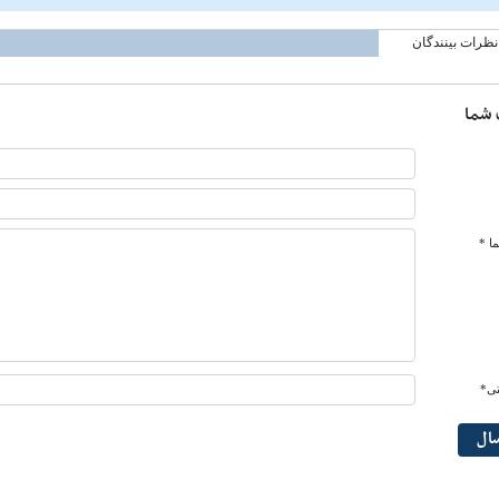
نظرات بینندگان
 شما
ا *
تی*
سال