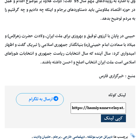
وی با اشاره به رویدادهای مهم سال 95 گفت: دولت علاوه بر موضوع اقدام و عمل
در حوزه اقتصاد مقاومتی باید دستاوردهای برجام و اینکه چه دادیم و چه گرفتیم را
به مردم توضیح بدهد.
حبیبی در پایان با آرزوی توفیق و بهروزی برای ملت ایران، ولادت حضرت زهرا(س) و
میلاد با سعادت امام خمینی(ره) بنیانگذار جمهوری اسلامی را تبریک گفت و اظهار
امیدواری کرد: سال آینده که سال انتخابات ریاست جمهوری و انتخابات شوراهای
اسلامی است ملت ایران انتخاب اصلح و احسن داشته باشند.
منبع : خبرگزاری فارس
لینک کوتاه
ارسال به تلگرام
کپی لینک
برچسب ها:
دبیرکل حزب موتلفه
،
دیپلماسی خارجی
،
برجام
،
حامیان ولایت
،