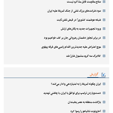
سلاح مقاومت قابل مذاکره نیست
سود شرکت‌های بزرگ نفتی از جنگ آمریکا علیه ایران
شبکه هوشمند کشوری" در قبض تلفن ثابت
ورود تجهیزات جدید به یگان‌های ارتش
در برابر تجاوز دشمنان رهروانی جان بر کف خواهیم بود
موج اعتراض علیه جدیدترین اقدام زامبی‌های فرقه پهلوی
کالابرگ سه گروه مشمول شارژ شد
گزارش
ایران چگونه آمریکا را به امتیازدهی وادار می‌کند؟
دست‌وپا زدن ترامپ برای توافق با ایران، با چاشنی تهدید
بازگشت منطقه به عصر یخبندان
آحارونوت نتانیاهو را رسوا کرد