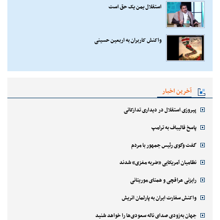
استقلال یمن یک حق است
واکنش کاربران به اربعین حسینی
آخرین اخبار
پیروزی استقلال در دیداری تدارکاتی
پاسخ قالیباف به ترامپ
گفت وگوی رئیس جمهور با مردم
نظامیان آمریکایی «ضربه مغزی» شدند
رایزنی عراقچی و همتای موریتانی
واکنش سفارت ایران به پارلمان اتریش
جهان به‌زودی صدای ناله سعودی‌ها را خواهد شنید