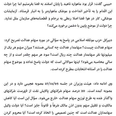
حبیبی گفت: قرار بود ماهواره ناهید را پایان اسفند به فضا بفرستیم اما چرا دولت
این اقدام را به تأخیر انداخت و موشک ماهواره‌بر را به انبار فرستاد. آزمایشات
موشکی، کار در هوا فضا اصلا ربطی به برجام و قطعنامه‌های سازمان ملل ندارد.
چرا دولت از موضع پایین با دشمن برخورد می‌کند؟
دبیرکل حزب موتلفه اسلامی در پاسخ به سؤالی در مورد سهام عدالت تصریح کرد:
سهام عدالت چیست؟ سهامدار عدالت چه کسانی هستند؟ میزان سهم هر یک از
میلیونها نفر سهامدار عدالت چند ریال است؟ سود هر سهم چقدر است و از چه
سالی محاسبه می‌شود؟ اینها سوالاتی است که دولت پاسخ نداده و موضوع سهام
عدالت را در آستانه انتخابات مطرح کرده است.
وی ادامه داد: هیئت وزیران در جلسه 27/11/95 مصوبه عجیبی دارد و در این
مصوبه آمده است. 20 درصد سهام شرکتهای پالایش نفت از فهرست شرکتهای
واگذار شده به طرح توزیع سهام عدالت خارج می‌شود. سؤال این است آیا کاهش
مالکیت و تقلیل سهم بدون اذن مالک شرعاً و قانوناً جایز است؟ آیا دولت وکیل
سهامداران عدالت است که چنین تصمیمی را اتخاذ کرده است؟ آیا محروم کردن