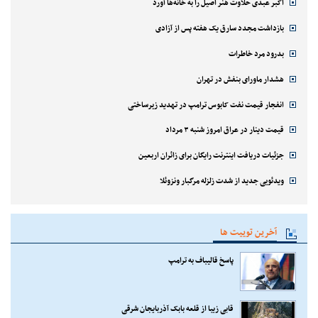
اکبر عبدی حلاوت هنر اصیل را به خانه‌ها آورد
بازداشت مجدد سارق یک هفته پس از آزادی
بدرود مرد خاطرات
هشدار ماورای بنفش در تهران
انفجار قیمت نفت کابوس ترامپ در تهدید زیرساختی
قیمت دینار در عراق امروز شنبه ۳ مرداد
جزئیات دریافت اینترنت رایگان برای زائران اربعین
ویدئویی جدید از شدت زلزله مرگبار ونزوئلا
آخرین توییت ها
پاسخ قالیباف به ترامپ
قابی زیبا از قلعه بابک آذربایجان شرقی