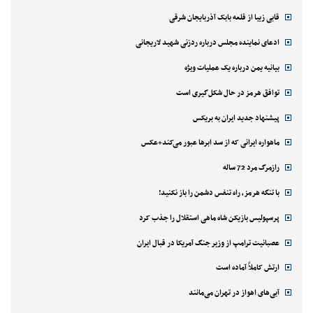
قابی زیبا از قلعه بابک آذربایجان شرقی
ادعای نماینده مجلس درباره ردزنی شهید لاریجانی
بیانیه یمن درباره یک عملیات ویژه
توافق هرمز در حال شکل‌گیری است
پیشنهاد جدید ایران به بریکس
ماهواره ایرانی که از سد ابرها عبور می‌کند+عکس
رازمرگ مرد 72 ساله
با تنگه هرمز، راه تنفس دشمن را باز نکنید!
پرسپولیس بازیکن شاه ماهی استقلال را جذب کرد
عصبانیت ترامپ از وزیر جنگ آمریکا در قبال ایران
ارتش کاملاً آماده است
آبی‌های اهواز در تهران می‌مانند