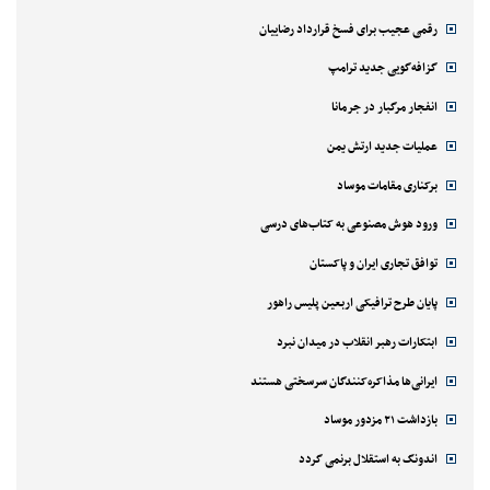
رقمی عجیب برای فسخ قرارداد رضاییان
گزافه‌گویی جدید ترامپ
انفجار مرگبار در جرمانا
عملیات جدید ارتش یمن
برکناری مقامات موساد
ورود هوش مصنوعی به کتاب‌های درسی
توافق تجاری ایران و پاکستان
پایان طرح ترافیکی اربعین پلیس راهور
ابتکارات رهبر انقلاب در میدان نبرد
ایرانی‌ها مذاکره‌کنندگان سرسختی هستند
بازداشت ۲۱ مزدور موساد
اندونگ به استقلال برنمی گردد