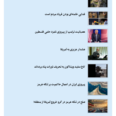
فدایی خامنه‌ای بودن فریاد مردم است
عصبانیت ترامپ از پیروزی نامزد حامی فلسطین
هشدار عزیزی به آمریکا
کاخ سفید وپنتاگون به تحریف تورات پناه برده‌اند
پیروزی ایران در اعمال حاکمیت بر تنگه هرمز
صلح در تنگه هرمز در گرو خروج آمریکا از منطقه!