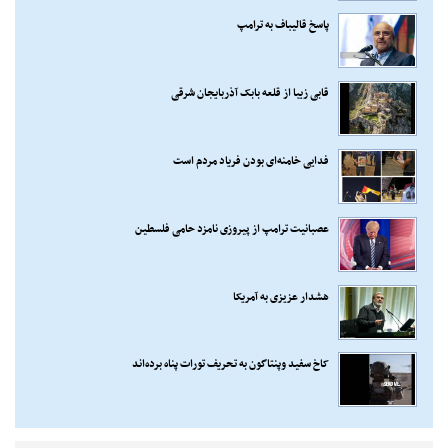
پاسخ قالیباف به ترامپ
قابی زیبا از قلعه بابک آذربایجان شرقی
فدایی خامنه‌ای بودن فریاد مردم است
عصبانیت ترامپ از پیروزی نامزد حامی فلسطین
هشدار عزیزی به آمریکا
کاخ سفید وپنتاگون به تحریف تورات پناه برده‌اند