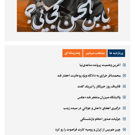
پربازدید ها
منتخب سردبیر
چندرسانه ای
آخرین وضعیت پرونده ساعدی‌نیا
محمدباقر خرازی به دادگاه ویژه روحانیت احضار شد
قالیباف روز خبرنگار را تبریک گفت
پالایشگاه سیزران منفجر شد+عکس
درگیری اعضای داعش و جولانی در سیده زینب
جزئیات صدور احکام بازنشستگی
چین هم پس از ایران و روسیه کارت فراصوت را رو کرد