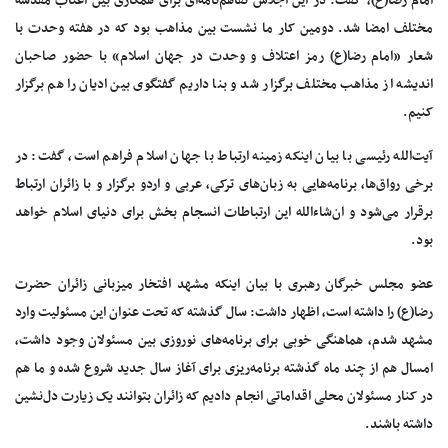
امام رضا(ع)، گفت: در این اجلاس تفاهم‌نامه‌ای برای همکاری بین اعتاب مقدسه
مختلف امضا شد. دومین کار ما نشست بین مذاهب بود که در هفته وحدت با
شعار «امام رضا(ع) رمز اعتلاف و وحدت در جهان اسلام» با حضور صاحبان
اندیشه از مذاهب مختلف برگزار شد و بنا داریم گفتگوی بین ادیان را هم برگزار
کنیم.
آیت‌الله رئیسی با بیان اینکه زمینه ارتباط با جهان اسلام فراهم است، گفت: در
برخی رواق‌ها، برنامه‌هایی به زبان‌های ترکی، عربی و اردو برگزار و با زائران ارتباط
برقرار می‌شود و ان‌شاءالله این ارتباطات انسجام بخش برای دنیای اسلام خواهد
بود.
عضو مجلس خبرگان رهبری با بیان اینکه مشهد افتخار میزبانی زائران حضرت
رضا(ع) را داشته است، اظهار داشت: سال گذشته که تحت عنوان این مسئولیت وارد
مشهد شدم، هماهنگی خوبی برای برنامه‌های نوروزی بین مسئولان وجود داشت،
امسال هم از چند ماه گذشته برنامه‌ریزی برای آغاز سال جدید شروع شده ‌و ما هم
در کنار مسئولان محلی اقداماتی انجام دادیم که زائران بتوانند یک زیارت دل‌نشین
داشته باشند.