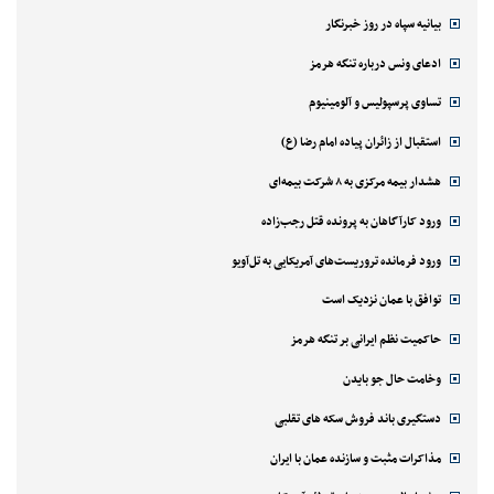
بیانیه سپاه در روز خبرنگار
ادعای ونس درباره تنگه هرمز
تساوی پرسپولیس و آلومینیوم
استقبال از زائران پیاده امام رضا (ع)
هشدار بیمه مرکزی به ۸ شرکت بیمه‌ای
ورود کارآگاهان به پرونده قتل رجب‌زاده
ورود فرمانده تروریست‌های آمریکایی به تل‌آویو
توافق با عمان نزدیک است
حاکمیت نظم ایرانی بر تنگه هرمز
وخامت حال جو بایدن
دستگیری باند فروش سکه های تقلبی
مذاکرات مثبت و سازنده عمان با ایران