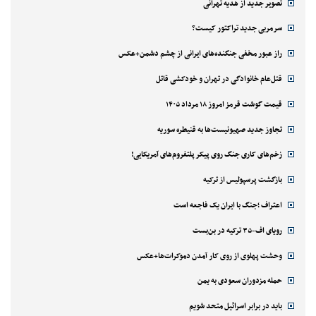
تصویر جدید از هدیه تهرانی
سرمربی جدید تراکتور کیست؟
راز عبور مخفی جنگنده‌های ایرانی از چشم دشمن+عکس
قتل‌‌عام خانوادگی در تهران و خودکشی قاتل
قیمت گوشت قرمز امروز ۱۸ مرداد ۱۴۰۵
تجاوز جدید صهیونیست‌ها به قنیطره سوریه
زخم‌های کاری جنگ روی پیکر پلتفروم‌های آمریکایی!
بازگشت پرسپولیس از ترکیه
اعتراف ؛جنگ با ایران یک فاجعه است
رویای اف-۳۵ ترکیه در بن‌بست
وحشت پهلوی از روی کار آمدن دموکرات‌ها+عکس
حمله مزدوران سعودی به یمن
باید در برابر اسرائیل متحد شویم