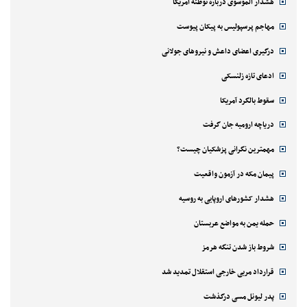
هشدار الموسوی درباره توطئه آمریکا
مهاجم پرسپولیس به پیکان پیوست
درگیری اعضای داعش و نیروهای جولانی
ادعای تازه زلنسکی
سقوط بالگرد آمریکا
دریاچه ارومیه جان گرفت
مهمترین نگرانی پزشکیان چیست؟
پیمان مکه در آزمون واقعیت
هشدار کشورهای اروپایی به روسیه
حمله یمن به مواضع عربستان
شروط باز شدن تنگه هرمز
قرارداد مربی خارجی استقلال تمدید شد
پدر لیونل مسی درگذشت