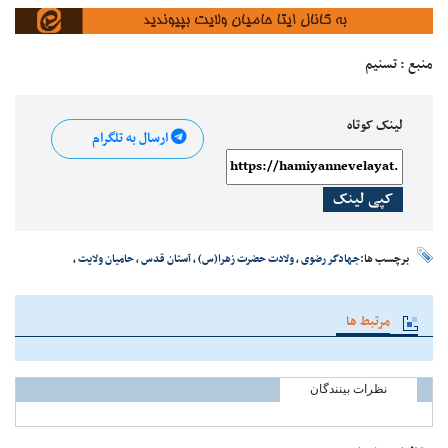
منبع : تسنیم
لینک کوتاه
ارسال به تلگرام
کپی لینک
برچسب ها:
جهادگر رضوی
،
ولادت حضرت زهرا(س)
،
آستان قدس
،
حامیان ولایت
،
مرتبط ها
نظرات بینندگان