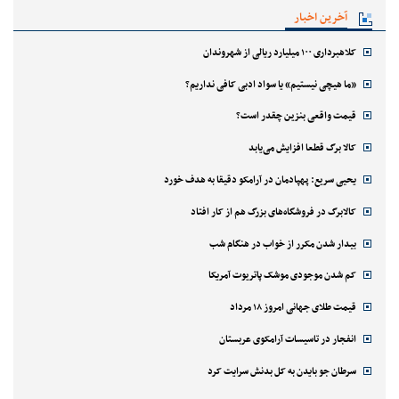
آخرین اخبار
کلاهبرداری ۱۰۰ میلیارد ریالی از شهروندان
«ما هیچی نیستیم» یا سواد ادبی کافی نداریم؟
قیمت واقعی بنزین چقدر است؟
کالا برگ قطعا افزایش می‌یابد
یحیی سریع: پهپادمان در آرامکو دقیقا به هدف خورد
کالابرگ در فروشگاه‌های بزرگ هم از کار افتاد
بیدار شدن مکرر از خواب در هنگام شب
کم شدن موجودی موشک پاتریوت آمریکا
قیمت طلای جهانی امروز ۱۸ مرداد
انفجار در تاسیسات آرامکوی عربستان
سرطان جو بایدن به کل بدنش سرایت کرد