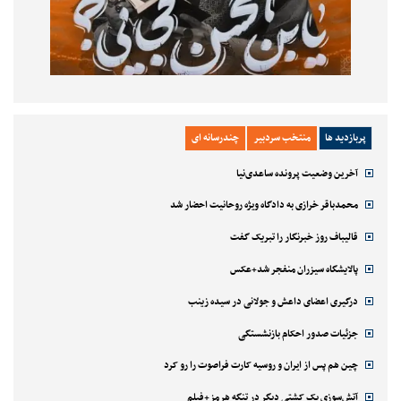
پربازدید ها
منتخب سردبیر
چندرسانه ای
آخرین وضعیت پرونده ساعدی‌نیا
محمدباقر خرازی به دادگاه ویژه روحانیت احضار شد
قالیباف روز خبرنگار را تبریک گفت
پالایشگاه سیزران منفجر شد+عکس
درگیری اعضای داعش و جولانی در سیده زینب
جزئیات صدور احکام بازنشستگی
چین هم پس از ایران و روسیه کارت فراصوت را رو کرد
آتش‌سوزی یک کشتی دیگر در تنگه هرمز+فیلم