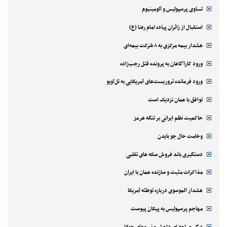
تساوی پرسپولیس و آلومینیوم
استقبال از زائران پیاده امام رضا (ع)
هشدار بیمه مرکزی به ۸ شرکت بیمه‌ای
ورود کارآگاهان به پرونده قتل رجب‌زاده
ورود فرمانده تروریست‌های آمریکایی به تل‌آویو
توافق با عمان نزدیک است
حاکمیت نظم ایرانی بر تنگه هرمز
وخامت حال جو بایدن
دستگیری باند فروش سکه های تقلبی
مذاکرات مثبت و سازنده عمان با ایران
هشدار الموسوی درباره توطئه آمریکا
مهاجم پرسپولیس به پیکان پیوست
درگیری اعضای داعش و نیروهای جولانی