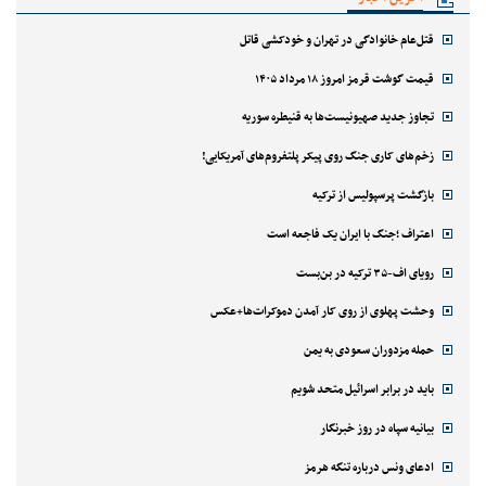
قتل‌‌عام خانوادگی در تهران و خودکشی قاتل
قیمت گوشت قرمز امروز ۱۸ مرداد ۱۴۰۵
تجاوز جدید صهیونیست‌ها به قنیطره سوریه
زخم‌های کاری جنگ روی پیکر پلتفروم‌های آمریکایی!
بازگشت پرسپولیس از ترکیه
اعتراف ؛جنگ با ایران یک فاجعه است
رویای اف-۳۵ ترکیه در بن‌بست
وحشت پهلوی از روی کار آمدن دموکرات‌ها+عکس
حمله مزدوران سعودی به یمن
باید در برابر اسرائیل متحد شویم
بیانیه سپاه در روز خبرنگار
ادعای ونس درباره تنگه هرمز