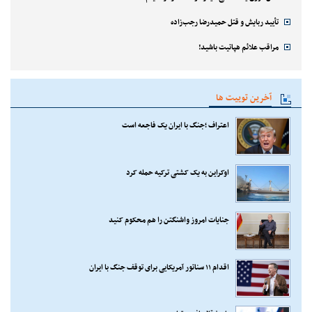
تأیید ربایش و قتل حمیدرضا رجب‌زاده
مراقب علائم هپاتیت باشید!
آخرین توییت ها
اعتراف ؛جنگ با ایران یک فاجعه است
اوکراین به یک کشتی ترکیه حمله کرد
جنایات امروز واشنگتن را هم محکوم کنید
اقدام ۱۱ سناتور آمریکایی برای توقف جنگ با ایران