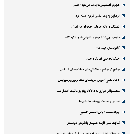
هجوم فلسطینی‌ها به ساحل غزه / فیلم
اوکراین به یک کشتی ترکیه حمله کرد
دستگیری باند جاعلان حرفه‌ای در تهران
ترامپ نمی‌داند چطور با ایرانی‌ها مذاکره کند
گام بعدی چیست؟
جنگ تحریمی آمریکا و چین
چشم در چشم با شگفتی‌های حیات‌وحش / عکس
2 شاه ماهی آخرین خریدهای لیگ برتری پرسپولیس
محمدباقر خرازی به دادگاه ویژه روحانیت احضار شد
آخرین وضعیت پرونده ساعدی‌نیا
جواد مقدم / یابن الحسن کجایی
تفاوت سنی الهام حمیدی با شوهر کم سنش
هندوانه یا طالبی؛ کدام‌ برای کنترل قند خون است؟