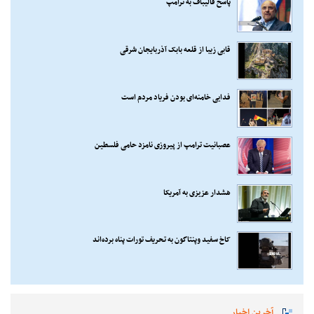
پاسخ قالیباف به ترامپ
قابی زیبا از قلعه بابک آذربایجان شرقی
فدایی خامنه‌ای بودن فریاد مردم است
عصبانیت ترامپ از پیروزی نامزد حامی فلسطین
هشدار عزیزی به آمریکا
کاخ سفید وپنتاگون به تحریف تورات پناه برده‌اند
آخرین اخبار