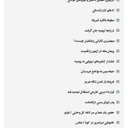
ادعای تازه زلنسکی
سقوط بالگرد آمریکا
دریاچه ارومیه جان گرفت
مهمترین نگرانی پزشکیان چیست؟
پیمان مکه در آزمون واقعیت
هشدار کشورهای اروپایی به روسیه
حمله یمن به مواضع عربستان
شروط باز شدن تنگه هرمز
قرارداد مربی خارجی استقلال تمدید شد
پدر لیونل مسی درگذشت
حضور یک هما بر سر لاشه‌ کل وحشی / فیلم
خاموشی سراسری در کوبا / عکس