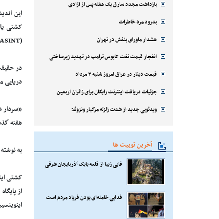
بازداشت مجدد سارق یک هفته پس از آزادی
بدرود مرد خاطرات
کشتی یاد
هشدار ماورای بنفش در تهران
(MASINT) و ماموریت در نزدیکی تنگه هرمز بوده است.
انفجار قیمت نفت کابوس ترامپ در تهدید زیرساختی
قیمت دینار در عراق امروز شنبه ۳ مرداد
دریایی مجهز به فر
جزئیات دریافت اینترنت رایگان برای زائران اربعین
ویدئویی جدید از شدت زلزله مرگبار ونزوئلا
هفته گذشته
آخرین توییت ها
به نوشته این اندیشک
قابی زیبا از قلعه بابک آذربایجان شرقی
فدایی خامنه‌ای بودن فریاد مردم است
اینوینسیب