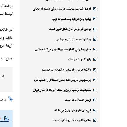
برنامه آ
ادعای نماینده مجلس درباره ردزنی شهید لاریجانی
توسط بسی
بیانیه یمن درباره یک عملیات ویژه
توافق هرمز در حال شکل‌گیری است
دارند و 
پیشنهاد جدید ایران به بریکس
آن‌ها افز
ماهواره ایرانی که از سد ابرها عبور می‌کند+عکس
منبع : خ
رازمرگ مرد 72 ساله
با تنگه هرمز، راه تنفس دشمن را باز نکنید!
لین
پرسپولیس بازیکن شاه ماهی استقلال را جذب کرد
عصبانیت ترامپ از وزیر جنگ آمریکا در قبال ایران
برچس
ارتش کاملاً آماده است
آبی‌های اهواز در تهران می‌مانند
م
سلاح مقاومت قابل مذاکره نیست