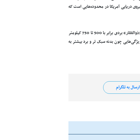
روی دریایی آمریکا در محدوده‌هایی است که
در خاتمه این گزارش آمده است: آخرین نمونه موشک های خانواده فاتح مرکب از «فاتح-313» و «ذوالفقار» بردی برابر با 500 تا 750 کیلومتر
یژگی‌هایی چون بدنه سبک تر و برد بیشتر به
رسال به تلگرام