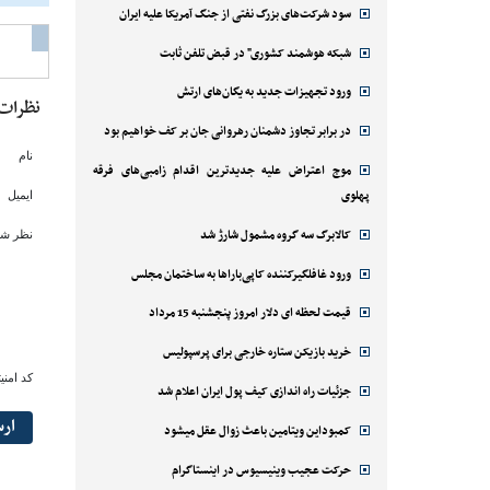
سود شرکت‌های بزرگ نفتی از جنگ آمریکا علیه ایران
شبکه هوشمند کشوری" در قبض تلفن ثابت
ورود تجهیزات جدید به یگان‌های ارتش
نظرات
در برابر تجاوز دشمنان رهروانی جان بر کف خواهیم بود
نام
موج اعتراض علیه جدیدترین اقدام زامبی‌های فرقه
پهلوی
ایمیل
کالابرگ سه گروه مشمول شارژ شد
نظر شم
ورود غافلگیرکننده کاپی‌باراها به ساختمان مجلس
قیمت لحظه ای دلار امروز پنجشنبه 15 مرداد
خرید بازیکن ستاره خارجی برای پرسپولیس
کد امنی
جزئیات راه اندازی کیف پول ایران اعلام شد
ار
کمبوداین ویتامین باعث زوال عقل میشود
حرکت عجیب وینیسیوس در اینستاگرام