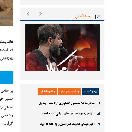
نوحه آنلاین
«اندیشکد
فعالیت‌ه
بازداشتن
بر اساس ا
پربازدید ها
منتخب سردبیر
چندرسانه ای
مسیر حرک
صادرات ۱۵ محصول کشاورزی آزاد شد+ جدول
مدعی رهگی
افزایش قیمت بنزین هنوز نهایی نشده است
مشخص نیس
گرفت.
اکبر عبدی حلاوت هنر اصیل را به خانه‌ها آورد