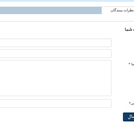
نظرات بینندگان
 شما
ا *
تی*
سال