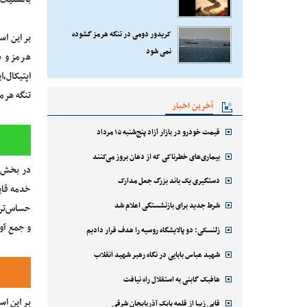
بالستیک 
کریدور دومی در تنگه هرمز گشوده
نمی شود
هرمز و د
اپتیکال،ا
تنگه هرم
آخرین اخبار
قیمت خودرو در بازار آزاد پنج‌شنبه ۱۵ مرداد
بیماری‌های خطرناکی که از دهان بروز می‌کنند
در بخش د
دستگیری یک باند بزرگ جعل مدارک
خدمه قای
شرط جدید برای بازنشستگی اعلام شد
حساس‌تر 
و جمع آو
زلنسکی: دو پالایشگاه روسیه را هدف قرار دادیم
شهید عباس بابایی در نگاه رهبر شهید انقلاب
هافبک گابنی به استقلال راه نیافت
بر این ا
قابی زیبا از قلعه بابک آذربایجان شرقی