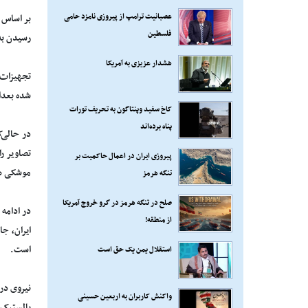
عصبانیت ترامپ از پیروزی نامزد حامی
بر اساس 
فلسطین
رسیدن به
هشدار عزیزی به آمریکا
تجهیزات 
شده بعدا
کاخ سفید وپنتاگون به تحریف تورات
پناه برده‌اند
تصاویر را
پیروزی ایران در اعمال حاکمیت بر
موشکی هف
تنگه هرمز
صلح در تنگه هرمز در گرو خروج آمریکا
در ادامه
از منطقه!
است.
استقلال یمن یک حق است
نیروی در
واکنش کاربران به اربعین حسینی