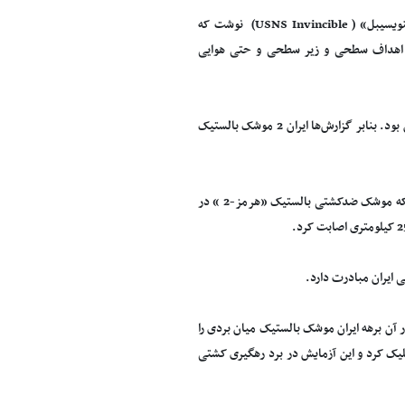
این اندیشکده با اشاره صریح به جاسوسی بودن کشتی متخلف آمریکایی به نام «یواس‌ان‌اس اینویسیبل» ( USNS Invincible) نوشت که
ز اهداف سطحی و زیر سطحی و حتی هوایی
در حقیقت این کشتی در لحظه بروز حادثه به احتمال زیاد در حال رصد فعالیت‌های موشکی ایران بود. بنابر گزارش‌ها ایران 2 موشک بالستیک
«سردار علی حاجی زاده» فرمانده نیروی هوا فضای سپاه پاسداران انقلاب اسلامی نیز تایید نمود که موشک ضدکشتی بالستیک «هرمز-2 » در
آنجا بازگشت و بنابر گزارش‌ها در آن برهه ایران موشک بالستیک میان بردی را
لومتری شمال تنگه هرمز است، شلیک کرد و این آزمایش در برد رهگیری کشتی