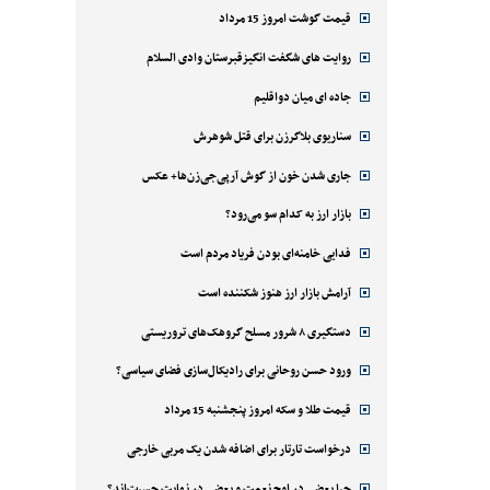
قیمت گوشت امروز 15 مرداد
روایت های شگفت انگیزقبرستان وادی السلام
جاده ای میان دواقلیم
سناریوی بلاگرزن برای قتل شوهرش
جاری شدن خون از گوش آرپی‌جی‌زن‌ها+ عکس
بازار ارز به کدام سو می‌رود؟
فدایی خامنه‌ای بودن فریاد مردم است
آرامش بازار ارز هنوز شکننده است
دستگیری ۸ شرور مسلح گروهک‌های تروریستی
ورود حسن روحانی برای رادیکال‌سازی فضای سیاسی؟
قیمت طلا و سکه امروز پنجشنبه 15 مرداد
درخواست تارتار برای اضافه شدن یک مربی خارجی
چرا بعضی در اوج نعمت و بعضی در نهایت حسرت‌اند؟