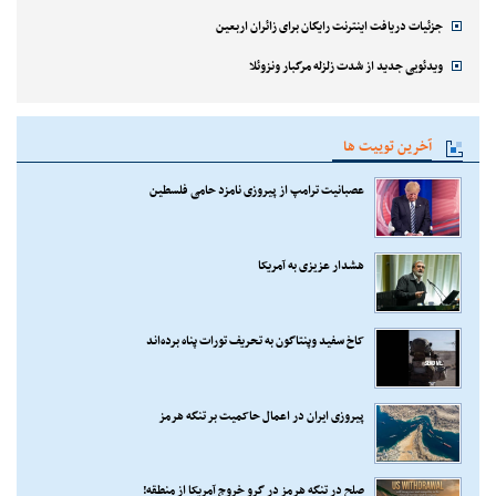
جزئیات دریافت اینترنت رایگان برای زائران اربعین
ویدئویی جدید از شدت زلزله مرگبار ونزوئلا
آخرین توییت ها
عصبانیت ترامپ از پیروزی نامزد حامی فلسطین
هشدار عزیزی به آمریکا
کاخ سفید وپنتاگون به تحریف تورات پناه برده‌اند
پیروزی ایران در اعمال حاکمیت بر تنگه هرمز
صلح در تنگه هرمز در گرو خروج آمریکا از منطقه!