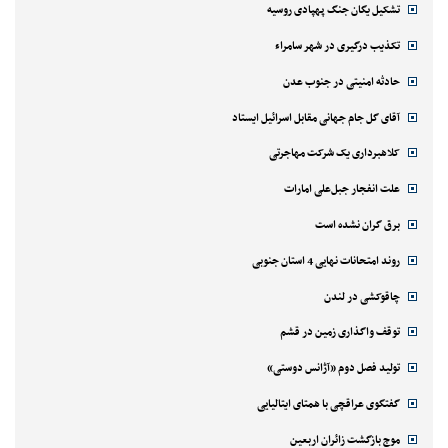
تشکیل یگان جنگ پهپادی روسیه
تکذیب درگیری در شهر سامراء
حادثه امنیتی در جنوب عدن
آقای گل جام جهانی مقابل اسرائیل ایستاد
کلاهبرداری یک شرکت مهاجرتی
علت انفجار جبل‌علی امارات
برق گران نشده است
روند امتحانات نهایی 4 استان جنوبی
چاقوکشی در لندن
توقف واگذاری زمین در قشم
تولید فصل دوم «آژانس دوستی»
گفتگوی عراقچی با همتای ایتالیایی
موج بازگشت زائران اربعین