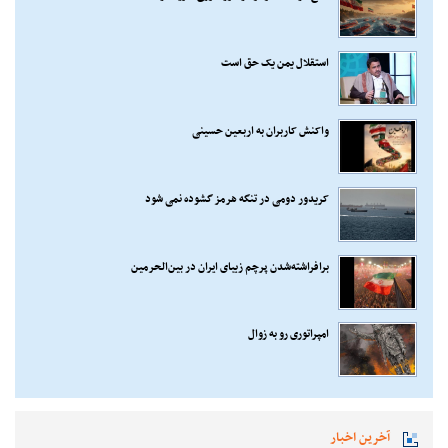
استقلال یمن یک حق است
واکنش کاربران به اربعین حسینی
کریدور دومی در تنگه هرمز گشوده نمی شود
برافراشته‌شدن پرچم زیبای ایران در بین‌الحرمین
امپراتوری رو به زوال
آخرین اخبار