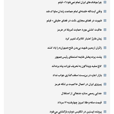
چرا موشک‌های ایران تمام نمی‌شود؟+ فیلم
وقتی آیت‌الله خامنه‌ای امام جماعت زندان ساواک شد
شهرت در فضای مجازی، ذلت در فضای حقیقی+ فیلم
عاقبت کشتی مورد حمایت آمریکا در هرمز
زمان شارژ اعتبار کالابرگ تغییر کرد
زائران اربعین شهید بی‌بدن فتح «مهران» را یاد کنند
پشت پرده پخش شایعه استعفای رئیس‌جمهور
کاخ سفید وپنتاگون به تحریف تورات پناه برده‌اند
بازار اجاره در بن‌بست؛ سقف‌گذاری جواب نداد
پیروزی ایران در اعمال حاکمیت بر تنگه هرمز
جدایی رسمی ستاره جنجالی از استقلال
قیمت سکه و طلا امروز چهارشنبه ۱۴ مرداد
پرونده اپستین در انگلیس دوباره بازگشایی می‌شود