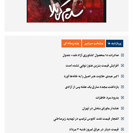
پربازدید ها
منتخب سردبیر
چندرسانه ای
صادرات ۱۵ محصول کشاورزی آزاد شد+ جدول
افزایش قیمت بنزین هنوز نهایی نشده است
اکبر عبدی حلاوت هنر اصیل را به خانه‌ها آورد
بازداشت مجدد سارق یک هفته پس از آزادی
بدرود مرد خاطرات
هشدار ماورای بنفش در تهران
انفجار قیمت نفت کابوس ترامپ در تهدید زیرساختی
قیمت دینار در عراق امروز شنبه ۳ مرداد