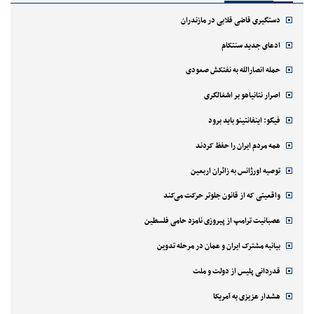
دستگیری قاضی قلابی در مازندران
ادعای جدید سنتکام
حمله انصارالله به نفتکش صعودی
اصرار نتانیاهو بر اشغالگری
فیگو: اینفانتینو باید برود
همه مردم ایران را حفظ کردند
توصیه اورژانس به زائران اربعین
واقعیتی که از قانون جلوتر حرکت می‌کند
عصبانیت ترامپ از پیروزی نامزد حامی فلسطین
بیانیه مشترک ایران و عمان در مرحله تدوین
قدردانی پلیس از دولت و ملت
هشدار عزیزی به آمریکا