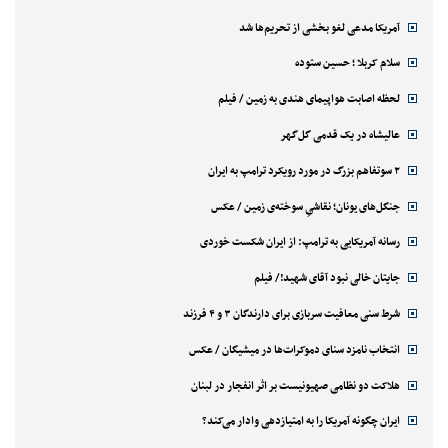
آمریکا مدعی لغو بخشی از تحریم‌ها شد
سلام کربلا ؛ حسین ستوده
لحظه اصابت هواپیمای هندی به زمین / فیلم
عالیشاه در یک قدمی گل‌گهر
۲ سوتفاهم بزرگ در مورد رویکرد ترامپ به ایران
جنگل‌های یونان؛ نقاشیِ سوخته‌ی زمین / عکس
رسانه آمریکایی به ترامپ: از ایران شکست خوردی
جایتان خالی نبود آقای شهید!/ فیلم
شرط سنی معافیت سربازی برای دارندگان ۳ و ۴ فرزند
انتخاب نامزد سنای دموکرات‌ها در میشیگان / عکس
هلاکت دو نظامی صهیونیست بر اثر انفجار در لبنان
ایران چگونه آمریکا را به امتیازدهی وادار می‌کند؟