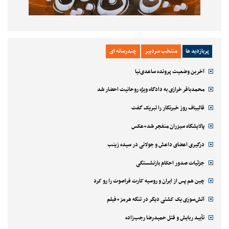
پربازدید ها
منتخب سردبیر
چندرسانه ای
آخرین وضعیت پرونده ساعدی‌نیا
محمدباقر خرازی به دادگاه ویژه روحانیت احضار شد
قالیباف روز خبرنگار را تبریک گفت
پالایشگاه سیزران منفجر شد+عکس
درگیری اعضای داعش و جولانی در سیده زینب
جزئیات صدور احکام بازنشستگی
چین هم پس از ایران و روسیه کارت فراصوت را رو کرد
آتش‌سوزی یک کشتی دیگر در تنگه هرمز+فیلم
تأیید ربایش و قتل حمیدرضا رجب‌زاده