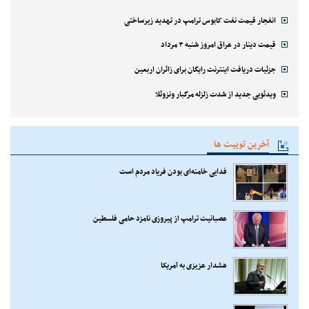
انفجار قیمت نفت کابوس ترامپ در تهدید زیرساختی
قیمت دینار در عراق امروز شنبه ۳ مرداد
جزئیات دریافت اینترنت رایگان برای زائران اربعین
ویدئویی جدید از شدت زلزله مرگبار ونزوئلا
آخرین توییت ها
فدایی خامنه‌ای بودن فریاد مردم است
عصبانیت ترامپ از پیروزی نامزد حامی فلسطین
هشدار عزیزی به آمریکا