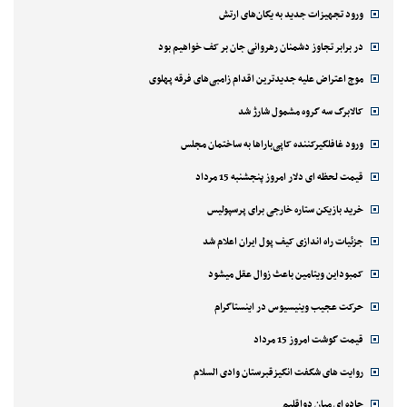
ورود تجهیزات جدید به یگان‌های ارتش
در برابر تجاوز دشمنان رهروانی جان بر کف خواهیم بود
موج اعتراض علیه جدیدترین اقدام زامبی‌های فرقه پهلوی
کالابرگ سه گروه مشمول شارژ شد
ورود غافلگیرکننده کاپی‌باراها به ساختمان مجلس
قیمت لحظه ای دلار امروز پنجشنبه 15 مرداد
خرید بازیکن ستاره خارجی برای پرسپولیس
جزئیات راه اندازی کیف پول ایران اعلام شد
کمبوداین ویتامین باعث زوال عقل میشود
حرکت عجیب وینیسیوس در اینستاگرام
قیمت گوشت امروز 15 مرداد
روایت های شگفت انگیزقبرستان وادی السلام
جاده ای میان دواقلیم