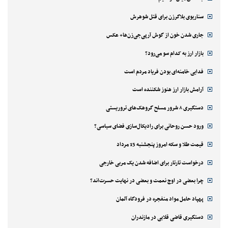
سناریوی بلاگرزن برای قتل شوهرش
جاری شدن خون از گوش آرپی‌جی‌زن‌ها+ عکس
بازار ارز به کدام سو می‌رود؟
فدایی خامنه‌ای بودن فریاد مردم است
آرامش بازار ارز هنوز شکننده است
دستگیری ۸ شرور مسلح گروهک‌های تروریستی
ورود حسن روحانی برای رادیکال‌سازی فضای سیاسی؟
قیمت طلا و سکه امروز پنجشنبه 15 مرداد
درخواست تارتار برای اضافه شدن یک مربی خارجی
چرا بعضی در اوج نعمت و بعضی در نهایت حسرت‌اند؟
پهپاد حامل مواد منفجره در فرودگاه آلمان
دستگیری قاضی قلابی در مازندران