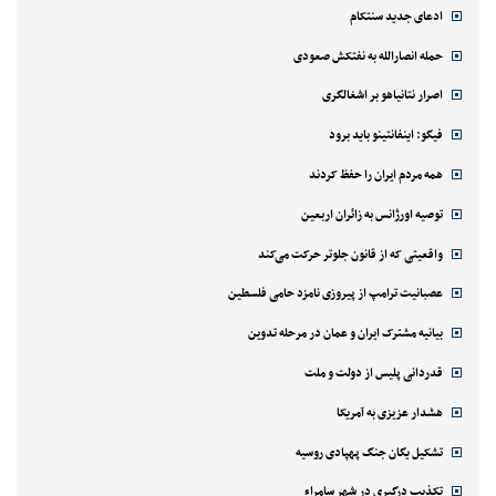
ادعای جدید سنتکام
حمله انصارالله به نفتکش صعودی
اصرار نتانیاهو بر اشغالگری
فیگو: اینفانتینو باید برود
همه مردم ایران را حفظ کردند
توصیه اورژانس به زائران اربعین
واقعیتی که از قانون جلوتر حرکت می‌کند
عصبانیت ترامپ از پیروزی نامزد حامی فلسطین
بیانیه مشترک ایران و عمان در مرحله تدوین
قدردانی پلیس از دولت و ملت
هشدار عزیزی به آمریکا
تشکیل یگان جنگ پهپادی روسیه
تکذیب درگیری در شهر سامراء