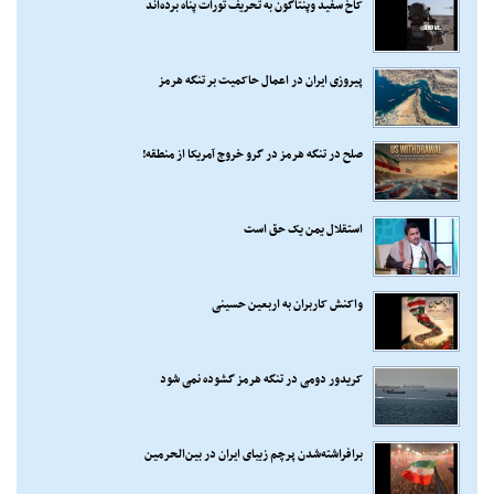
کاخ سفید وپنتاگون به تحریف تورات پناه برده‌اند
پیروزی ایران در اعمال حاکمیت بر تنگه هرمز
صلح در تنگه هرمز در گرو خروج آمریکا از منطقه!
استقلال یمن یک حق است
واکنش کاربران به اربعین حسینی
کریدور دومی در تنگه هرمز گشوده نمی شود
برافراشته‌شدن پرچم زیبای ایران در بین‌الحرمین